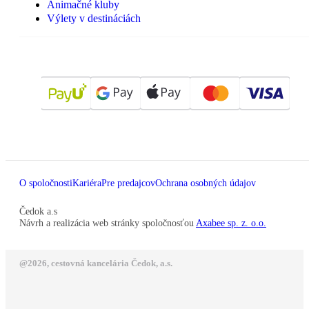
Animačné kluby
Výlety v destináciách
O spoločnosti
Kariéra
Pre predajcov
Ochrana osobných údajov
Čedok a.s
Návrh a realizácia web stránky spoločnosťou
Axabee sp. z. o.o.
@2026, cestovná kancelária Čedok, a.s.