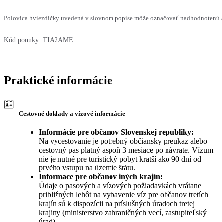
Polovica hviezdičky uvedená v slovnom popise môže označovať nadhodnotenú al
Kód ponuky:
TIA2AME
Praktické informácie
Cestovné doklady a vízové informácie
Informácie pre občanov Slovenskej republiky:
Na vycestovanie je potrebný občiansky preukaz alebo
cestovný pas platný aspoň 3 mesiace po návrate. Vízum
nie je nutné pre turistický pobyt kratší ako 90 dní od
prvého vstupu na územie štátu.
Informace pre občanov iných krajín:
Údaje o pasových a vízových požiadavkách vrátane
približných lehôt na vybavenie víz pre občanov tretích
krajín sú k dispozícii na príslušných úradoch tretej
krajiny (ministerstvo zahraničných vecí, zastupiteľský
úrad).