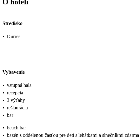
O hoteli
Stredisko
•
Dürres
Vybavenie
•
vstupná hala
•
recepcia
•
3 výťahy
•
reštaurácia
•
bar
•
beach bar
•
bazén s oddelenou časťou pre deti s lehátkami a slnečníkmi zdarma