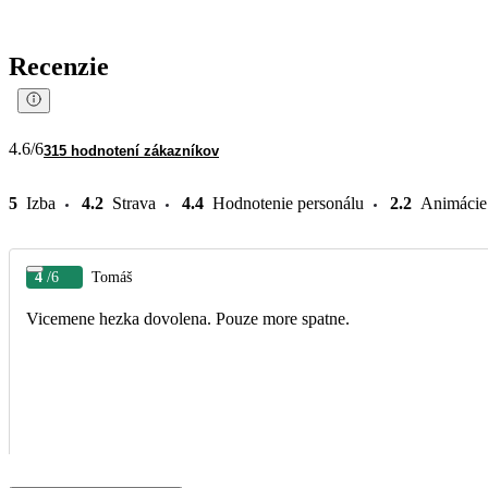
Recenzie
4.6
/6
315 hodnotení zákazníkov
5
Izba
4.2
Strava
4.4
Hodnotenie personálu
2.2
Animácie
4
/6
Tomáš
Vicemene hezka dovolena. Pouze more spatne.