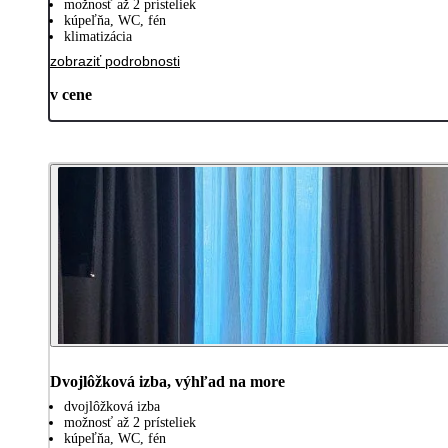
možnosť až 2 prísteliek
kúpeľňa, WC, fén
klimatizácia
zobraziť podrobnosti
v cene
Dvojlôžková izba, výhľad na more
dvojlôžková izba
možnosť až 2 prísteliek
kúpeľňa, WC, fén