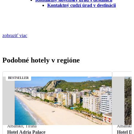
Kontaktný cudzí úrad v destinácii
zobraziť viac
Podobné hotely v regióne
BESTSELLER
Albánsko
,
Tirana
Albánsko
Hotel Adria Palace
Hotel De