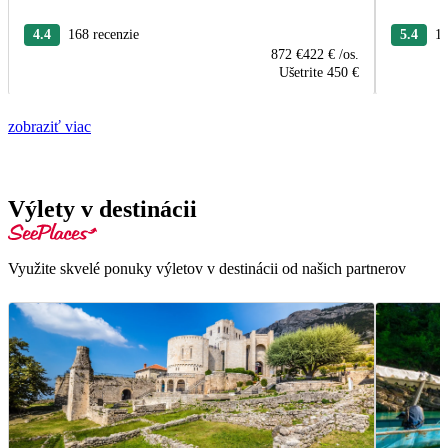
4.4
168 recenzie
5.4
13
872 €
422 €
/os.
Ušetrite
450 €
zobraziť viac
Výlety v destinácii
Využite skvelé ponuky výletov v destinácii od našich partnerov