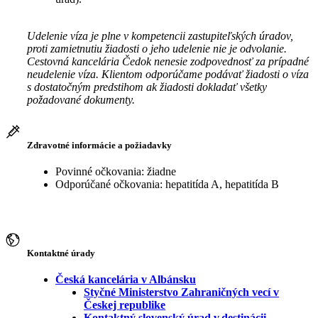
Udelenie víza je plne v kompetencii zastupiteľských úradov,
proti zamietnutiu žiadosti o jeho udelenie nie je odvolanie.
Cestovná kancelária Čedok nenesie zodpovednosť za prípadné
neudelenie víza. Klientom odporúčame podávať žiadosti o víza
s dostatočným predstihom ak žiadosti dokladať všetky
požadované dokumenty.
Zdravotné informácie a požiadavky
Povinné očkovania: žiadne
Odporúčané očkovania: hepatitída A, hepatitída B
Kontaktné úrady
Česká kancelária v Albánsku
Styčné Ministerstvo Zahraničných vecí v
Českej republike
Kontaktný slovenský úrad v destinácii