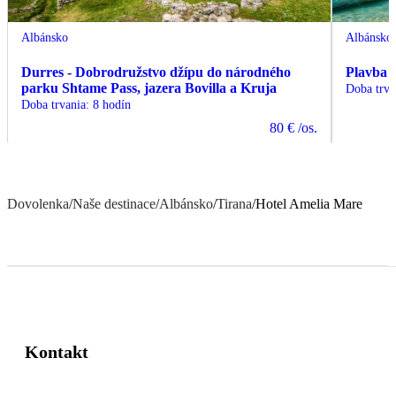
Albánsko
Albánsko
Durres - Dobrodružstvo džípu do národného
Plavba 
parku Shtame Pass, jazera Bovilla a Kruja
Doba trva
Doba trvania
:
8 hodín
80 €
/os.
Dovolenka
/
Naše destinace
/
Albánsko
/
Tirana
/
Hotel Amelia Mare
Kontakt