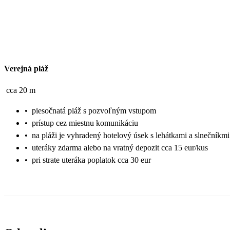
Verejná pláž
cca 20 m
•
piesočnatá pláž s pozvoľným vstupom
•
prístup cez miestnu komunikáciu
•
na pláži je vyhradený hotelový úsek s lehátkami a slnečníkm
•
uteráky zdarma alebo na vratný depozit cca 15 eur/kus
•
pri strate uteráka poplatok cca 30 eur