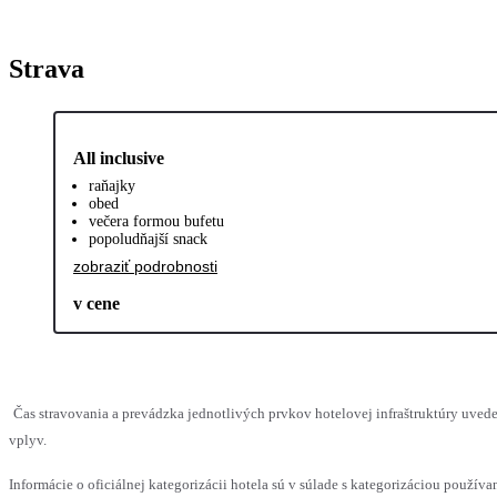
Strava
All inclusive
raňajky
obed
večera formou bufetu
popoludňajší snack
zobraziť podrobnosti
v cene
Čas stravovania a prevádzka jednotlivých prvkov hotelovej infraštruktúry uv
vplyv.
Informácie o oficiálnej kategorizácii hotela sú v súlade s kategorizáciou používan