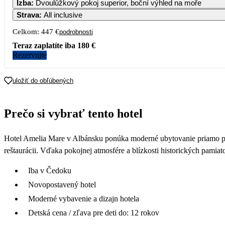
Izba
:
Dvoulůžkový pokoj superior, boční výhled na moře
Strava
:
All inclusive
Celkom:
447 €
podrobnosti
Teraz zaplatíte iba
180 €
Rezervujte
uložiť do obľúbených
Prečo si vybrať tento hotel
Hotel Amelia Mare v Albánsku ponúka moderné ubytovanie priamo pri 
reštaurácii. Vďaka pokojnej atmosfére a blízkosti historických pami
Iba v Čedoku
Novopostavený hotel
Moderné vybavenie a dizajn hotela
Detská cena / zľava pre deti do: 12 rokov