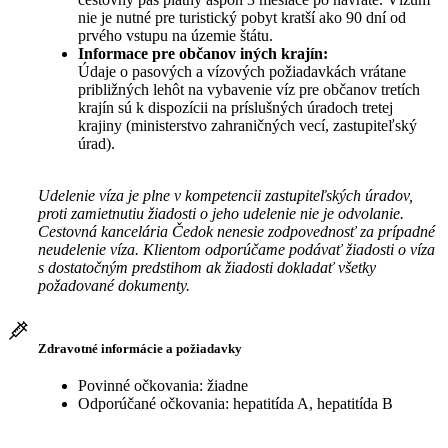
nie je nutné pre turistický pobyt kratší ako 90 dní od
prvého vstupu na územie štátu.
Informace pre občanov iných krajín:
Údaje o pasových a vízových požiadavkách vrátane
približných lehôt na vybavenie víz pre občanov tretích
krajín sú k dispozícii na príslušných úradoch tretej
krajiny (ministerstvo zahraničných vecí, zastupiteľský
úrad).
Udelenie víza je plne v kompetencii zastupiteľských úradov,
proti zamietnutiu žiadosti o jeho udelenie nie je odvolanie.
Cestovná kancelária Čedok nenesie zodpovednosť za prípadné
neudelenie víza. Klientom odporúčame podávať žiadosti o víza
s dostatočným predstihom ak žiadosti dokladať všetky
požadované dokumenty.
Zdravotné informácie a požiadavky
Povinné očkovania: žiadne
Odporúčané očkovania: hepatitída A, hepatitída B