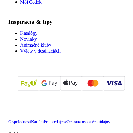
Môj Čedok
Inšpirácia & tipy
Katalógy
Novinky
Animačné kluby
Výlety v destináciách
O spoločnosti
Kariéra
Pre predajcov
Ochrana osobných údajov