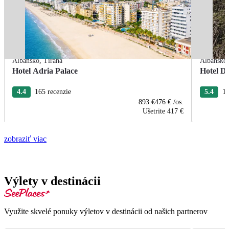
Albánsko
,
Tirana
Albánsko
Hotel Adria Palace
Hotel De
4.4
165 recenzie
5.4
13
893 €
476 €
/os.
Ušetrite
417 €
zobraziť viac
Výlety v destinácii
Využite skvelé ponuky výletov v destinácii od našich partnerov