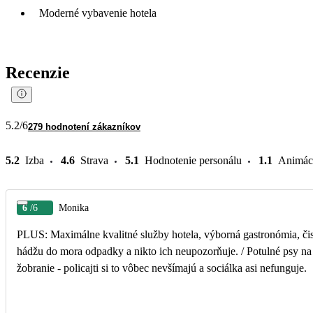
Moderné vybavenie hotela
Recenzie
5.2
/6
279 hodnotení zákazníkov
5.2
Izba
4.6
Strava
5.1
Hodnotenie personálu
1.1
Animác
6
/6
Monika
PLUS: Maximálne kvalitné služby hotela, výborná gastronómia, čis
hádžu do mora odpadky a nikto ich neupozorňuje. / Potulné psy na pláži!!!/ Medúzy v mori, na ktoré nikto neupozornil./ Žobráci na promenáde, ktorí zne
žobranie - policajti si to vôbec nevšímajú a sociálka asi nefunguje.