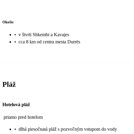
Okolie
•
v štvrti Shkembi a Kavajes
•
cca 8 km od centra mesta Durrës
Pláž
Hotelová pláž
priamo pred hotelom
•
dlhá piesočnatá pláž s pozvoľným vstupom do vody