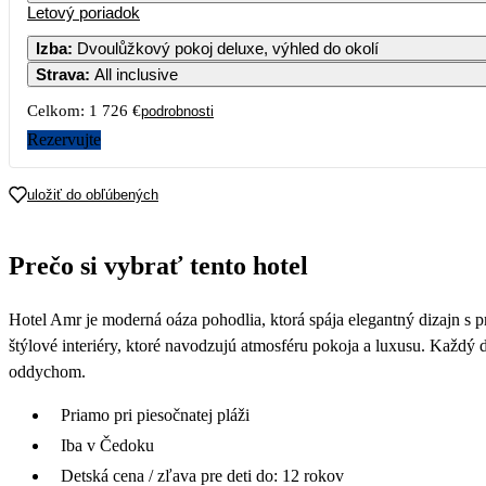
Letový poriadok
Izba
:
Dvoulůžkový pokoj deluxe, výhled do okolí
Strava
:
All inclusive
Celkom:
1 726 €
podrobnosti
Rezervujte
uložiť do obľúbených
Prečo si vybrať tento hotel
Hotel Amr je moderná oáza pohodlia, ktorá spája elegantný dizajn s pr
štýlové interiéry, ktoré navodzujú atmosféru pokoja a luxusu. Každý d
oddychom.
Priamo pri piesočnatej pláži
Iba v Čedoku
Detská cena / zľava pre deti do: 12 rokov