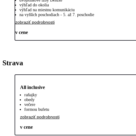
dvojlôžkové izby Deluxe
výhľad do okolia
výhľad na miestnu komunikáciu
na vyšších poschodiach - 5. až 7. poschodie
zobraziť podrobnosti
v cene
Strava
All inclusive
raňajky
obedy
večere
formou bufetu
zobraziť podrobnosti
v cene