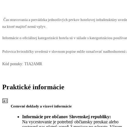
Čas stravovania a prevádzka jednotlivých prvkov hotelovej infraštruktúry uv
na ktoré majiteľ nemá vplyv.
Informácie o oficiálnej kategorizácii hotela sú v súlade s kategorizáciou používan
Polovica hviezdičky uvedená v slovnom popise môže označovať nadhodnotenú al
Kód ponuky:
TIA2AMR
Praktické informácie
Cestovné doklady a vízové informácie
Informácie pre občanov Slovenskej republiky:
Na vycestovanie je potrebný občiansky preukaz alebo
cestovný pas platný aspoň 3 mesiace po návrate. Vízum