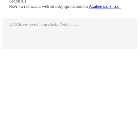
Čedok a.s
Návrh a realizácia web stránky spoločnosťou
Axabee sp. z. o.o.
@2026, cestovná kancelária Čedok, a.s.