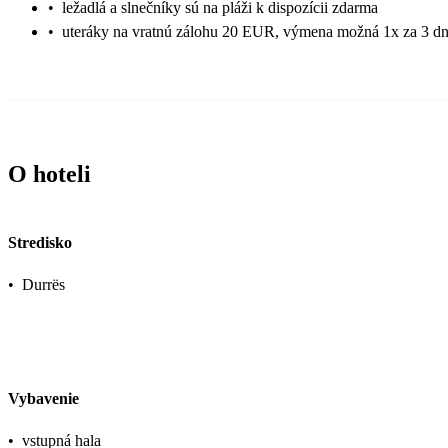
•
ležadlá a slnečníky sú na pláži k dispozícii zdarma
•
uteráky na vratnú zálohu 20 EUR, výmena možná 1x za 3 dn
O hoteli
Stredisko
•
Durrës
Vybavenie
•
vstupná hala