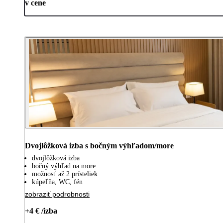
v cene
Dvojlôžková izba s bočným výhľadom/more
dvojlôžková izba
bočný výhľad na more
možnosť až 2 prísteliek
kúpeľňa, WC, fén
zobraziť podrobnosti
+4 € /izba