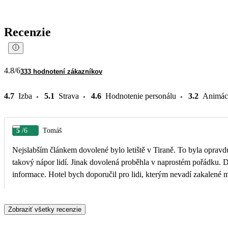
Recenzie
4.8
/6
333 hodnotení zákazníkov
4.7
Izba
5.1
Strava
4.6
Hodnotenie personálu
3.2
Animác
5
/6
Tomáš
Nejslabším článkem dovolené bylo letiště v Tiraně. To byla opravd
takový nápor lidí. Jinak dovolená proběhla v naprostém pořádku. 
informace. Hotel bych doporučil pro lidi, kterým nevadí zakalené 
Zobraziť všetky recenzie