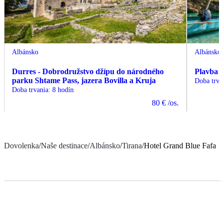
Albánsko
Albánsko
Durres - Dobrodružstvo džípu do národného
Plavba 
parku Shtame Pass, jazera Bovilla a Kruja
Doba trva
Doba trvania
:
8 hodín
80 €
/os.
Dovolenka
/
Naše destinace
/
Albánsko
/
Tirana
/
Hotel Grand Blue Fafa