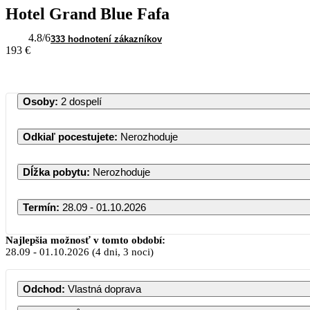
Hotel Grand Blue Fafa
4.8
/6
333 hodnotení zákazníkov
193 €
Osoby
:
2 dospelí
Odkiaľ pocestujete
:
Nerozhoduje
Dĺžka pobytu
:
Nerozhoduje
Termín
:
28.09 - 01.10.2026
September 2026
Najlepšia možnosť v tomto období:
28.09
-
01.10.2026
(4 dni, 3 noci)
PO
UT
ST
ŠT
PI
Odchod
:
Vlastná doprava
1
2
3
4