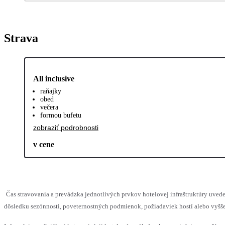
Strava
All inclusive
raňajky
obed
večera
formou bufetu
zobraziť podrobnosti
v cene
Čas stravovania a prevádzka jednotlivých prvkov hotelovej infraštruktúry u
dôsledku sezónnosti, poveternostných podmienok, požiadaviek hostí alebo vyššej