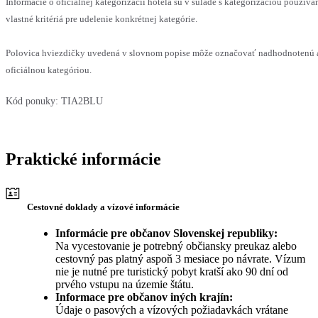
Informácie o oficiálnej kategorizácii hotela sú v súlade s kategorizáciou používa
vlastné kritériá pre udelenie konkrétnej kategórie.
Polovica hviezdičky uvedená v slovnom popise môže označovať nadhodnotenú a
oficiálnou kategóriou.
Kód ponuky:
TIA2BLU
Praktické informácie
Cestovné doklady a vízové informácie
Informácie pre občanov Slovenskej republiky:
Na vycestovanie je potrebný občiansky preukaz alebo
cestovný pas platný aspoň 3 mesiace po návrate. Vízum
nie je nutné pre turistický pobyt kratší ako 90 dní od
prvého vstupu na územie štátu.
Informace pre občanov iných krajín:
Údaje o pasových a vízových požiadavkách vrátane