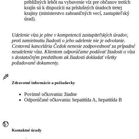
približných lehôt na vybavenie víz pre občanov tretích
krajín sú k dispozícii na príslušných úradoch tretej
krajiny (ministerstvo zahraničných vecí, zastupiteľský
úrad).
Udelenie víza je plne v kompetencii zastupiteľských úradov,
proti zamietnutiu žiadosti o jeho udelenie nie je odvolanie.
Cestovná kancelária Čedok nenesie zodpovednosť za prípadné
neudelenie víza. Klientom odporúčame podávať žiadosti o víza
s dostatočným predstihom ak žiadosti dokladať všetky
požadované dokumenty.
Zdravotné informácie a požiadavky
Povinné očkovania: žiadne
Odporúčané očkovania: hepatitída A, hepatitída B
Kontaktné úrady