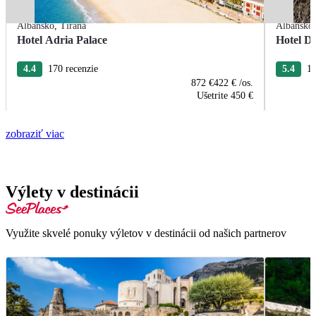
Albánsko
,
Tirana
Albánsko
Hotel Adria Palace
Hotel De
4.4
170 recenzie
5.4
13
872 €
422 €
/os.
Ušetrite
450 €
zobraziť viac
Výlety v destinácii
Využite skvelé ponuky výletov v destinácii od našich partnerov