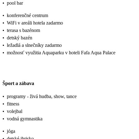
•
pool bar
•
konferenčné centrum
•
WiFi v areáli hotela zadarmo
•
terasa s bazénom
•
detský bazén
•
ležadlá a slnečníky zadarmo
•
možnosť využitia Aquaparku v hoteli Fafa Aqua Palace
Šport a zábava
•
programy - živá hudba, show, tance
•
fitness
•
volejbal
•
vodná gymnastika
•
jóga
•
detské ihrisko