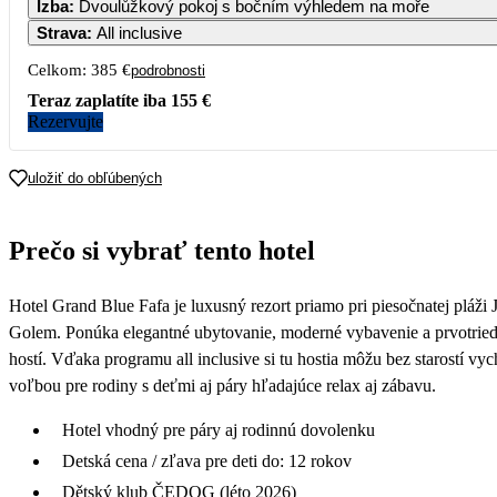
Izba
:
Dvoulůžkový pokoj s bočním výhledem na moře
Strava
:
All inclusive
7
8
9
10
11
Celkom:
385 €
podrobnosti
557
557
Teraz zaplatíte iba
155 €
14
15
16
17
18
Rezervujte
557
557
21
22
23
24
25
uložiť do obľúbených
557
319
28
29
30
Prečo si vybrať tento hotel
193
Hotel Grand Blue Fafa je luxusný rezort priamo pri piesočnatej pláž
Golem. Ponúka elegantné ubytovanie, moderné vybavenie a prvotriedn
hostí. Vďaka programu all inclusive si tu hostia môžu bez starostí vy
voľbou pre rodiny s deťmi aj páry hľadajúce relax aj zábavu.
Hotel vhodný pre páry aj rodinnú dovolenku
Detská cena / zľava pre deti do: 12 rokov
Dětský klub ČEDOG (léto 2026)