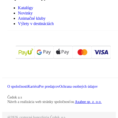
Katalógy
Novinky
Animačné kluby
Výlety v destináciách
O spoločnosti
Kariéra
Pre predajcov
Ochrana osobných údajov
Čedok a.s
Návrh a realizácia web stránky spoločnosťou
Axabee sp. z. o.o.
@2026, cestovná kancelária Čedok, a.s.