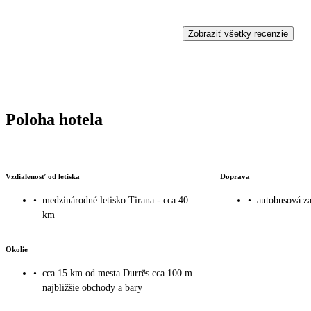
Zobraziť všetky recenzie
Poloha hotela
Vzdialenosť od letiska
Doprava
•
medzinárodné letisko Tirana - cca 40
•
autobusová za
km
Okolie
•
cca 15 km od mesta Durrës cca 100 m
najbližšie obchody a bary