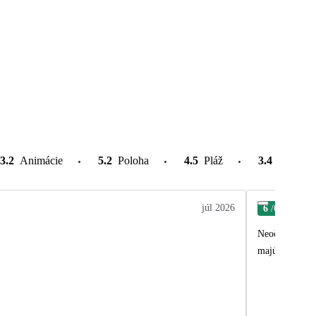
3.2
Animácie
5.2
Poloha
4.5
Pláž
3.4
Atrakcie
júl 2026
6
/6
Mag
Neočakávali sm
majú to čo pot