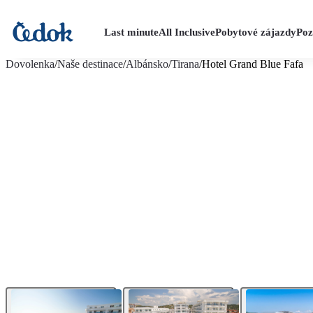
Last minute
All Inclusive
Pobytové zájazdy
Poz
viac fotografií (20)
Dovolenka
/
Naše destinace
/
Albánsko
/
Tirana
/
Hotel Grand Blue Fafa