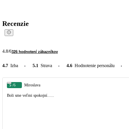
Recenzie
4.8
/6
326 hodnotení zákazníkov
4.7
Izba
5.1
Strava
4.6
Hodnotenie personálu
5
/6
Miroslava
Boli sme veľmi spokojní......