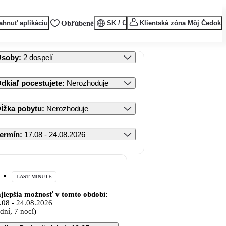
ahnuť aplikáciu
Obľúbené
SK / €
Klientská zóna Môj Čedok
Osoby
:
2 dospelí
dkiaľ pocestujete
:
Nerozhoduje
ĺžka pobytu
:
Nerozhoduje
ermín
:
17.08 - 24.08.2026
LAST MINUTE
jlepšia možnosť v tomto období:
.08
-
24.08.2026
 dní, 7 nocí)