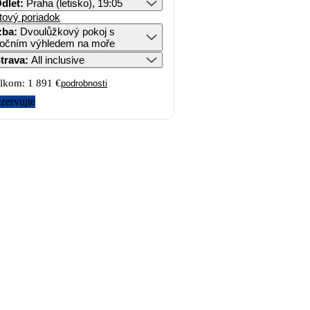
dlet
:
Praha (letisko), 19:05
tový poriadok
zba
:
Dvoulůžkový pokoj s
očním výhledem na moře
trava
:
All inclusive
lkom:
1 891 €
podrobnosti
zervujte