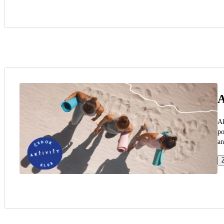
A
Ak
po
an