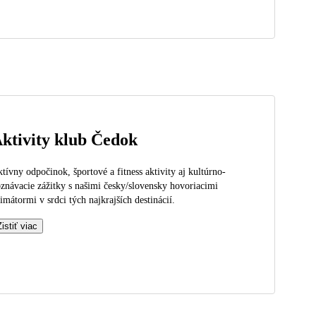
ktivity klub Čedok
tívny odpočinok, športové a fitness aktivity aj kultúrno-
znávacie zážitky s našimi česky/slovensky hovoriacimi
imátormi v srdci tých najkrajších destinácií.
Zistiť viac