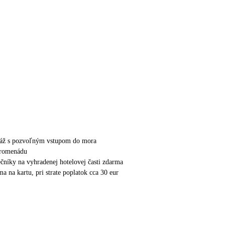
pláž s pozvoľným vstupom do mora
promenádu
nečníky na vyhradenej hotelovej časti zdarma
a na kartu, pri strate poplatok cca 30 eur