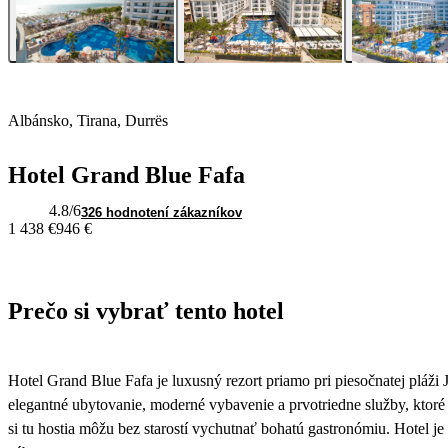
Albánsko, Tirana, Durrës
Hotel Grand Blue Fafa
4.8
/6
326 hodnotení zákazníkov
1 438 €
946 €
Prečo si vybrať tento hotel
Hotel Grand Blue Fafa je luxusný rezort priamo pri piesočnatej plá
elegantné ubytovanie, moderné vybavenie a prvotriedne služby, ktoré 
si tu hostia môžu bez starostí vychutnať bohatú gastronómiu. Hotel je