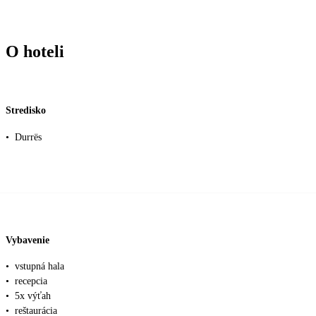
O hoteli
Stredisko
•
Durrës
Vybavenie
•
vstupná hala
•
recepcia
•
5x výťah
•
reštaurácia