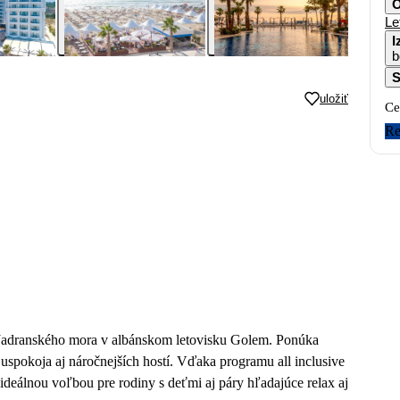
O
Le
I
b
S
uložiť
Ce
Re
ži Jadranského mora v albánskom letovisku Golem. Ponúka
uspokoja aj náročnejších hostí. Vďaka programu all inclusive
 ideálnou voľbou pre rodiny s deťmi aj páry hľadajúce relax aj