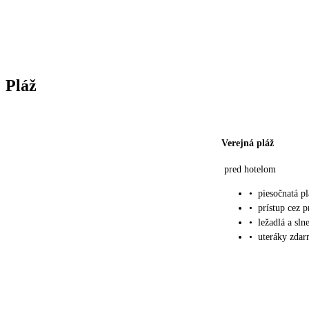
Pláž
Verejná pláž
pred hotelom
•
piesočnatá 
•
prístup cez 
•
ležadlá a sl
•
uteráky zdarm