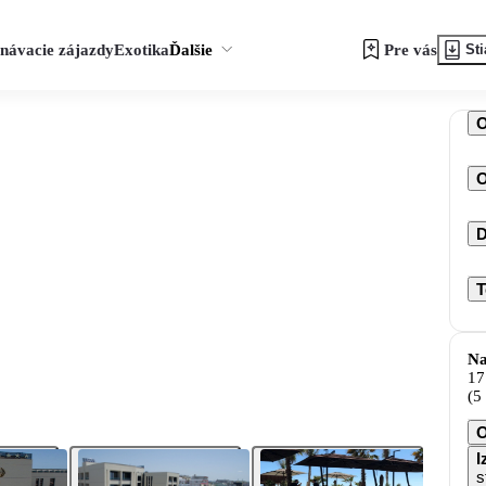
návacie zájazdy
Exotika
Ďalšie
Pre vás
Sti
O
D
T
Na
17
(5
I
s