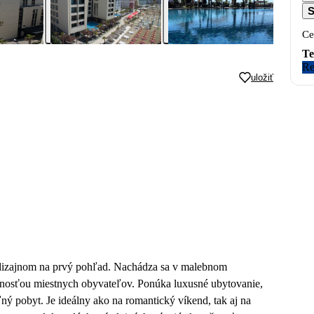
S
Ce
Te
Re
uložiť
 dizajnom na prvý pohľad. Nachádza sa v malebnom
innosťou miestnych obyvateľov. Ponúka luxusné ubytovanie,
ný pobyt. Je ideálny ako na romantický víkend, tak aj na