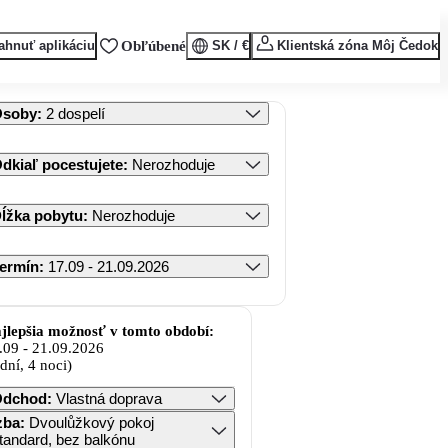
ahnuť aplikáciu
Obľúbené
SK / €
Klientská zóna Môj Čedok
Osoby
:
2 dospelí
dkiaľ pocestujete
:
Nerozhoduje
ĺžka pobytu
:
Nerozhoduje
ermín
:
17.09 - 21.09.2026
jlepšia možnosť v tomto období:
.09
-
21.09.2026
 dní, 4 noci)
Odchod
:
Vlastná doprava
zba
:
Dvoulůžkový pokoj
tandard, bez balkónu