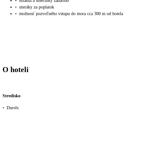
•
ležadlá a slnečníky zadarmo
•
uteráky za poplatok
•
možnosť pozvoľného vstupu do mora cca 300 m od hotela
O hoteli
Stredisko
•
Durrës