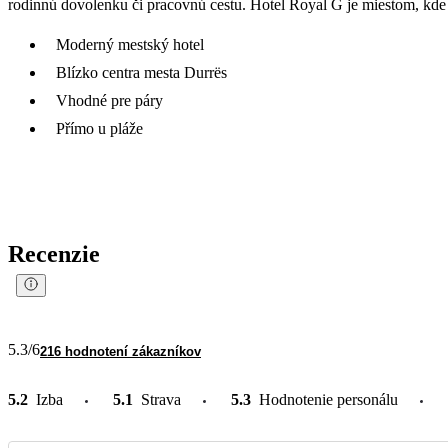
rodinnú dovolenku či pracovnú cestu. Hotel Royal G je miestom, kde
Moderný mestský hotel
Blízko centra mesta Durrës
Vhodné pre páry
Přímo u pláže
Recenzie
5.3
/6
216 hodnotení zákazníkov
5.2
Izba
5.1
Strava
5.3
Hodnotenie personálu