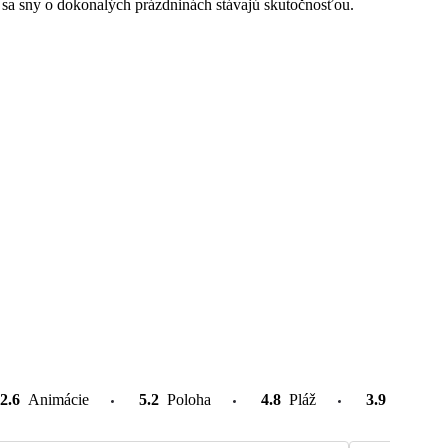
 sa sny o dokonalých prázdninách stávajú skutočnosťou.
2.6
Animácie
5.2
Poloha
4.8
Pláž
3.9
Atrakcie