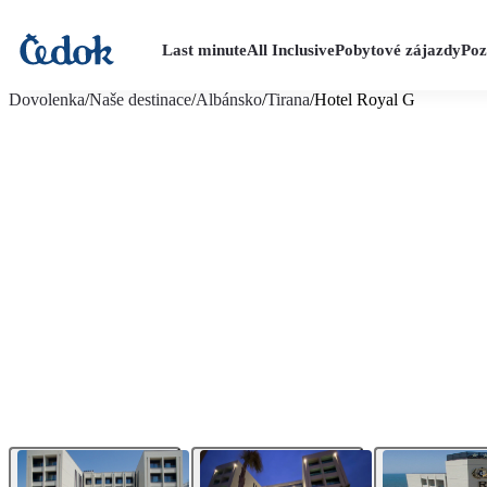
Last minute
All Inclusive
Pobytové zájazdy
Poz
viac fotografií (20)
Dovolenka
/
Naše destinace
/
Albánsko
/
Tirana
/
Hotel Royal G