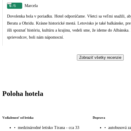
6
/6
Marcela
Dovolenka bola v poriadku. Hotel odporúčame. Všetci sa veľmi snažili, ab
Beratu a Ohridu. Krásne historické mestá. Letovisko je také balkánske, p
išli spoznať históriu, kultúru a krajinu, vedeli sme, že ideme do Albánsk
sprievodcov, boli nám nápomocní.
Zobraziť všetky recenzie
Poloha hotela
Vzdialenosť od letiska
Doprava
•
medzinárodné letisko Tirana - cca 33
•
autobusová za