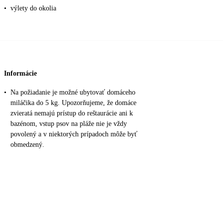
•
výlety do okolia
Informácie
•
Na požiadanie je možné ubytovať domáceho
miláčika do 5 kg. Upozorňujeme, že domáce
zvieratá nemajú prístup do reštaurácie ani k
bazénom, vstup psov na pláže nie je vždy
povolený a v niektorých prípadoch môže byť
obmedzený.