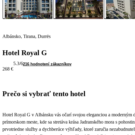
Albánsko, Tirana, Durrës
Hotel Royal G
5.3
/6
216 hodnotení zákazníkov
268 €
Prečo si vybrať tento hotel
Hotel Royal G v Albánsku vás očarí svojou eleganciou a moderným
prímorskom meste, kde sa stretáva krása Jadranského mora s pohost
prvotriedne služby a dychberúce výhľady, ktoré zaručia nezabudnuteľ