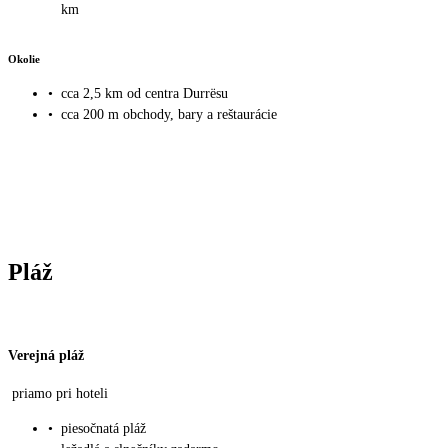
km
Okolie
•
cca 2,5 km od centra Durrësu
•
cca 200 m obchody, bary a reštaurácie
Pláž
Verejná pláž
priamo pri hoteli
•
piesočnatá pláž