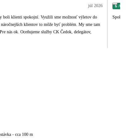
júl 2026
6
/6
Jaro
y boli klienti spokojní. Využili sme možnosť výletov do
Spokojená, vše
re náročnejších klientov to môže byť problém. My sme tam
a. Pre nás ok. Oceňujeme služby CK Čedok, delegátov,
stávka - cca 100 m