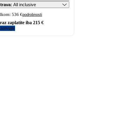
trava
:
All inclusive
lkom:
536 €
podrobnosti
raz zaplatíte iba
215 €
zervujte