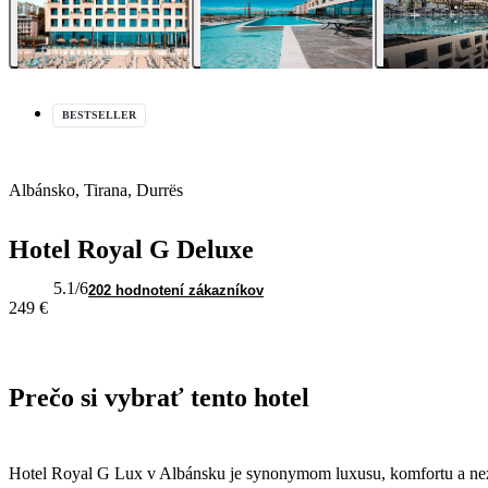
BESTSELLER
Albánsko, Tirana, Durrës
Hotel Royal G Deluxe
5.1
/6
202 hodnotení zákazníkov
249 €
Prečo si vybrať tento hotel
Hotel Royal G Lux v Albánsku je synonymom luxusu, komfortu a nez