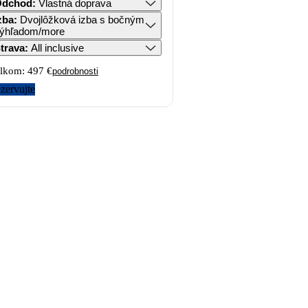
Odchod
:
Vlastná doprava
zba
:
Dvojlôžková izba s bočným
ýhľadom/more
trava
:
All inclusive
lkom:
497 €
podrobnosti
zervujte