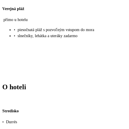
Verejná pláž
přímo u hotelu
•
piesočnatá pláž s pozvoľným vstupom do mora
•
slnečníky, lehátka a uteráky zadarmo
O hoteli
Stredisko
•
Durrës