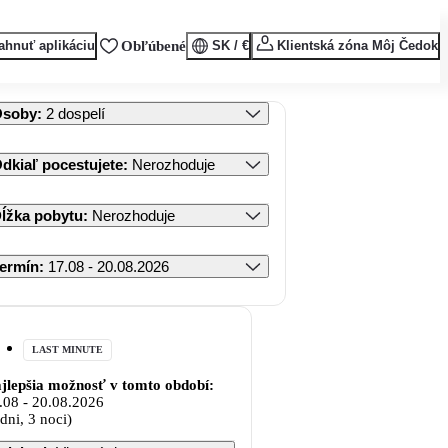
ahnuť aplikáciu
Obľúbené
SK / €
Klientská zóna Môj Čedok
Osoby
:
2 dospelí
dkiaľ pocestujete
:
Nerozhoduje
ĺžka pobytu
:
Nerozhoduje
ermín
:
17.08 - 20.08.2026
LAST MINUTE
jlepšia možnosť v tomto období:
.08
-
20.08.2026
 dni, 3 noci)