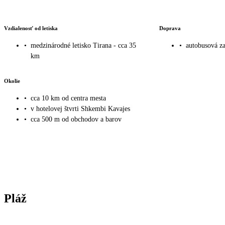
Vzdialenosť od letiska
Doprava
•
medzinárodné letisko Tirana - cca 35
•
autobusová za
km
Okolie
•
cca 10 km od centra mesta
•
v hotelovej štvrti Shkembi Kavajes
•
cca 500 m od obchodov a barov
Pláž