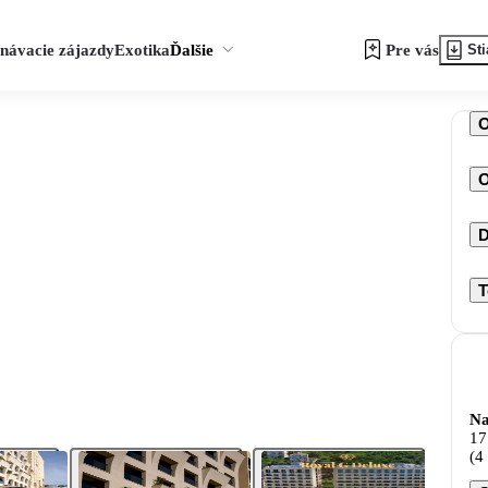
návacie zájazdy
Exotika
Ďalšie
Pre vás
Sti
O
D
T
Na
17
(4