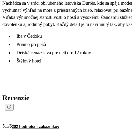
Nachádza sa v srdci obľúbeného letoviska Durrës, kde sa spája mode
vychutnať výhľad na more z priestranných izieb, relaxovať pri bazéne
Vďaka výnimočnej starostlivosti o hostí a vysokému štandardu služi
dovolenku aj rodinný pobyt. Každý detail je tu navrhnutý tak, aby va
Iba v Čedoku
Priamo pri pláži
Detská cena/zľava pre deti do: 12 rokov
Štýlový hotel
Recenzie
5.1
/6
202 hodnotení zákazníkov