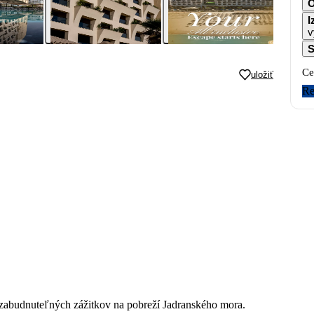
I
v
S
Ce
uložiť
Re
abudnuteľných zážitkov na pobreží Jadranského mora.