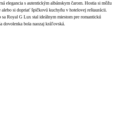
rná elegancia s autentickým albánskym čarom. Hostia si môžu
 alebo si dopriať špičkovú kuchyňu v hotelovej reštaurácii.
eb sa Royal G Lux stal ideálnym miestom pre romantickú
ša dovolenka bola naozaj kráľovská.