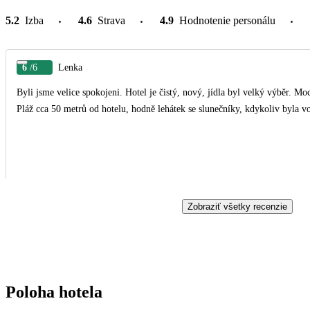
5.2
Izba
4.6
Strava
4.9
Hodnotenie personálu
6
/6
Lenka
Byli jsme velice spokojeni. Hotel je čistý, nový, jídla byl velký výběr. M
Pláž cca 50 metrů od hotelu, hodně lehátek se slunečníky, kdykoliv byla v
Zobraziť všetky recenzie
Poloha hotela