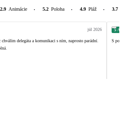
2.9
Animácie
5.2
Poloha
4.9
Pláž
3.7
Atrakcie
júl 2026
5
/6
Dan
oc chválím delegáta a komunikaci s ním, naprosto parádní.
S pobytom sme 
olná.