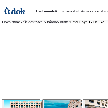
Last minute
All Inclusive
Pobytové zájazdy
Poz
viac fotografií (33)
Dovolenka
/
Naše destinace
/
Albánsko
/
Tirana
/
Hotel Royal G Deluxe