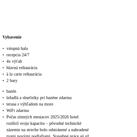
Vybavenie
•
vstupná hala
•
recepcia 24/7
•
4x výťah
•
hlavná reštaurácia
•
à la carte reštaurácia
•
2 bary
•
bazén
•
ležadlá a slnečníky pri bazéne zdarma
•
terasa s výhľadom na more
•
WiFi zdarma
•
Počas zimných mesiacov 2025/2026 hotel
rozšíril svoju kapacitu – pôvodné technické
zázemie na streche bolo odstránené a nahradené
tromi novými podlažiami. Stavebné práce sú už