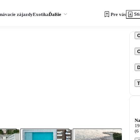
návacie zájazdy
Exotika
Ďalšie
Pre vás
Sti
O
D
T
Na
19
(6