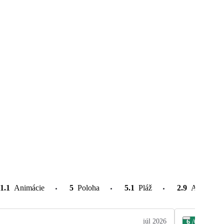
1.1
Animácie
5
Poloha
5.1
Pláž
2.9
Atrakcie v
júl 2026
6
/6
Mar