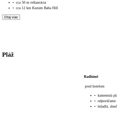
•
cca 50 m reštaurácia
•
cca 12 km Kuzum Baba Hill
čítaj viac
Pláž
Radhimë
pred hotelom
•
kamenistá pl
•
odporúčame 
•
ležadlá, sln