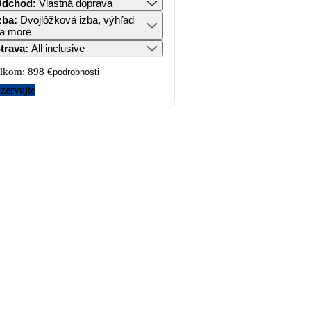
Odchod
:
Vlastná doprava
zba
:
Dvojlôžková izba, výhľad
a more
trava
:
All inclusive
lkom:
898 €
podrobnosti
zervujte