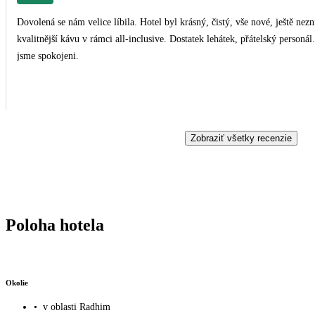
Dovolená se nám velice líbila. Hotel byl krásný, čistý, vše nové, ještě nezničené turisty. Jídlo bylo výborné, 
kvalitnější kávu v rámci all-inclusive. Dostatek lehátek, přátelský personál. Okolí tišší, ale nám to nevadilo, město trochu dále. By
jsme spokojeni.
Zobraziť všetky recenzie
Poloha hotela
Okolie
•
v oblasti Radhim