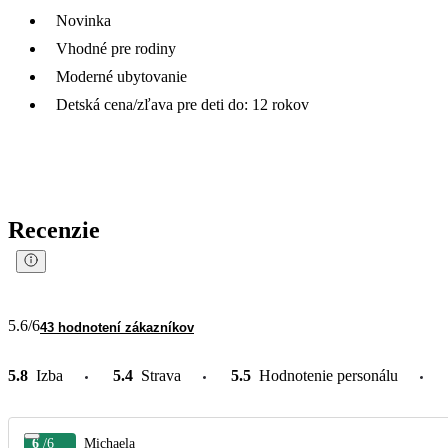
Novinka
Vhodné pre rodiny
Moderné ubytovanie
Detská cena/zľava pre deti do: 12 rokov
Recenzie
5.6
/6
43 hodnotení zákazníkov
5.8
Izba
5.4
Strava
5.5
Hodnotenie personálu
6
/6
Michaela