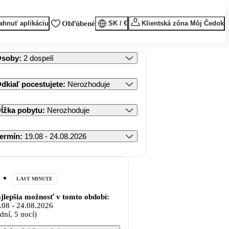
ahnuť aplikáciu
Obľúbené
SK / €
Klientská zóna Môj Čedok
Osoby
:
2 dospelí
dkiaľ pocestujete
:
Nerozhoduje
ĺžka pobytu
:
Nerozhoduje
ermín
:
19.08 - 24.08.2026
LAST MINUTE
jlepšia možnosť v tomto období:
.08
-
24.08.2026
 dní, 5 nocí)