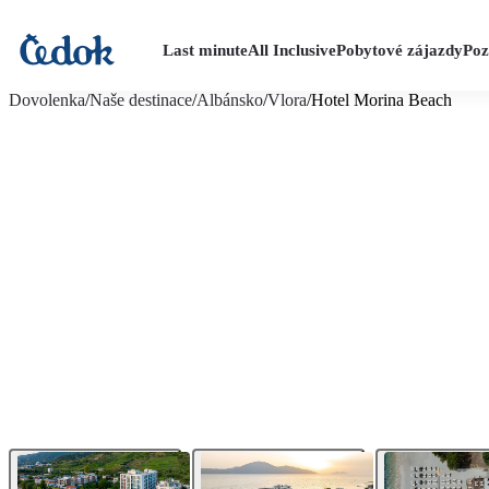
Last minute
All Inclusive
Pobytové zájazdy
Poz
viac fotografií (27)
Dovolenka
/
Naše destinace
/
Albánsko
/
Vlora
/
Hotel Morina Beach