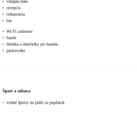
•
vstupná hala
•
recepcia
•
reštaurácia
•
bar
•
Wi-Fi zadarmo
•
bazén
•
lehátka a slnečníky pri bazéne
•
parkovisko
Šport a zábava
•
vodné športy na pláži za poplatok