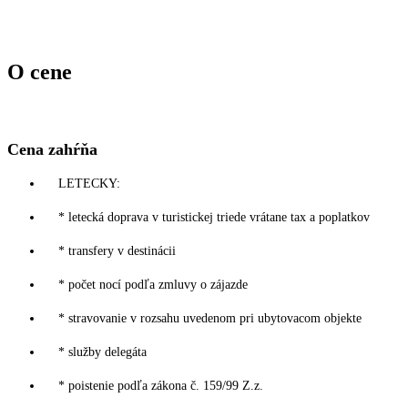
O cene
Cena zahŕňa
LETECKY:
* letecká doprava v turistickej triede vrátane tax a poplatkov
* transfery v destinácii
* počet nocí podľa zmluvy o zájazde
* stravovanie v rozsahu uvedenom pri ubytovacom objekte
* služby delegáta
* poistenie podľa zákona č. 159/99 Z.z.