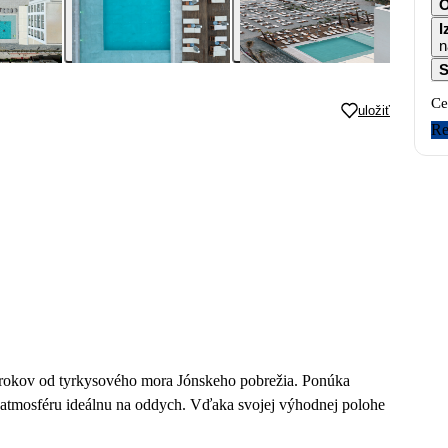
I
n
S
Ce
uložiť
Re
 krokov od tyrkysového mora Jónskeho pobrežia. Ponúka
atmosféru ideálnu na oddych. Vďaka svojej výhodnej polohe