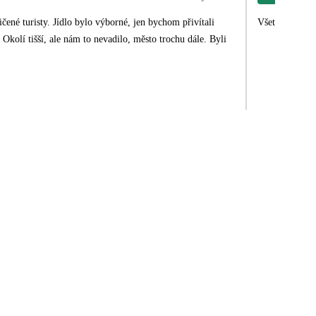
jen bychom přivítali
Všetko super a
li