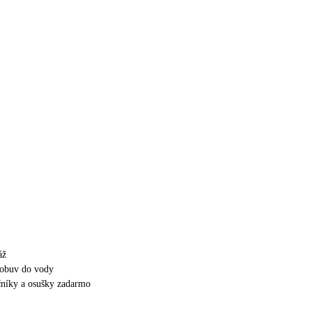
áž
obuv do vody
ečníky a osušky zadarmo