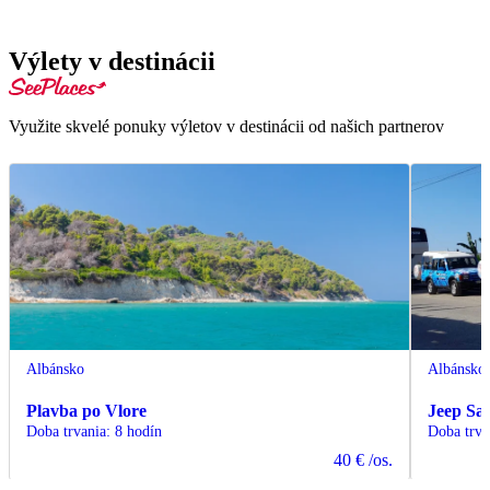
Výlety v destinácii
Využite skvelé ponuky výletov v destinácii od našich partnerov
Albánsko
Albánsko
Plavba po Vlore
Jeep Saf
Doba trvania
:
8 hodín
Doba trva
40 €
/os.