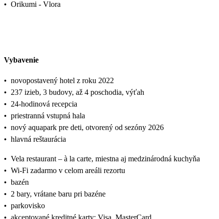
•
Orikumi - Vlora
Vybavenie
•
novopostavený hotel z roku 2022
•
237 izieb, 3 budovy, až 4 poschodia, výťah
•
24-hodinová recepcia
•
priestranná vstupná hala
•
nový aquapark pre deti, otvorený od sezóny 2026
•
hlavná reštaurácia
•
Vela restaurant – à la carte, miestna aj medzinárodná kuchyňa
•
Wi-Fi zadarmo v celom areáli rezortu
•
bazén
•
2 bary, vrátane baru pri bazéne
•
parkovisko
•
akceptované kreditné karty: Visa, MasterCard