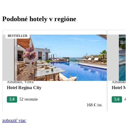
Podobné hotely v regióne
BESTSELLER
Albánsko
,
Vlora
Albánsko
Hotel Regina City
Hotel M
5.0
52 recenzie
5.6
44
168 €
/os.
zobraziť viac