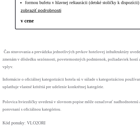
formou bufetu v hlavnej reštaurácii (detské stoličky k dispozícii)
zobraziť podrobnosti
v cene
Čas stravovania a prevádzka jednotlivých prvkov hotelovej infraštruktúry uv
zmenám v dôsledku sezónnosti, poveternostných podmienok, požiadaviek hostí a
vplyv.
Informácie o oficiálnej kategorizácii hotela sú v súlade s kategorizáciou používa
uplatňuje vlastné kritériá pre udelenie konkrétnej kategórie.
Polovica hviezdičky uvedená v slovnom popise môže označovať nadhodnotenú 
porovnaní s oficiálnou kategóriou.
Kód ponuky:
VLO2ORI