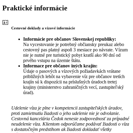
Praktické informácie
Cestovné doklady a vízové informácie
Informácie pre občanov Slovenskej republiky:
Na vycestovanie je potrebný občiansky preukaz alebo
cestovný pas platný aspoň 3 mesiace po návrate. Vízum
nie je nutné pre turistický pobyt kratší ako 90 dní od
prvého vstupu na územie štátu.
Informace pre občanov iných krajín:
Údaje o pasových a vízových požiadavkách vrátane
približných lehôt na vybavenie víz pre občanov tretích
krajín sú k dispozícii na príslušných úradoch tretej
krajiny (ministerstvo zahraničných vecí, zastupiteľský
úrad).
Udelenie víza je plne v kompetencii zastupiteľských úradov,
proti zamietnutiu žiadosti o jeho udelenie nie je odvolanie.
Cestovná kancelária Čedok nenesie zodpovednosť za prípadné
neudelenie víza. Klientom odporúčame podávať žiadosti o víza
s dostatočným predstihom ak žiadosti dokladať všetky