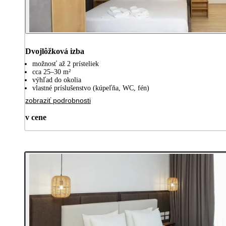
Dvojlôžková izba
možnosť až 2 prísteliek
cca 25–30 m²
výhľad do okolia
vlastné príslušenstvo (kúpeľňa, WC, fén)
zobraziť podrobnosti
v cene