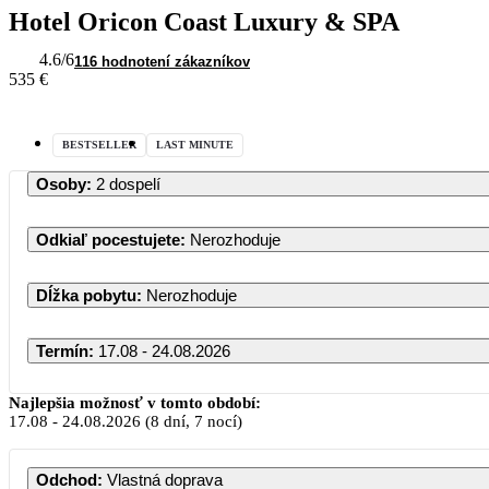
Hotel Oricon Coast Luxury & SPA
4.6
/6
116 hodnotení zákazníkov
535 €
BESTSELLER
LAST MINUTE
Osoby
:
2 dospelí
Odkiaľ pocestujete
:
Nerozhoduje
Dĺžka pobytu
:
Nerozhoduje
Termín
:
17.08 - 24.08.2026
August 2026
Najlepšia možnosť v tomto období:
17.08
-
24.08.2026
(8 dní, 7 nocí)
PO
UT
ST
ŠT
PI
SO
Odchod
:
Vlastná doprava