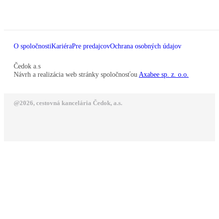
O spoločnosti
Kariéra
Pre predajcov
Ochrana osobných údajov
Čedok a.s
Návrh a realizácia web stránky spoločnosťou
Axabee sp. z. o.o.
@2026, cestovná kancelária Čedok, a.s.