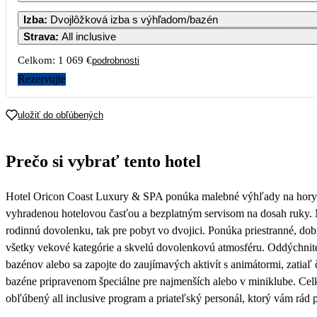
1
Izba
:
Dvojlôžková izba s výhľadom/bazén
Strava
:
All inclusive
3
4
5
6
7
8
Celkom:
1 069 €
podrobnosti
Rezervujte
10
11
12
13
14
15
694
uložiť do obľúbených
17
18
19
20
21
22
535
535
Prečo si vybrať tento hotel
24
25
26
27
28
29
535
535
Hotel Oricon Coast Luxury & SPA ponúka malebné výhľady na hory a
31
535
vyhradenou hotelovou časťou a bezplatným servisom na dosah ruky. 
rodinnú dovolenku, tak pre pobyt vo dvojici. Ponúka priestranné, dob
všetky vekové kategórie a skvelú dovolenkovú atmosféru. Oddýchnite
bazénov alebo sa zapojte do zaujímavých aktivít s animátormi, zatiaľ č
bazéne pripravenom špeciálne pre najmenších alebo v miniklube. Ce
obľúbený all inclusive program a priateľský personál, ktorý vám rád 