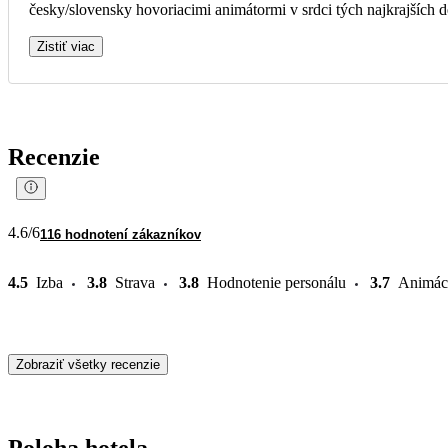
česky/slovensky hovoriacimi animátormi v srdci tých najkrajších de
Zistiť viac
Recenzie
4.6
/6
116 hodnotení zákazníkov
4.5
Izba
3.8
Strava
3.8
Hodnotenie personálu
3.7
Animác
Zobraziť všetky recenzie
Poloha hotela