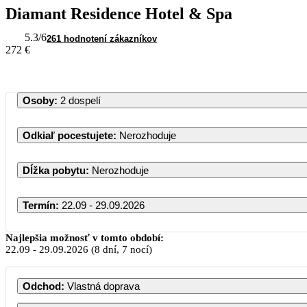
Diamant Residence Hotel & Spa
5.3
/6
261 hodnotení zákazníkov
272 €
Osoby
:
2 dospelí
Odkiaľ pocestujete
:
Nerozhoduje
Dĺžka pobytu
:
Nerozhoduje
Termín
:
22.09 - 29.09.2026
Najlepšia možnosť v tomto období:
22.09
-
29.09.2026
(8 dní, 7 nocí)
Odchod
:
Vlastná doprava