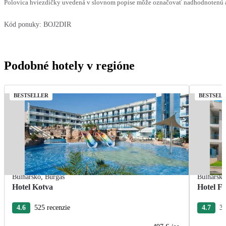
Polovica hviezdičky uvedená v slovnom popise môže označovať nadhodnotenú al
Kód ponuky:
BOJ2DIR
Podobné hotely v regióne
BESTSELLER
BESTSEL
Bulharsko
,
Burgas
Bulharsk
Hotel Kotva
Hotel F
4.6
525 recenzie
4.7
36