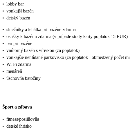
•
lobby bar
•
vonkajší bazén
•
detský bazén
•
slnečníky a lehátka pri bazéne zdarma
•
osušky k bazénu zdarma (v prípade straty karty poplatok 15 EUR)
•
bar pri bazéne
•
vnútorný bazén s vírivkou (za poplatok)
•
vonkajšie nehlídané parkovisko (za poplatok - obmedzený počet mi
•
Wi-Fi zdarma
•
menáreň
•
úschovňa batožiny
Šport a zábava
•
fitness/posilňovňa
•
detské ihrisko