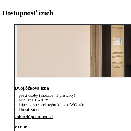
Dostupnosť izieb
Dvojlôžková izba
pre 2 osoby (možnosť 1 prístelky)
približne 18-20 m²
kúpeľňa so sprchovým kútom, WC, fén
klimatizácia
zobraziť podrobnosti
v cene