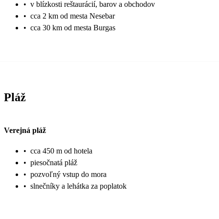
•
v blízkosti reštaurácií, barov a obchodov
•
cca 2 km od mesta Nesebar
•
cca 30 km od mesta Burgas
Pláž
Verejná pláž
•
cca 450 m od hotela
•
piesočnatá pláž
•
pozvoľný vstup do mora
•
slnečníky a lehátka za poplatok