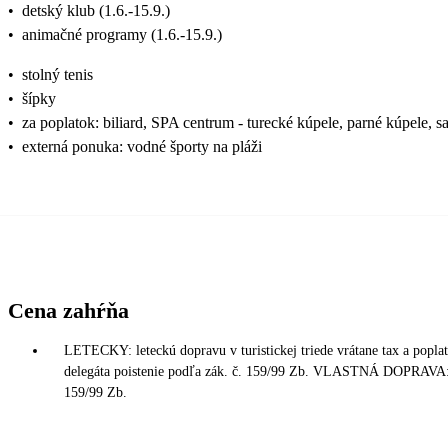
•
detský klub (1.6.-15.9.)
•
animačné programy (1.6.-15.9.)
•
stolný tenis
•
šípky
•
za poplatok: biliard, SPA centrum - turecké kúpele, parné kúpele, s
•
externá ponuka: vodné športy na pláži
Cena zahŕňa
LETECKY: leteckú dopravu v turistickej triede vrátane tax a popla
delegáta poistenie podľa zák. č. 159/99 Zb. VLASTNÁ DOPRAVA: 7/
159/99 Zb.