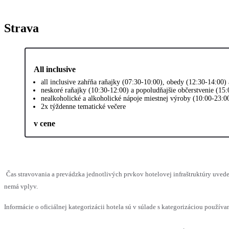
Strava
All inclusive
all inclusive zahŕňa raňajky (07:30-10:00), obedy (12:30-14:00)
neskoré raňajky (10:30-12:00) a popoludňajšie občerstvenie (15:
nealkoholické a alkoholické nápoje miestnej výroby (10:00-23:0
2x týždenne tematické večere
v cene
Čas stravovania a prevádzka jednotlivých prvkov hotelovej infraštruktúry uve
nemá vplyv.
Informácie o oficiálnej kategorizácii hotela sú v súlade s kategorizáciou používan