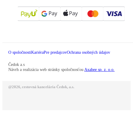
O spoločnosti
Kariéra
Pre predajcov
Ochrana osobných údajov
Čedok a.s
Návrh a realizácia web stránky spoločnosťou
Axabee sp. z. o.o.
@2026, cestovná kancelária Čedok, a.s.