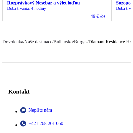
Rozprávkový Nesebar a výlet loďou
Sozopol
Doba trvania
:
4 hodiny
Doba trva
49 €
/os.
Dovolenka
/
Naše destinace
/
Bulharsko
/
Burgas
/
Diamant Residence Hot
Kontakt
Napíšte nám
+421 268 201 050