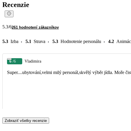
Recenzie
5.3
/6
261 hodnotení zákazníkov
5.3
Izba
5.1
Strava
5.3
Hodnotenie personálu
4.2
Animác
6
/6
Vladimira
Zobraziť všetky recenzie