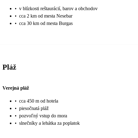
•
v blízkosti reštaurácií, barov a obchodov
•
cca 2 km od mesta Nesebar
•
cca 30 km od mesta Burgas
Pláž
Verejná pláž
•
cca 450 m od hotela
•
piesočnatá pláž
•
pozvoľný vstup do mora
•
slnečníky a lehátka za poplatok