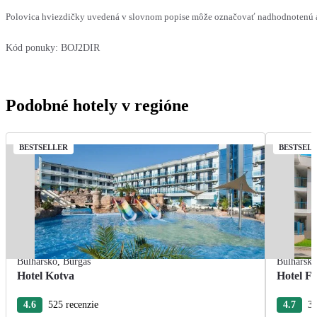
Polovica hviezdičky uvedená v slovnom popise môže označovať nadhodnotenú al
Kód ponuky:
BOJ2DIR
Podobné hotely v regióne
BESTSELLER
BESTSEL
Bulharsko
,
Burgas
Bulharsk
Hotel Kotva
Hotel F
4.6
525 recenzie
4.7
36