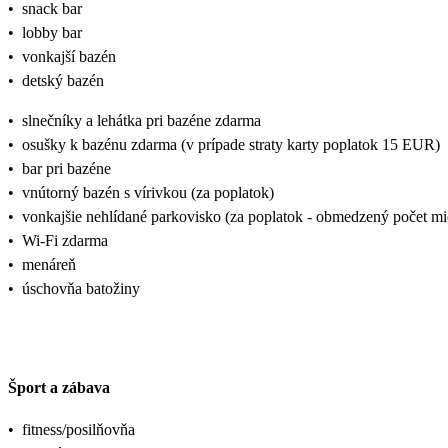
•
snack bar
•
lobby bar
•
vonkajší bazén
•
detský bazén
•
slnečníky a lehátka pri bazéne zdarma
•
osušky k bazénu zdarma (v prípade straty karty poplatok 15 EUR)
•
bar pri bazéne
•
vnútorný bazén s vírivkou (za poplatok)
•
vonkajšie nehlídané parkovisko (za poplatok - obmedzený počet mi
•
Wi-Fi zdarma
•
menáreň
•
úschovňa batožiny
Šport a zábava
•
fitness/posilňovňa