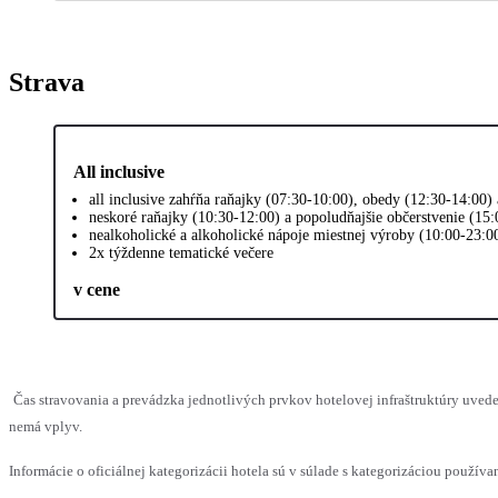
Strava
All inclusive
all inclusive zahŕňa raňajky (07:30-10:00), obedy (12:30-14:00)
neskoré raňajky (10:30-12:00) a popoludňajšie občerstvenie (15:
nealkoholické a alkoholické nápoje miestnej výroby (10:00-23:0
2x týždenne tematické večere
v cene
Čas stravovania a prevádzka jednotlivých prvkov hotelovej infraštruktúry uve
nemá vplyv.
Informácie o oficiálnej kategorizácii hotela sú v súlade s kategorizáciou používan