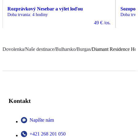
Rozprávkový Nesebar a výlet loďou
Sozopol
Doba trvania
:
4 hodiny
Doba trva
49 €
/os.
Dovolenka
/
Naše destinace
/
Bulharsko
/
Burgas
/
Diamant Residence Hot
Kontakt
Napíšte nám
+421 268 201 050