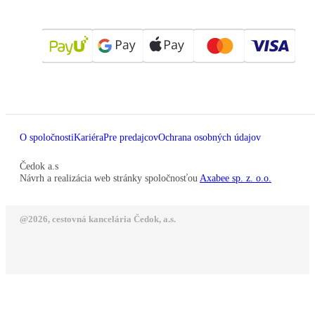
O spoločnosti
Kariéra
Pre predajcov
Ochrana osobných údajov
Čedok a.s
Návrh a realizácia web stránky spoločnosťou
Axabee sp. z. o.o.
@2026, cestovná kancelária Čedok, a.s.