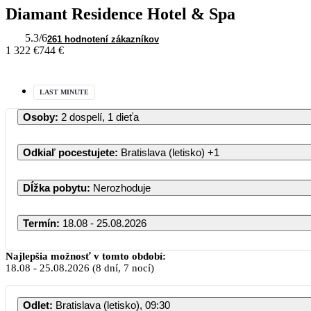
Diamant Residence Hotel & Spa
5.3
/6
261 hodnotení zákazníkov
1 322 €
744 €
LAST MINUTE
Osoby
:
2 dospelí, 1 dieťa
Odkiaľ pocestujete
:
Bratislava (letisko)
+1
Dĺžka pobytu
:
Nerozhoduje
Termín
:
18.08 - 25.08.2026
Najlepšia možnosť v tomto období:
18.08
-
25.08.2026
(8 dní, 7 nocí)
Odlet
:
Bratislava (letisko), 09:30