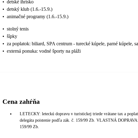
•
detské ihrisko
•
detský klub (1.6.-15.9.)
•
animačné programy (1.6.-15.9.)
•
stolný tenis
•
šípky
•
za poplatok: biliard, SPA centrum - turecké kúpele, parné kúpele, s
•
externá ponuka: vodné športy na pláži
Cena zahŕňa
LETECKY: leteckú dopravu v turistickej triede vrátane tax a popla
delegáta poistenie podľa zák. č. 159/99 Zb. VLASTNÁ DOPRAVA: 7/
159/99 Zb.