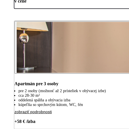
v cene
Apartmán pre 3 osoby
pre 2 osoby (možnosť až 2 prísteliek v obývacej izbe)
cca 28-30 m²
oddelená spálňa a obývacia izba
kúpeľňa so sprchovým kútom, WC, fén
zobraziť podrobnosti
+58 € /izba