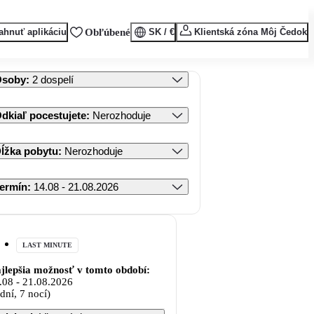
ahnuť aplikáciu
Obľúbené
SK / €
Klientská zóna Môj Čedok
Osoby
:
2 dospelí
dkiaľ pocestujete
:
Nerozhoduje
ĺžka pobytu
:
Nerozhoduje
ermín
:
14.08 - 21.08.2026
LAST MINUTE
jlepšia možnosť v tomto období:
.08
-
21.08.2026
 dní, 7 nocí)