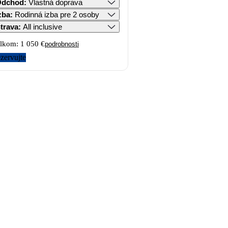
Odchod
:
Vlastná doprava
zba
:
Rodinná izba pre 2 osoby
trava
:
All inclusive
lkom:
1 050 €
podrobnosti
zervujte