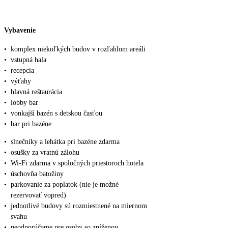
Vybavenie
•
komplex niekoľkých budov v rozľahlom areáli
•
vstupná hala
•
recepcia
•
výťahy
•
hlavná reštaurácia
•
lobby bar
•
vonkajší bazén s detskou časťou
•
bar pri bazéne
•
slnečníky a lehátka pri bazéne zdarma
•
osušky za vratnú zálohu
•
Wi-Fi zdarma v spoločných priestoroch hotela
•
úschovňa batožiny
•
parkovanie za poplatok (nie je možné
rezervovať vopred)
•
jednotlivé budovy sú rozmiestnené na miernom
svahu
•
neodporúčame pre osoby so zníženou