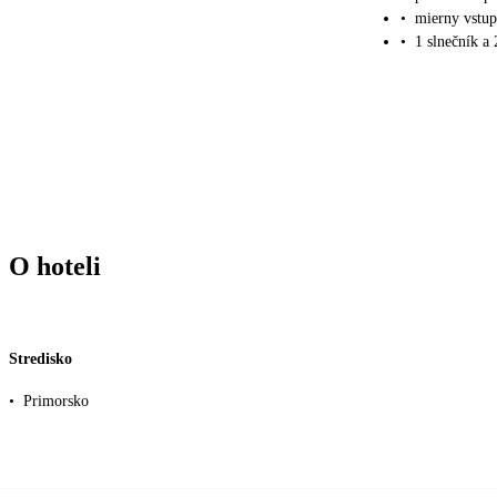
•
mierny vstu
•
1 slnečník a
O hoteli
Stredisko
•
Primorsko