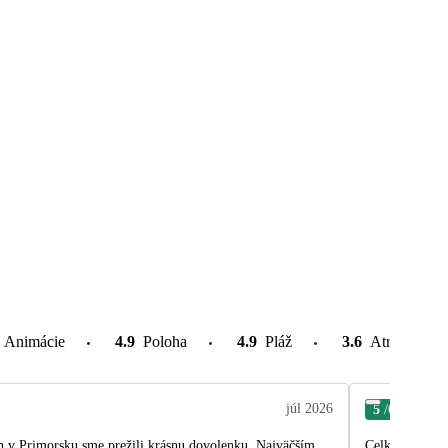
Animácie
4.9
Poloha
4.9
Pláž
3.6
Atrakcie v o
júl 2026
5
/6
Jan
h v Primorsku sme prežili krásnu dovolenku. Najväčším
Celková spokoj