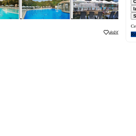
I
S
Ce
uložiť
Re