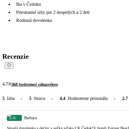
Iba v Čedoku
Priestranné izby pre 2 dospelých a 2 deti
Rodinná dovolenka
Recenzie
4.7
/6
368 hodnotení zákazníkov
5
Izba
5
Strava
4.4
Hodnotenie personálu
2.7
5
/6
Barbara
Skvelá dovolenka s deťmi a veľká vďaka CK Čedok!V hoteli Forrest Beac