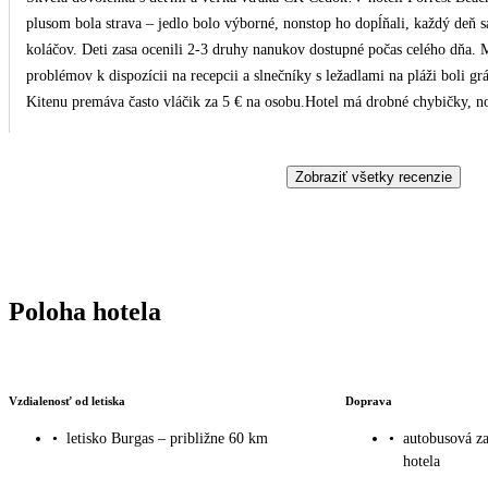
plusom bola strava – jedlo bolo výborné, nonstop ho dopĺňali, každý deň s
koláčov. Deti zasa ocenili 2-3 druhy nanukov dostupné počas celého dňa. M
problémov k dispozícii na recepcii a slnečníky s ležadlami na pláži boli gr
Kitenu premáva často vláčik za 5 € na osobu.Hotel má drobné chybičky, no p
rekonštrukciu (4* nezodpovedajú realite), upratovania kúpeľne a výmeny 
v bare by sa mohli viac usmievať. My sme však tieto detaily neriešili a p
Zobraziť všetky recenzie
negatívnym recenziám – na All Inclusive sa predsa chodí kvôli moru, baz
vnúčatá chcú ísť o rok znova aj s rodičmi.Obrovské plus patrí cestovnej k
nízkym cenám, no ten presne v deň nášho odletu skrachoval. Sme nesmier
už len s nimi, za nás dostávajú 5 z 5 hviezdičiek! Ďakujeme
Poloha hotela
Vzdialenosť od letiska
Doprava
•
letisko Burgas – približne 60 km
•
autobusová za
hotela