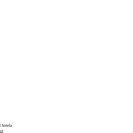
 hotela
áž