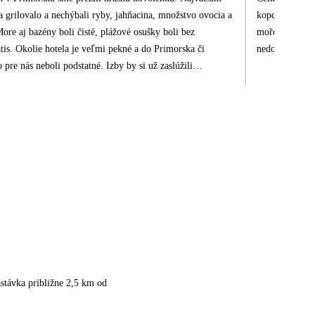
a grilovalo a nechýbali ryby, jahňacina, množstvo ovocia a
kopce. Hotelov
ore aj bazény boli čisté, plážové osušky boli bez
moře jemný pís
átis. Okolie hotela je veľmi pekné a do Primorska či
nedopalky od ci
re nás neboli podstatné. Izby by si už zaslúžili
uterákov sme sa dočkali až deň pred odchodom a barmani
režili sme to v úplnej pohode. Čudujem sa veľmi
énom a oddychu, a to bolo super. Najlepším dôkazom je, že
ancelárii Čedok. Pôvodne sme zvažovali Solvex kvôli
ne vďační, že sme dali dôveru Čedoku. Nabudúce letíme
stávka približne 2,5 km od