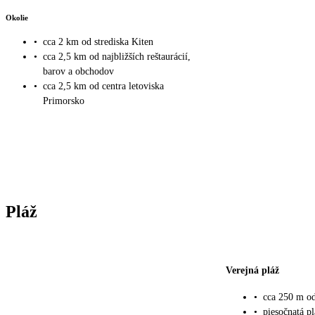
Okolie
•
cca 2 km od strediska Kiten
•
cca 2,5 km od najbližších reštaurácií,
barov a obchodov
•
cca 2,5 km od centra letoviska
Primorsko
Pláž
Verejná pláž
•
cca 250 m od
•
piesočnatá pl