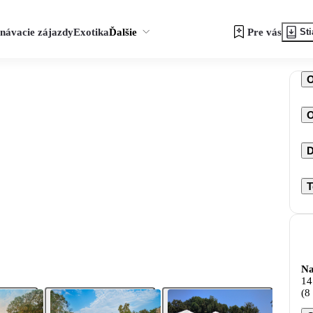
návacie zájazdy
Exotika
Ďalšie
Pre vás
Sti
O
D
T
Na
14
(8