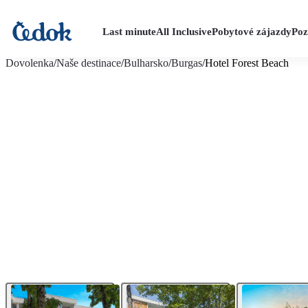
Last minute
All Inclusive
Pobytové zájazdy
Poz
viac fotografií (25)
Dovolenka
/
Naše destinace
/
Bulharsko
/
Burgas
/
Hotel Forest Beach