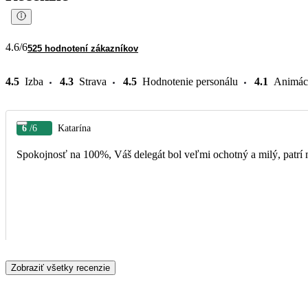
4.6
/6
525 hodnotení zákazníkov
4.5
Izba
4.3
Strava
4.5
Hodnotenie personálu
4.1
Animác
6
/6
Katarína
Spokojnosť na 100%, Váš delegát bol veľmi ochotný a milý, patr
Zobraziť všetky recenzie