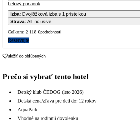
Letový poriadok
Izba
:
Dvojlôžková izba s 1 prístelkou
Strava
:
All inclusive
3
4
Celkom:
2 118 €
podrobnosti
10
11
Rezervujte
1 239
17
18
uložiť do obľúbených
909
24
25
Prečo si vybrať tento hotel
723
31
Detský klub ČEDOG (leto 2026)
Detská cena/zľava pre deti do: 12 rokov
AquaPark
Vhodné na rodinnú dovolenku