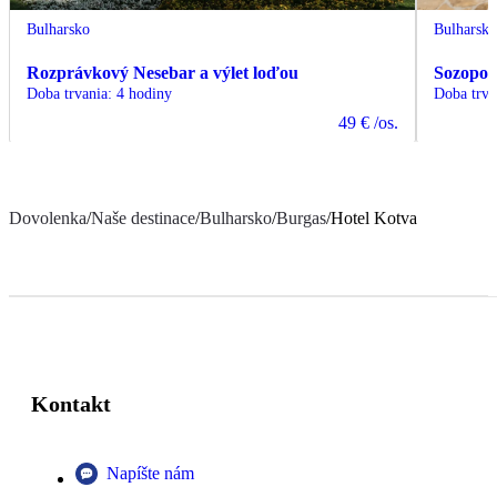
Bulharsko
Bulharsk
Rozprávkový Nesebar a výlet loďou
Sozopol
Doba trvania
:
4 hodiny
Doba trva
49 €
/os.
Dovolenka
/
Naše destinace
/
Bulharsko
/
Burgas
/
Hotel Kotva
Kontakt
Napíšte nám