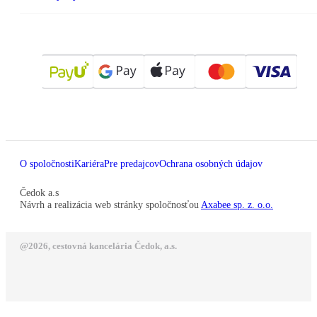
O spoločnosti
Kariéra
Pre predajcov
Ochrana osobných údajov
Čedok a.s
Návrh a realizácia web stránky spoločnosťou
Axabee sp. z. o.o.
@2026, cestovná kancelária Čedok, a.s.