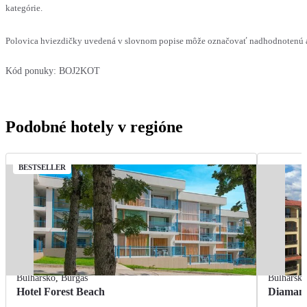
kategórie.
Polovica hviezdičky uvedená v slovnom popise môže označovať nadhodnotenú al
Kód ponuky:
BOJ2KOT
Podobné hotely v regióne
BESTSELLER
Bulharsko
,
Burgas
Bulharsk
Hotel Forest Beach
Diamant