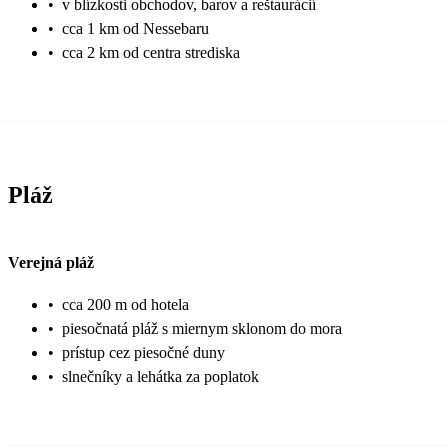
•
v blízkosti obchodov, barov a reštaurácií
•
cca 1 km od Nessebaru
•
cca 2 km od centra strediska
Pláž
Verejná pláž
•
cca 200 m od hotela
•
piesočnatá pláž s miernym sklonom do mora
•
prístup cez piesočné duny
•
slnečníky a lehátka za poplatok