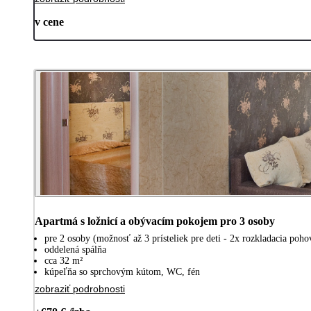
v cene
Apartmá s ložnicí a obývacím pokojem pro 3 osoby
pre 2 osoby (možnosť až 3 prísteliek pre deti - 2x rozkladacia poho
oddelená spálňa
cca 32 m²
kúpeľňa so sprchovým kútom, WC, fén
zobraziť podrobnosti