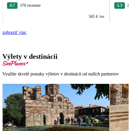
4.7
370 recenzie
5.3
26
345 €
/os.
zobraziť viac
Výlety v destinácii
Využite skvelé ponuky výletov v destinácii od našich partnerov