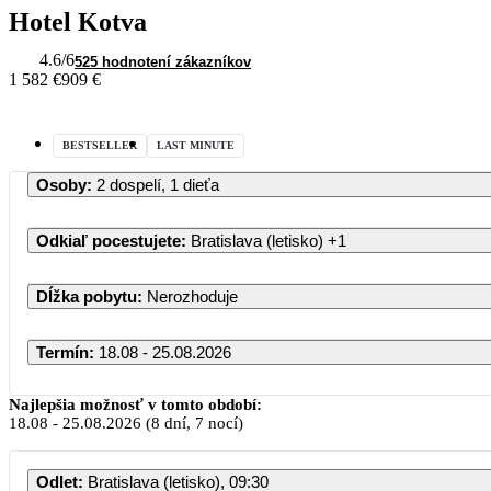
Hotel Kotva
4.6
/6
525 hodnotení zákazníkov
1 582 €
909 €
BESTSELLER
LAST MINUTE
Osoby
:
2 dospelí, 1 dieťa
Odkiaľ pocestujete
:
Bratislava (letisko)
+1
Dĺžka pobytu
:
Nerozhoduje
Termín
:
18.08 - 25.08.2026
Najlepšia možnosť v tomto období:
18.08
-
25.08.2026
(8 dní, 7 nocí)
PO
UT
Odlet
:
Bratislava (letisko), 09:30