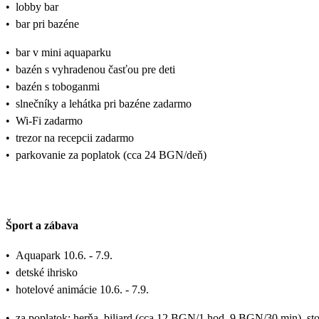
•
lobby bar
•
bar pri bazéne
•
bar v mini aquaparku
•
bazén s vyhradenou časťou pre deti
•
bazén s toboganmi
•
slnečníky a lehátka pri bazéne zadarmo
•
Wi-Fi zadarmo
•
trezor na recepcii zadarmo
•
parkovanie za poplatok (cca 24 BGN/deň)
Šport a zábava
•
Aquapark 10.6. - 7.9.
•
detské ihrisko
•
hotelové animácie 10.6. - 7.9.
•
za poplatok: herňa, biliard (cca 12 BGN/1 hod, 9 BGN/30 min), st