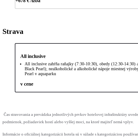
+678 € /izba
Strava
All inclusive
All inclusive zahŕňa raňajky (7:30-10:30), obedy (12:30-14:30) 
Black Pearl); nealkoholické a alkoholické nápoje miestnej výrob
Pearl v aquaparku
v cene
Čas stravovania a prevádzka jednotlivých prvkov hotelovej infraštruktúry uv
podmienok, požiadaviek hostí alebo vyššej moci, na ktoré majiteľ nemá vplyv.
Informácie o oficiálnej kategorizácii hotela sú v súlade s kategorizáciou používan