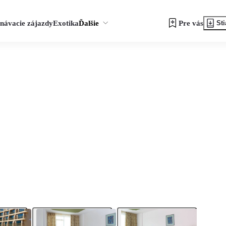
návacie zájazdy
Exotika
Ďalšie
Pre vás
Sti