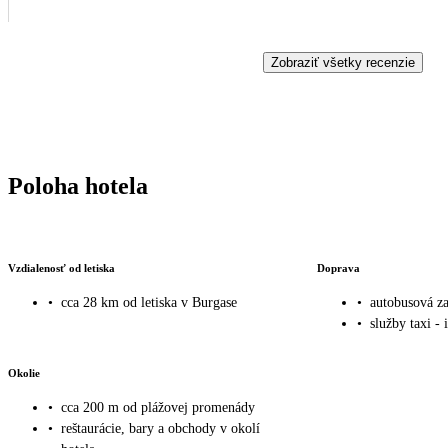
Zobraziť všetky recenzie
Poloha hotela
Vzdialenosť od letiska
Doprava
•
cca 28 km od letiska v Burgase
•
autobusová z
•
služby taxi - 
Okolie
•
cca 200 m od plážovej promenády
•
reštaurácie, bary a obchody v okolí