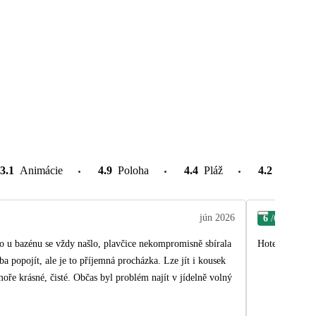
3.1
Animácie
4.9
Poloha
4.4
Pláž
4.2
Atrakcie
jún 2026
6
/6
Mar
o u bazénu se vždy našlo, plavčice nekompromisně sbírala
Hotel i Bulhar
eba popojít, ale je to příjemná procházka. Lze jít i kousek
oře krásné, čisté. Občas byl problém najít v jídelně volný