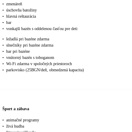
•
zmenáreň
•
úschovňa batožiny
•
hlavná reštaurácia
•
bar
•
vonkajší bazén s oddelenou časťou pre deti
•
ležadlá pri bazéne zdarma
•
slnečníky pri bazéne zdarma
•
bar pri bazéne
•
vnútorný bazén s toboganom
•
Wi-Fi zdarma v spoločných priestoroch
•
parkovisko (25BGN/deň, obmedzená kapacita)
Šport a zábava
•
animačné programy
•
živá hudba