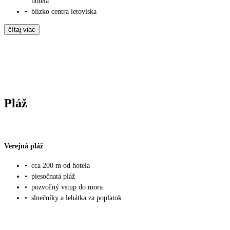
hotela
•
blízko centra letoviska
čítaj viac
Pláž
Verejná pláž
•
cca 200 m od hotela
•
piesočnatá pláž
•
pozvoľný vstup do mora
•
slnečníky a lehátka za poplatok