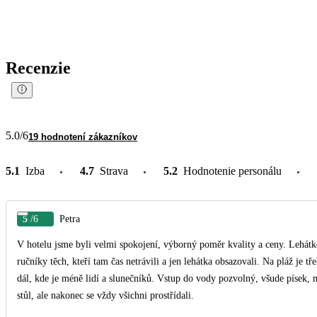
Recenzie
5.0
/6
19 hodnotení zákazníkov
5.1
Izba
4.7
Strava
5.2
Hodnotenie personálu
5
/6
Petra
V hotelu jsme byli velmi spokojení, výborný poměr kvality a ceny. Lehátk
ručníky těch, kteří tam čas netrávili a jen lehátka obsazovali. Na pláž je tř
dál, kde je méně lidí a slunečníků. Vstup do vody pozvolný, všude písek, m
stůl, ale nakonec se vždy všichni prostřídali.