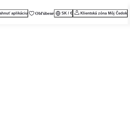
ahnuť aplikáciu
Obľúbené
SK / €
Klientská zóna Môj Čedok