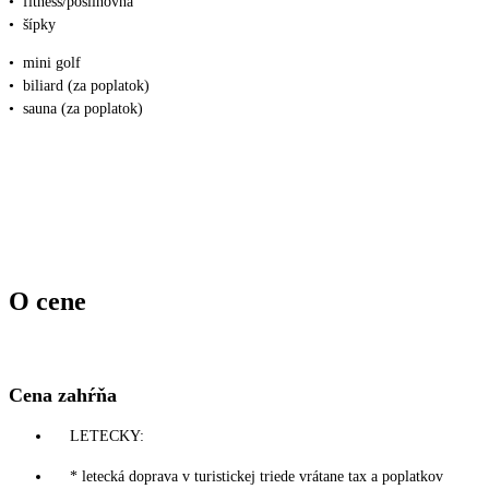
•
fitness/posilňovňa
•
šípky
•
mini golf
•
biliard (za poplatok)
•
sauna (za poplatok)
O cene
Cena zahŕňa
LETECKY:
* letecká doprava v turistickej triede vrátane tax a poplatkov