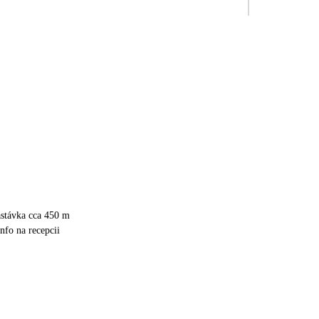
astávka cca 450 m
info na recepcii