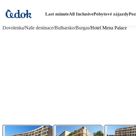
Last minute
All Inclusive
Pobytové zájazdy
Poz
viac fotografií (18)
Dovolenka
/
Naše destinace
/
Bulharsko
/
Burgas
/
Hotel Mena Palace