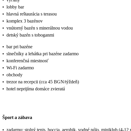
•
lobby bar
•
hlavná reštaurácia s terasou
•
komplex 3 bazénov
•
vnútorný bazén s minerálnou vodou
•
detský bazén s toboganmi
•
bar pri bazéne
•
slnečníky a lehátka pri bazéne zadarmo
•
konferenčná miestnosť
•
Wi-Fi zadarmo
•
obchody
•
trezor na recepcii (cca 45 BGN/týždeň)
•
hotel neprijíma domáce zvieratá
Šport a zábava
•
zadarmo: stolný tenis, boccia, aerobik, vodné pólo, miniklub (4-12 