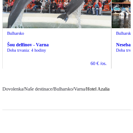
Bulharsko
Bulharsk
Šou delfínov - Varna
Nesebar 
Doba trvania
:
4 hodiny
Doba trva
60 €
/os.
Dovolenka
/
Naše destinace
/
Bulharsko
/
Varna
/
Hotel Azalia