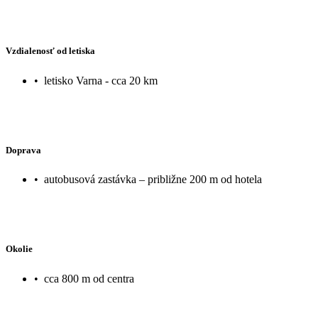
Vzdialenosť od letiska
•
letisko Varna - cca 20 km
Doprava
•
autobusová zastávka – približne 200 m od hotela
Okolie
•
cca 800 m od centra