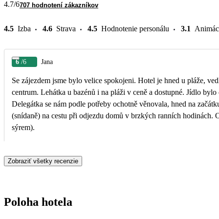
4.7
/6
707 hodnotení zákazníkov
4.5
Izba
4.6
Strava
4.5
Hodnotenie personálu
3.1
Animác
6
/6
Jana
Se zájezdem jsme bylo velice spokojeni. Hotel je hned u pláže, ved
centrum. Lehátka u bazénů i na pláži v ceně a dostupné. Jídlo byl
Delegátka se nám podle potřeby ochotně věnovala, hned na začátk
(snídaně) na cestu při odjezdu domů v brzkých ranních hodinách. 
sýrem).
Zobraziť všetky recenzie
Poloha hotela