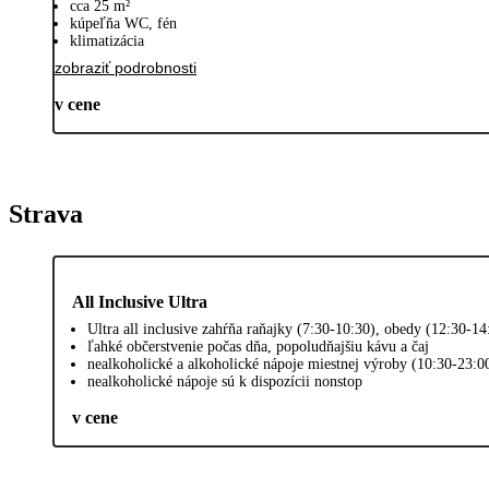
cca 25 m²
kúpeľňa WC, fén
klimatizácia
zobraziť podrobnosti
v cene
Strava
All Inclusive Ultra
Ultra all inclusive zahŕňa raňajky (7:30-10:30), obedy (12:30-1
ľahké občerstvenie počas dňa, popoludňajšiu kávu a čaj
nealkoholické a alkoholické nápoje miestnej výroby (10:30-23:0
nealkoholické nápoje sú k dispozícii nonstop
v cene