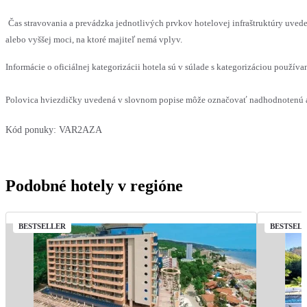
Čas stravovania a prevádzka jednotlivých prvkov hotelovej infraštruktúry uv
alebo vyššej moci, na ktoré majiteľ nemá vplyv.
Informácie o oficiálnej kategorizácii hotela sú v súlade s kategorizáciou používan
Polovica hviezdičky uvedená v slovnom popise môže označovať nadhodnotenú al
Kód ponuky:
VAR2AZA
Podobné hotely v regióne
BESTSELLER
BESTSEL