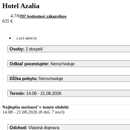
Hotel Azalia
4.7
/6
707 hodnotení zákazníkov
635 €
LAST MINUTE
Osoby
:
2 dospelí
Odkiaľ pocestujete
:
Nerozhoduje
Dĺžka pobytu
:
Nerozhoduje
Termín
:
14.08 - 21.08.2026
Najlepšia možnosť v tomto období:
14.08
-
21.08.2026
(8 dní, 7 nocí)
Odchod
:
Vlastná doprava