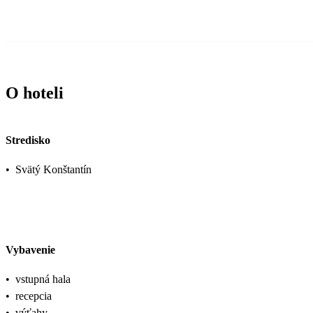
O hoteli
Stredisko
•
Svätý Konštantín
Vybavenie
•
vstupná hala
•
recepcia
•
výťahy