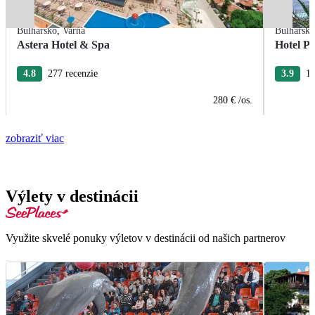
Bulharsko
,
Varna
Bulharsk
Astera Hotel & Spa
Hotel Pe
4.8
277 recenzie
3.9
19
280 €
/os.
zobraziť viac
Výlety v destinácii
Využite skvelé ponuky výletov v destinácii od našich partnerov