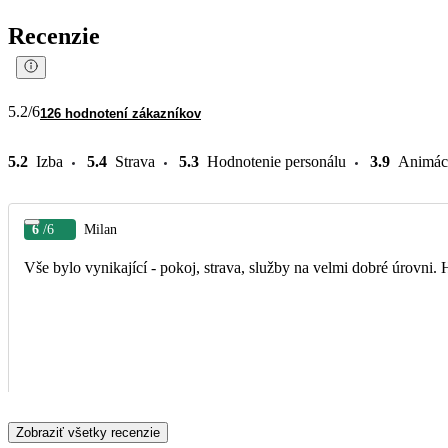
Recenzie
5.2
/6
126 hodnotení zákazníkov
5.2
Izba
5.4
Strava
5.3
Hodnotenie personálu
3.9
Animác
6
/6
Milan
Vše bylo vynikající - pokoj, strava, služby na velmi dobré úrovni.
Zobraziť všetky recenzie