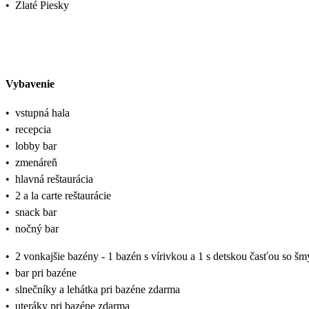
•
Zlaté Piesky
Vybavenie
•
vstupná hala
•
recepcia
•
lobby bar
•
zmenáreň
•
hlavná reštaurácia
•
2 a la carte reštaurácie
•
snack bar
•
nočný bar
•
2 vonkajšie bazény - 1 bazén s vírivkou a 1 s detskou časťou so šm
•
bar pri bazéne
•
slnečníky a lehátka pri bazéne zdarma
•
uteráky pri bazéne zdarma