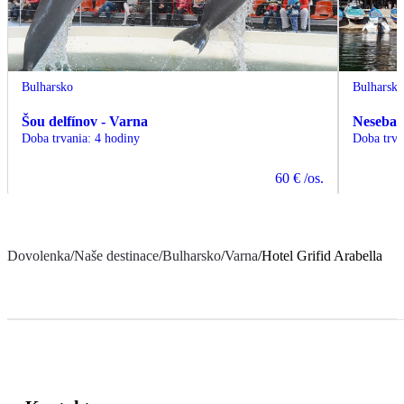
Bulharsko
Bulharsk
Šou delfínov - Varna
Nesebar 
Doba trvania
:
4 hodiny
Doba trva
60 €
/os.
Dovolenka
/
Naše destinace
/
Bulharsko
/
Varna
/
Hotel Grifid Arabella