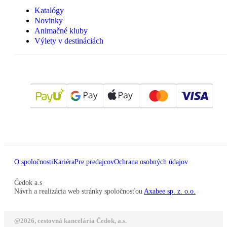
Katalógy
Novinky
Animačné kluby
Výlety v destináciách
O spoločnosti
Kariéra
Pre predajcov
Ochrana osobných údajov
Čedok a.s
Návrh a realizácia web stránky spoločnosťou
Axabee sp. z. o.o.
@2026, cestovná kancelária Čedok, a.s.