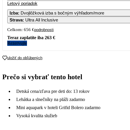
Letový poriadok
Izba
:
Dvojlôžková izba s bočným výhľadom/more
Strava
:
Ultra All Inclusive
Celkom:
656 €
podrobnosti
Teraz zaplatíte iba
263 €
Rezervujte
uložiť do obľúbených
Prečo si vybrať tento hotel
Detská cena/zľava pre deti do: 13 rokov
Lehátka a slnečníky na pláži zadarmo
Mini aquapark v hoteli Grifid Bolero zadarmo
Vysoká kvalita služieb