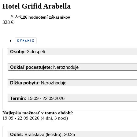
Hotel Grifid Arabella
5.2
/6
126 hodnotení zákazníkov
328 €
Osoby
:
2 dospelí
Odkiaľ pocestujete
:
Nerozhoduje
Dĺžka pobytu
:
Nerozhoduje
Termín
:
19.09 - 22.09.2026
Najlepšia možnosť v tomto období:
19.09
-
22.09.2026
(4 dni, 3 noci)
Odlet
:
Bratislava (letisko), 20:25