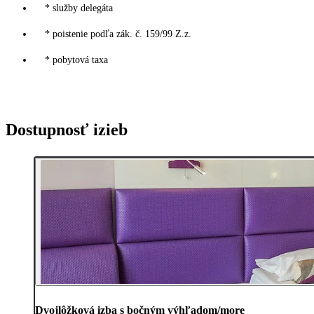
* služby delegáta
* poistenie podľa zák. č. 159/99 Z.z.
* pobytová taxa
Dostupnosť izieb
Dvojlôžková izba s bočným výhľadom/more