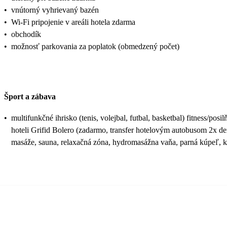
•
vnútorný vyhrievaný bazén
•
Wi-Fi pripojenie v areáli hotela zdarma
•
obchodík
•
možnosť parkovania za poplatok (obmedzený počet)
Šport a zábava
•
multifunkčné ihrisko (tenis, volejbal, futbal, basketbal) fitness/p
hoteli Grifid Bolero (zadarmo, transfer hotelovým autobusom 2x den
masáže, sauna, relaxačná zóna, hydromasážna vaňa, parná kúpeľ, k