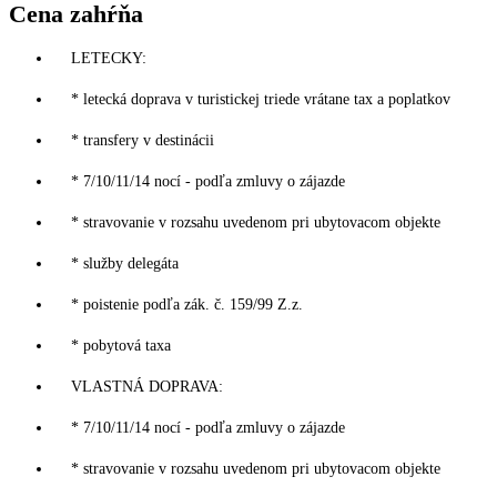
Cena zahŕňa
LETECKY:
* letecká doprava v turistickej triede vrátane tax a poplatkov
* transfery v destinácii
* 7/10/11/14 nocí - podľa zmluvy o zájazde
* stravovanie v rozsahu uvedenom pri ubytovacom objekte
* služby delegáta
* poistenie podľa zák. č. 159/99 Z.z.
* pobytová taxa
VLASTNÁ DOPRAVA:
* 7/10/11/14 nocí - podľa zmluvy o zájazde
* stravovanie v rozsahu uvedenom pri ubytovacom objekte