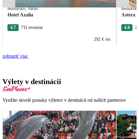
Bulharsko
,
Varna
Bulharsk
Hotel Azalia
Astera 
4.7
711 recenzie
4.8
27
292 €
/os.
zobraziť viac
Výlety v destinácii
Využite skvelé ponuky výletov v destinácii od našich partnerov