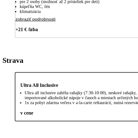
pre 2 osoby (možnosť až 2 prísteliek pre deti)
kúpeľňa WC, fén
klimatizácia
zobraziť podrobnosti
+21 € /izba
Strava
Ultra All Inclusive
Ultra all inclusive zahŕňa raňajky (7:30-10:00), neskoré raňajk
importované alkoholické nápoje v časoch a miestach určených h
1x za pobyt zdarma večera v a-la-carte reštaurácii, nutná rezervá
v cene