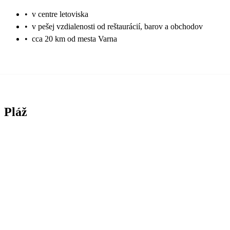
•
v centre letoviska
•
v pešej vzdialenosti od reštaurácií, barov a obchodov
•
cca 20 km od mesta Varna
Pláž