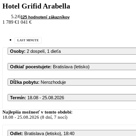
Hotel Grifid Arabella
5.2
/6
125 hodnotení zákazníkov
1 789 €
1 041 €
LAST MINUTE
Osoby
:
2 dospelí, 1 dieťa
Odkiaľ pocestujete
:
Bratislava (letisko)
Dĺžka pobytu
:
Nerozhoduje
Termín
:
18.08 - 25.08.2026
Najlepšia možnosť v tomto období:
18.08
-
25.08.2026
(8 dní, 7 nocí)
Odlet
:
Bratislava (letisko), 18:40