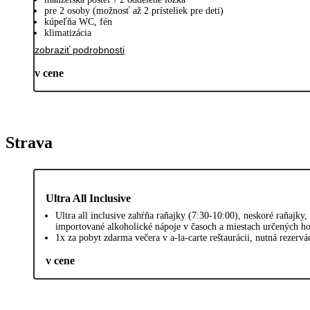
pre 2 osoby (možnosť až 2 prísteliek pre deti)
kúpeľňa WC, fén
klimatizácia
zobraziť podrobnosti
v cene
Strava
Ultra All Inclusive
Ultra all inclusive zahŕňa raňajky (7:30-10:00), neskoré raňajk
importované alkoholické nápoje v časoch a miestach určených h
1x za pobyt zdarma večera v a-la-carte reštaurácii, nutná rezervá
v cene