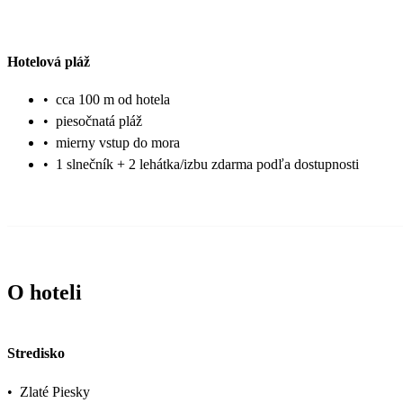
Hotelová pláž
•
cca 100 m od hotela
•
piesočnatá pláž
•
mierny vstup do mora
•
1 slnečník + 2 lehátka/izbu zdarma podľa dostupnosti
O hoteli
Stredisko
•
Zlaté Piesky