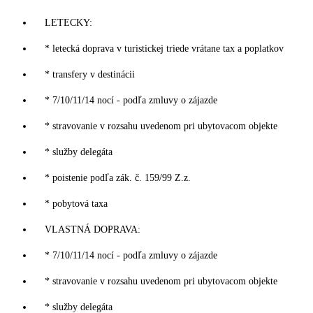
LETECKY:
* letecká doprava v turistickej triede vrátane tax a poplatkov
* transfery v destinácii
* 7/10/11/14 nocí - podľa zmluvy o zájazde
* stravovanie v rozsahu uvedenom pri ubytovacom objekte
* služby delegáta
* poistenie podľa zák. č. 159/99 Z.z.
* pobytová taxa
VLASTNÁ DOPRAVA:
* 7/10/11/14 nocí - podľa zmluvy o zájazde
* stravovanie v rozsahu uvedenom pri ubytovacom objekte
* služby delegáta