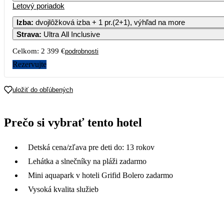
Letový poriadok
Izba
:
dvojlôžková izba + 1 pr.(2+1), výhľad na more
Strava
:
Ultra All Inclusive
Celkom:
2 399 €
podrobnosti
Rezervujte
uložiť do obľúbených
Prečo si vybrať tento hotel
Detská cena/zľava pre deti do: 13 rokov
Lehátka a slnečníky na pláži zadarmo
Mini aquapark v hoteli Grifid Bolero zadarmo
Vysoká kvalita služieb