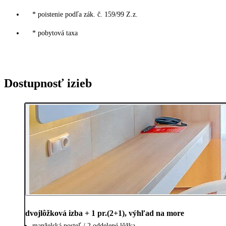
* poistenie podľa zák. č. 159/99 Z.z.
* pobytová taxa
Dostupnosť izieb
dvojlôžková izba + 1 pr.(2+1), výhľad na more
manželská posteľ / 2 oddelené lôžka