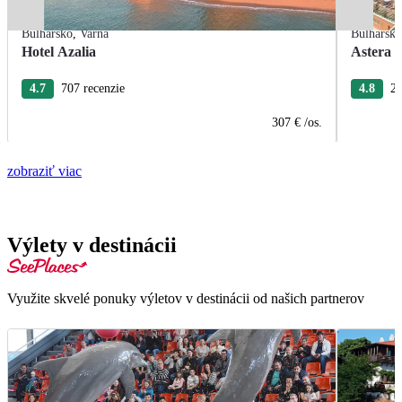
Bulharsko
,
Varna
Bulharsk
Hotel Azalia
Astera 
4.7
707 recenzie
4.8
27
307 €
/os.
zobraziť viac
Výlety v destinácii
Využite skvelé ponuky výletov v destinácii od našich partnerov