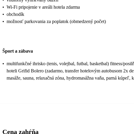
•
Wi-Fi pripojenie v areáli hotela zdarma
•
obchodík
•
možnosť parkovania za poplatok (obmedzený počet)
Šport a zábava
•
multifunkčné ihrisko (tenis, volejbal, futbal, basketbal) fitness/p
hoteli Grifid Bolero (zadarmo, transfer hotelovým autobusom 2x den
masáže, sauna, relaxačná zóna, hydromasážna vaňa, parná kúpeľ, k
Cena zahŕňa