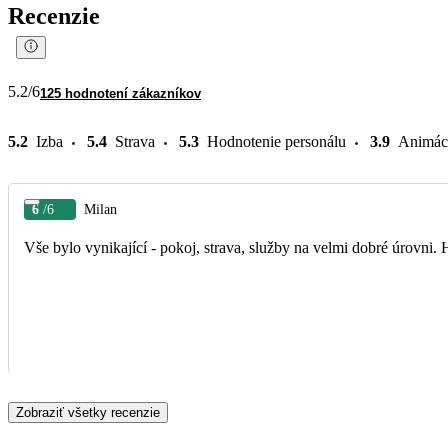
Recenzie
5.2
/6
125 hodnotení zákazníkov
5.2
Izba
5.4
Strava
5.3
Hodnotenie personálu
3.9
Animác
6
/6
Milan
Vše bylo vynikající - pokoj, strava, služby na velmi dobré úrovni.
Zobraziť všetky recenzie