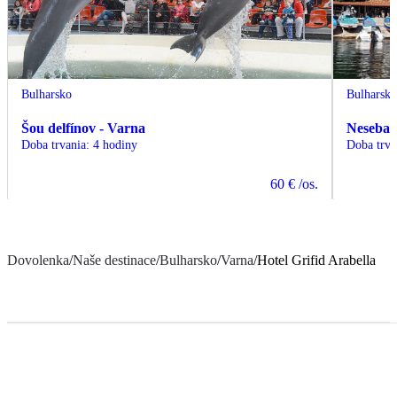
Bulharsko
Bulharsk
Šou delfínov - Varna
Nesebar 
Doba trvania
:
4 hodiny
Doba trva
60 €
/os.
Dovolenka
/
Naše destinace
/
Bulharsko
/
Varna
/
Hotel Grifid Arabella