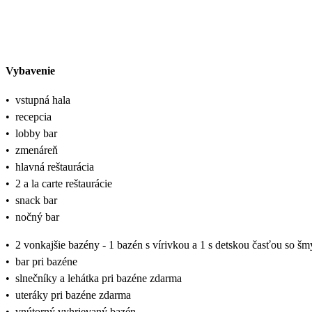
Vybavenie
•
vstupná hala
•
recepcia
•
lobby bar
•
zmenáreň
•
hlavná reštaurácia
•
2 a la carte reštaurácie
•
snack bar
•
nočný bar
•
2 vonkajšie bazény - 1 bazén s vírivkou a 1 s detskou časťou so šm
•
bar pri bazéne
•
slnečníky a lehátka pri bazéne zdarma
•
uteráky pri bazéne zdarma
•
vnútorný vyhrievaný bazén