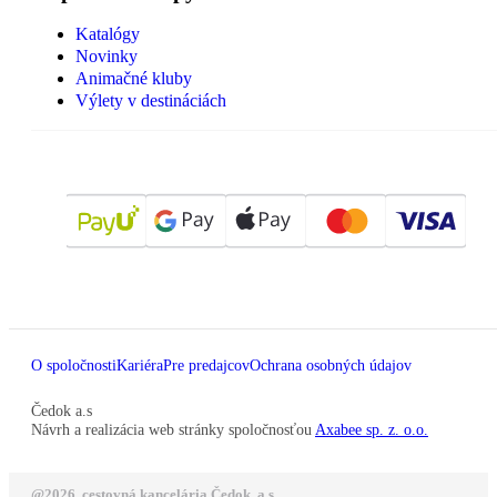
Katalógy
Novinky
Animačné kluby
Výlety v destináciách
O spoločnosti
Kariéra
Pre predajcov
Ochrana osobných údajov
Čedok a.s
Návrh a realizácia web stránky spoločnosťou
Axabee sp. z. o.o.
@2026, cestovná kancelária Čedok, a.s.