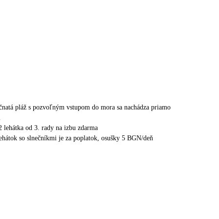
čnatá pláž s pozvoľným vstupom do mora sa nachádza priamo
m
 2 lehátka od 3. rady na izbu zdarma
 lehátok so slnečníkmi je za poplatok, osušky 5 BGN/deň