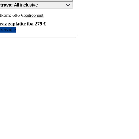
trava
:
All inclusive
lkom:
696 €
podrobnosti
raz zaplatíte iba
279 €
zervujte