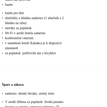
•
bazén
•
bazén pre deti
•
slnečníky a lehátka zadarmo (1 slnečník a 2
lehátka na izbu)
•
uteráky za poplatok
•
Wi-Fi v areáli hotela zadarmo
•
konferenčné centrum
•
v susednom hoteli Kaliakra je k dispozícii
zmenáreň
•
za poplatok: požičovňa áut a bicyklov
Šport a zábava
•
zadarmo: detské ihrisko, stolný tenis
•
V areáli Albena za poplatok: široká ponuka
športov v rezorte, tenisové centrum s 25