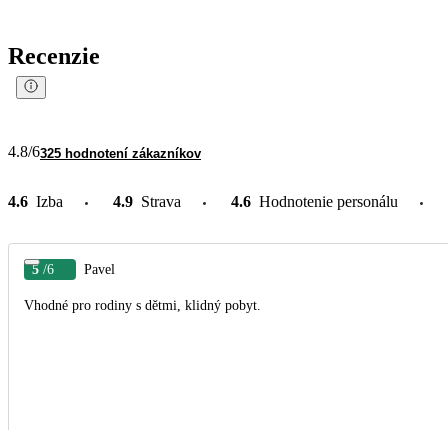
Recenzie
4.8
/6
325 hodnotení zákazníkov
4.6
Izba
4.9
Strava
4.6
Hodnotenie personálu
5
/6
Pavel
Vhodné pro rodiny s dětmi, klidný pobyt.