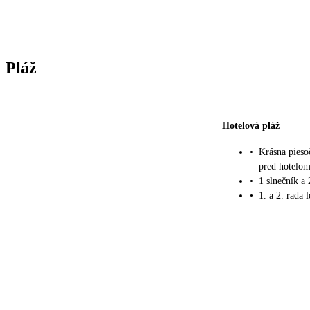
Pláž
Hotelová pláž
•
Krásna pieso
pred hotelo
•
1 slnečník a
•
1. a 2. rada