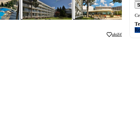
S
Ce
Te
Re
uložiť