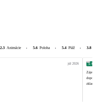
2.3
Animácie
5.6
Poloha
5.4
Pláž
3.8
Atrakcie
júl 2026
5
/6
Jan
Zájezd byl supe
dopolední snac
zklamáním.