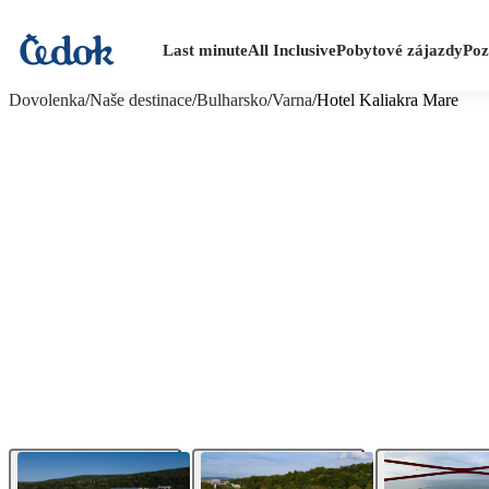
Last minute
All Inclusive
Pobytové zájazdy
Poz
viac fotografií (21)
Dovolenka
/
Naše destinace
/
Bulharsko
/
Varna
/
Hotel Kaliakra Mare