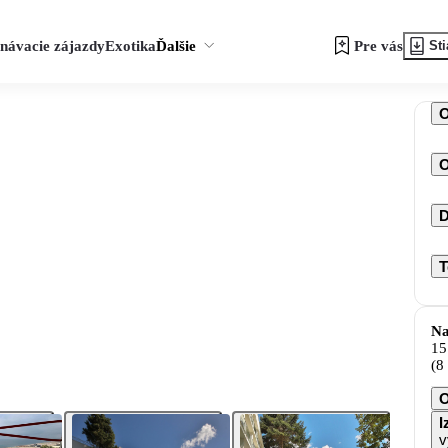
návacie zájazdy
Exotika
Ďalšie
Pre vás
Sti
O
D
T
Na
15
(8
I
v