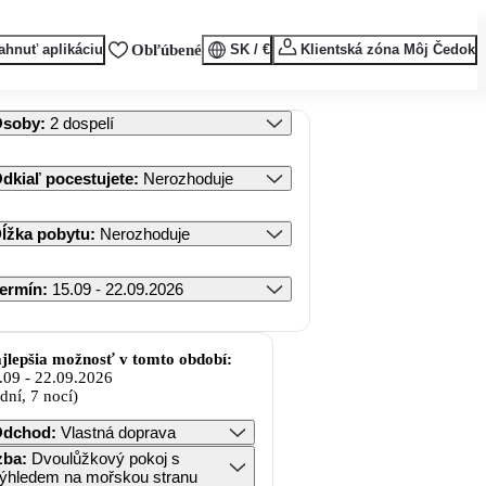
ahnuť aplikáciu
Obľúbené
SK / €
Klientská zóna Môj Čedok
Osoby
:
2 dospelí
dkiaľ pocestujete
:
Nerozhoduje
ĺžka pobytu
:
Nerozhoduje
ermín
:
15.09 - 22.09.2026
jlepšia možnosť v tomto období:
.09
-
22.09.2026
 dní, 7 nocí)
Odchod
:
Vlastná doprava
zba
:
Dvoulůžkový pokoj s
ýhledem na mořskou stranu