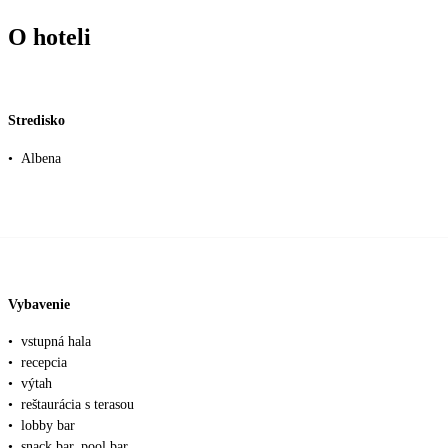
O hoteli
Stredisko
•
Albena
Vybavenie
•
vstupná hala
•
recepcia
•
výtah
•
reštaurácia s terasou
•
lobby bar
•
snack bar, pool bar