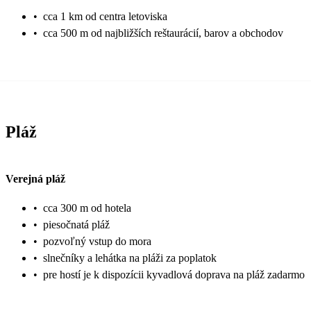
•
cca 1 km od centra letoviska
•
cca 500 m od najbližších reštaurácií, barov a obchodov
Pláž
Verejná pláž
•
cca 300 m od hotela
•
piesočnatá pláž
•
pozvoľný vstup do mora
•
slnečníky a lehátka na pláži za poplatok
•
pre hostí je k dispozícii kyvadlová doprava na pláž zadarmo