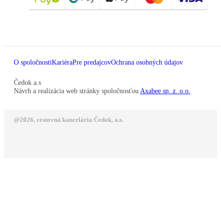
O spoločnosti
Kariéra
Pre predajcov
Ochrana osobných údajov
Čedok a.s
Návrh a realizácia web stránky spoločnosťou
Axabee sp. z. o.o.
@2026, cestovná kancelária Čedok, a.s.