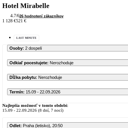
Hotel Mirabelle
4.7
/6
26 hodnotení zákazníkov
1 128 €
521 €
LAST MINUTE
Osoby
:
2 dospelí
Odkiaľ pocestujete
:
Nerozhoduje
Dĺžka pobytu
:
Nerozhoduje
Termín
:
15.09 - 22.09.2026
Najlepšia možnosť v tomto období:
15.09
-
22.09.2026
(8 dní, 7 nocí)
Odlet
:
Praha (letisko), 20:50