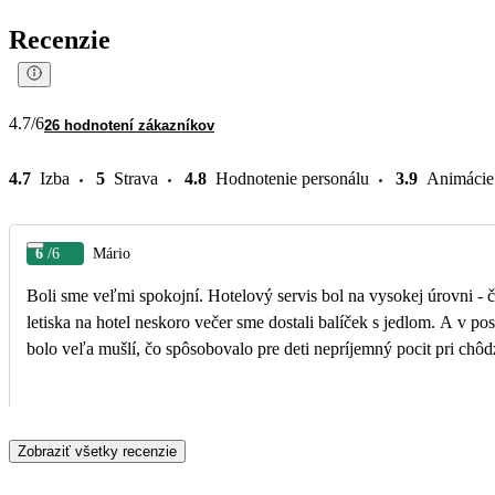
Recenzie
4.7
/6
26 hodnotení zákazníkov
4.7
Izba
5
Strava
4.8
Hodnotenie personálu
3.9
Animácie
6
/6
Mário
Boli sme veľmi spokojní. Hotelový servis bol na vysokej úrovni - 
letiska na hotel neskoro večer sme dostali balíček s jedlom. A v po
bolo veľa mušlí, čo spôsobovalo pre deti nepríjemný pocit pri chô
Zobraziť všetky recenzie