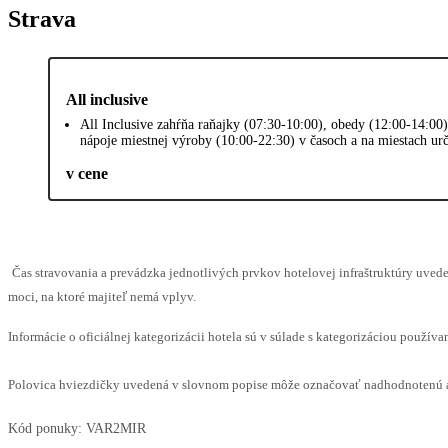
Strava
All inclusive
All Inclusive zahŕňa raňajky (07:30-10:00), obedy (12:00-14:00)
nápoje miestnej výroby (10:00-22:30) v časoch a na miestach ur
v cene
Čas stravovania a prevádzka jednotlivých prvkov hotelovej infraštruktúry uv
moci, na ktoré majiteľ nemá vplyv.
Informácie o oficiálnej kategorizácii hotela sú v súlade s kategorizáciou používan
Polovica hviezdičky uvedená v slovnom popise môže označovať nadhodnotenú al
Kód ponuky:
VAR2MIR