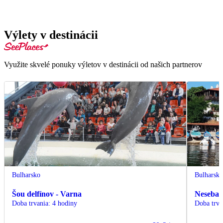
Výlety v destinácii
Využite skvelé ponuky výletov v destinácii od našich partnerov
Bulharsko
Bulharsk
Šou delfínov - Varna
Nesebar 
Doba trvania
:
4 hodiny
Doba trva