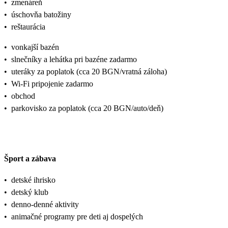
•
zmenáreň
•
úschovňa batožiny
•
reštaurácia
•
vonkajší bazén
•
slnečníky a lehátka pri bazéne zadarmo
•
uteráky za poplatok (cca 20 BGN/vratná záloha)
•
Wi-Fi pripojenie zadarmo
•
obchod
•
parkovisko za poplatok (cca 20 BGN/auto/deň)
Šport a zábava
•
detské ihrisko
•
detský klub
•
denno-denné aktivity
•
animačné programy pre deti aj dospelých