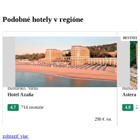
Podobné hotely v regióne
BESTSEL
Bulharsko
,
Varna
Bulharsk
Hotel Azalia
Astera 
4.7
714 recenzie
4.8
28
290 €
/os.
zobraziť viac