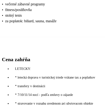
•
večerné zábavné programy
•
fitness/posilňovňa
•
stolný tenis
•
za poplatok: biliard, sauna, masáže
Cena zahŕňa
LETECKY:
* letecká doprava v turistickej triede vrátane tax a poplatkov
* transfery v destinácii
* 7/10/11/14 nocí - podľa zmluvy o zájazde
* stravovanie v rozsahu uvedenom pri ubytovacom objekte