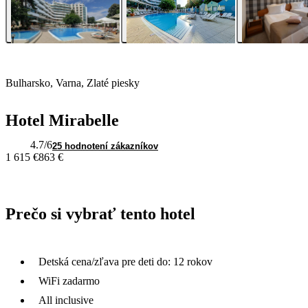
Bulharsko, Varna, Zlaté piesky
Hotel Mirabelle
4.7
/6
25 hodnotení zákazníkov
1 615 €
863 €
Prečo si vybrať tento hotel
Detská cena/zľava pre deti do: 12 rokov
WiFi zadarmo
All inclusive