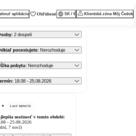
ahnuť aplikáciu
Obľúbené
SK / €
Klientská zóna Môj Čedok
Osoby
:
2 dospelí
dkiaľ pocestujete
:
Nerozhoduje
ĺžka pobytu
:
Nerozhoduje
ermín
:
18.08 - 25.08.2026
LAST MINUTE
jlepšia možnosť v tomto období:
.08
-
25.08.2026
 dní, 7 nocí)