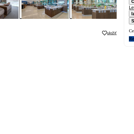
O
Le
I
S
Ce
uložiť
Re