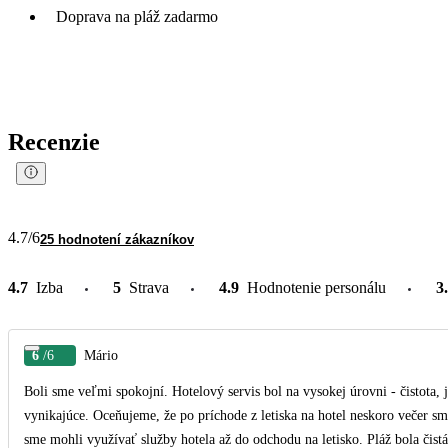
Doprava na pláž zadarmo
Recenzie
4.7
/6
25 hodnotení zákazníkov
4.7
Izba
5
Strava
4.9
Hodnotenie personálu
3
6
/6
Mário
Boli sme veľmi spokojní. Hotelový servis bol na vysokej úrovni - čistota,
vynikajúce. Oceňujeme, že po príchode z letiska na hotel neskoro večer sm
sme mohli využívať služby hotela až do odchodu na letisko. Pláž bola čistá