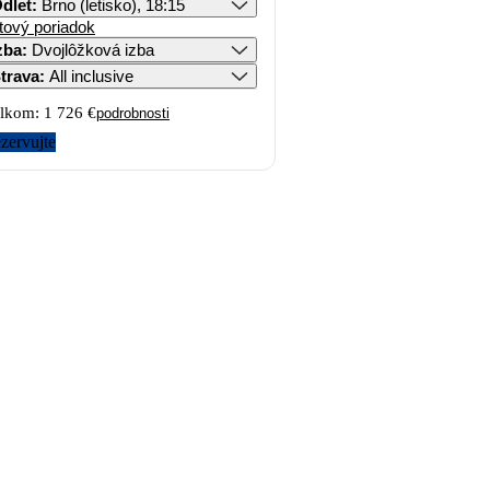
dlet
:
Brno (letisko), 18:15
tový poriadok
zba
:
Dvojlôžková izba
trava
:
All inclusive
lkom:
1 726 €
podrobnosti
zervujte