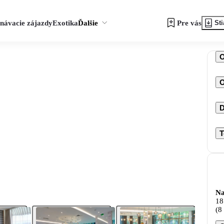
návacie zájazdy
Exotika
Ďalšie
Pre vás
Sti
O
D
T
Na
18
(8