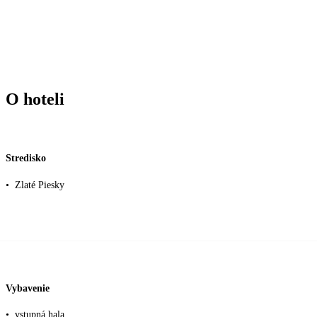
O hoteli
Stredisko
•
Zlaté Piesky
Vybavenie
•
vstupná hala