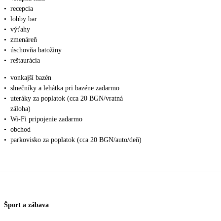
•
recepcia
•
lobby bar
•
výťahy
•
zmenáreň
•
úschovňa batožiny
•
reštaurácia
•
vonkajší bazén
•
slnečníky a lehátka pri bazéne zadarmo
•
uteráky za poplatok (cca 20 BGN/vratná
záloha)
•
Wi-Fi pripojenie zadarmo
•
obchod
•
parkovisko za poplatok (cca 20 BGN/auto/deň)
Šport a zábava