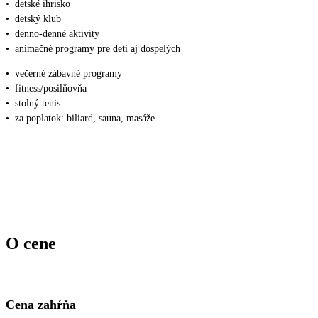
•
detské ihrisko
•
detský klub
•
denno-denné aktivity
•
animačné programy pre deti aj dospelých
•
večerné zábavné programy
•
fitness/posilňovňa
•
stolný tenis
•
za poplatok: biliard, sauna, masáže
O cene
Cena zahŕňa