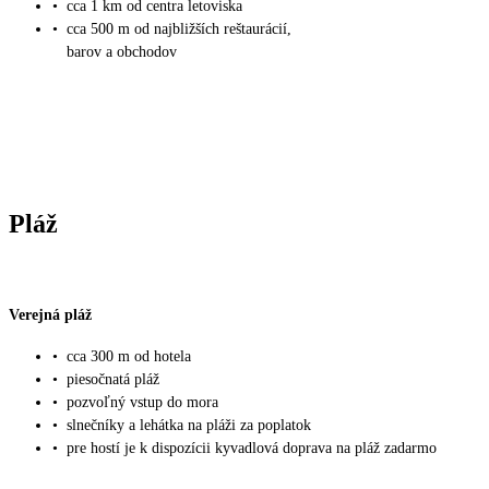
•
cca 1 km od centra letoviska
•
cca 500 m od najbližších reštaurácií,
barov a obchodov
Pláž
Verejná pláž
•
cca 300 m od hotela
•
piesočnatá pláž
•
pozvoľný vstup do mora
•
slnečníky a lehátka na pláži za poplatok
•
pre hostí je k dispozícii kyvadlová doprava na pláž zadarmo