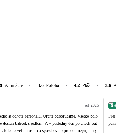
.9
Animácie
3.6
Poloha
4.2
Pláž
3.6
Atrakcie v
júl 2026
6
/6
Žan
 jedlo aj ochota personálu. Určite odporúčame. Všetko bolo
Přes žádné oče
e dostali balíček s jedlom. A v posledný deň po check-out
pěkný hotel, p
, ale bolo veľa mušlí, čo spôsobovalo pre deti nepríjemný