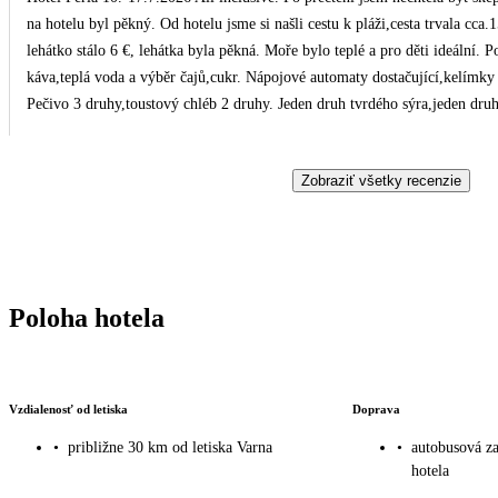
na hotelu byl pěkný. Od hotelu jsme si našli cestu k pláži,cesta trvala cca
lehátko stálo 6 €, lehátka byla pěkná. Moře bylo teplé a pro děti ideální.
káva,teplá voda a výběr čajů,cukr. Nápojové automaty dostačující,kelímky p
Pečivo 3 druhy,toustový chléb 2 druhy. Jeden druh tvrdého sýra,jeden druh
řepa,2 druhy jogurtu přírodní a ovocný, který byl hodně ředěný, kompoto
lupínky,vločky,kuličky ,,čokoládové,, pro děti,rozinky,fíky. V konvici byl
Zobraziť všetky recenzie
teplé mléko v konvici na snídani. Ovoce jeden druh. Co bylo dobré , byl 
na snídani,oběd,večeři,střídalo se - meruňky,broskve,banán,meloun,hrušky,
Rýže,hranolky,špagety.Maso 2 druhy - hovezi v omáčce nebo na způsob kar
maso v omáčce nebo opečené. Večeře to samé akorát v jiné podobě než na ob
teplé jídlo.To se říkalo i delegátce. Sladké - dortíčky,bylo k obědu a veče
Poloha hotela
zmrzlina !!! Palačinka byla jednou a byla snad jen pomazaná ředěným kaka
velký,postel letiště - nic moc,stálo by za výměnu ,to by člověk nechtěl mí
dojmem. Koupelna - voda teplá.Ale neskutečna špína v rozích,zavírání va
známým nedoporučila.
Vzdialenosť od letiska
Doprava
•
približne 30 km od letiska Varna
•
autobusová za
hotela