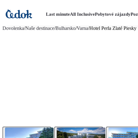
Last minute
All Inclusive
Pobytové zájazdy
Poz
viac fotografií (17)
Dovolenka
/
Naše destinace
/
Bulharsko
/
Varna
/
Hotel Perla Zlaté Piesky