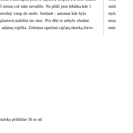
.15 minut,což nám nevadilo. Na pláži jsou lehátka,kde 1
snídani k párk
 Pozvolný vstup do moře. Snídaně - automat kde byla
stylu mletého.
lastové,stabilita nic moc. Pro děti to nebylo vhodné.
nezaplavou z d
 salámu,vajíčka. Zelenina opečená rajčata,okurka,červená
nemůžu stěžova
vane ovoce jahody,broskve,kukuřičné
o studené mléko a nedalo se ohřát,pro děti by bylo lepší
výběr sladkého lineckého pečiva. Ovoce - pouze jeden druh
jablka. Oběd - polévka teplá,každý den jiná.
banátku,brokolice nebo květák- dušené,fazole,kuřecí
ěd - to se střídalo. A hlavně- vše bylo studené!!! Žádné
ři - pořád stejné. Moc se nedoplňovalo. Pro děti žádná
em,bez chuti. Celkově jídlo velké zklamání. Pokoj - byl
t ani na chatě. Přistýlka to samé… nepůsobilo to dobrým
ny - špinavé…černá plíseň. Osobně bych tento hotel svým
stávka približne 50 m od