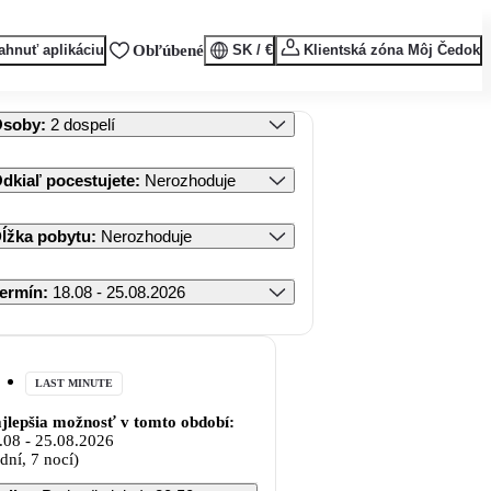
ahnuť aplikáciu
Obľúbené
SK / €
Klientská zóna Môj Čedok
Osoby
:
2 dospelí
dkiaľ pocestujete
:
Nerozhoduje
ĺžka pobytu
:
Nerozhoduje
ermín
:
18.08 - 25.08.2026
LAST MINUTE
jlepšia možnosť v tomto období:
.08
-
25.08.2026
 dní, 7 nocí)