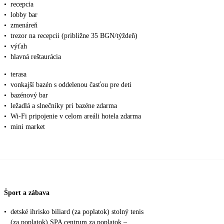
•
recepcia
•
lobby bar
•
zmenáreň
•
trezor na recepcii (približne 35 BGN/týždeň)
•
výťah
•
hlavná reštaurácia
•
terasa
•
vonkajší bazén s oddelenou časťou pre deti
•
bazénový bar
•
ležadlá a slnečníky pri bazéne zdarma
•
Wi-Fi pripojenie v celom areáli hotela zdarma
•
mini market
Šport a zábava
•
detské ihrisko biliard (za poplatok) stolný tenis
(za poplatok) SPA centrum za poplatok –