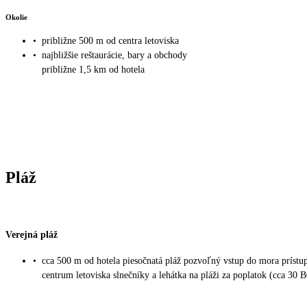
Okolie
•
približne 500 m od centra letoviska
•
najbližšie reštaurácie, bary a obchody
približne 1,5 km od hotela
Pláž
Verejná pláž
•
cca 500 m od hotela piesočnatá pláž pozvoľný vstup do mora prístu
centrum letoviska slnečníky a lehátka na pláži za poplatok (cca 30 