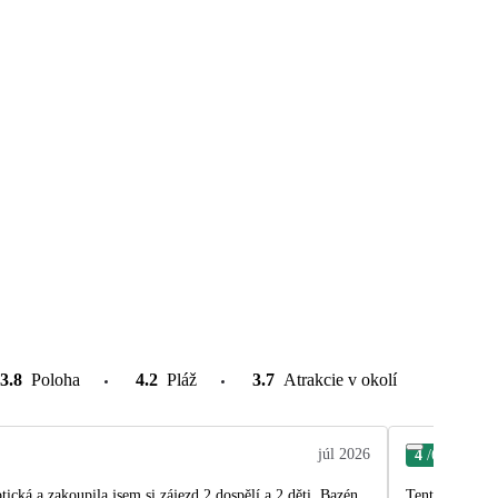
3.8
Poloha
4.2
Pláž
3.7
Atrakcie v okolí
júl 2026
4
/6
Tam
tická a zakoupila jsem si zájezd 2 dospělí a 2 děti. Bazén
Tento hotel Pe