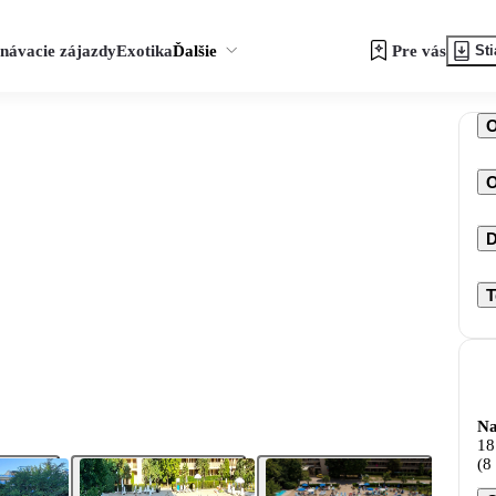
návacie zájazdy
Exotika
Ďalšie
Pre vás
Sti
O
D
T
Na
18
(8