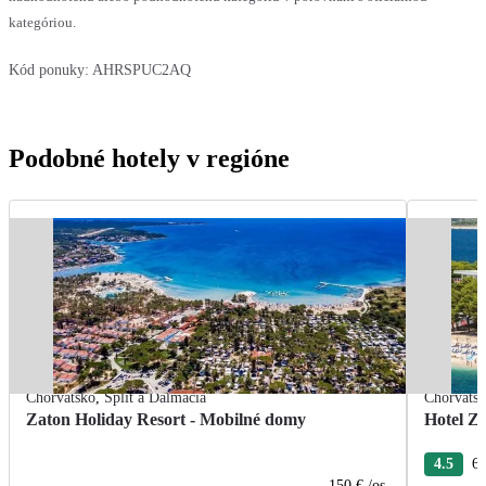
kategóriou.
Kód ponuky:
AHRSPUC2AQ
Podobné hotely v regióne
Chorvátsko
,
Split a Dalmácia
Chorváts
Zaton Holiday Resort - Mobilné domy
Hotel Z
4.5
60
150 €
/os.