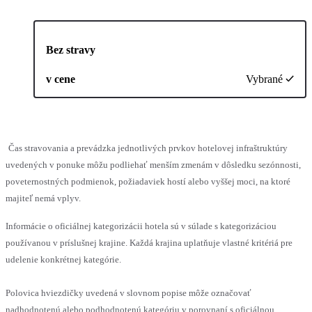
Bez stravy
v cene
Vybrané
Čas stravovania a prevádzka jednotlivých prvkov hotelovej infraštruktúry
uvedených v ponuke môžu podliehať menším zmenám v dôsledku sezónnosti,
poveternostných podmienok, požiadaviek hostí alebo vyššej moci, na ktoré
majiteľ nemá vplyv.
Informácie o oficiálnej kategorizácii hotela sú v súlade s kategorizáciou
používanou v príslušnej krajine. Každá krajina uplatňuje vlastné kritériá pre
udelenie konkrétnej kategórie.
Polovica hviezdičky uvedená v slovnom popise môže označovať
nadhodnotenú alebo podhodnotenú kategóriu v porovnaní s oficiálnou