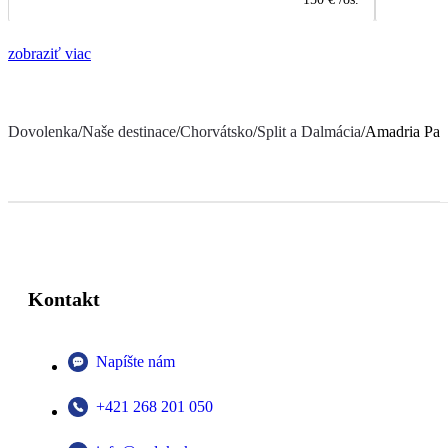
zobraziť viac
Dovolenka
/
Naše destinace
/
Chorvátsko
/
Split a Dalmácia
/
Amadria Par
Kontakt
Napíšte nám
+421 268 201 050