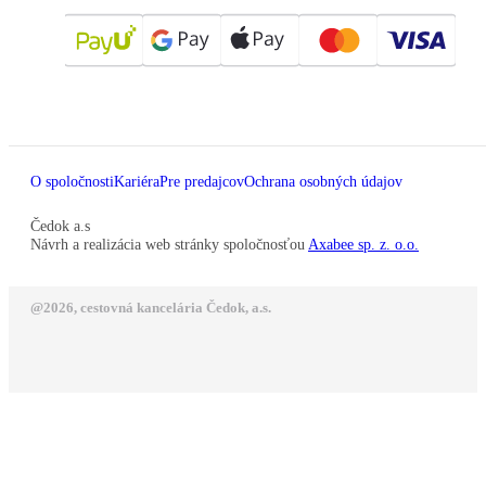
O spoločnosti
Kariéra
Pre predajcov
Ochrana osobných údajov
Čedok a.s
Návrh a realizácia web stránky spoločnosťou
Axabee sp. z. o.o.
@2026, cestovná kancelária Čedok, a.s.