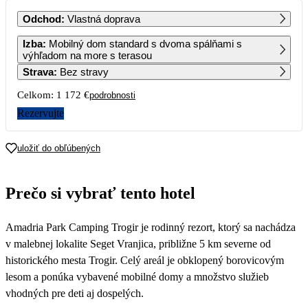
PO
UT
ST
ŠT
PI
SO
NE
Odchod
:
Vlastná doprava
1
2
Izba
:
Mobilný dom standard s dvoma spálňami s
výhľadom na more s terasou
Strava
:
Bez stravy
3
4
5
6
7
8
9
586
Celkom:
1 172 €
podrobnosti
10
11
12
13
14
15
16
Rezervujte
586
571
556
541
541
541
541
17
18
19
20
21
22
23
uložiť do obľúbených
541
541
541
486
431
381
387
24
25
26
27
28
29
30
Prečo si vybrať tento hotel
387
381
376
376
376
376
366
31
Amadria Park Camping Trogir je rodinný rezort, ktorý sa nachádza
355
v malebnej lokalite Seget Vranjica, približne 5 km severne od
historického mesta Trogir. Celý areál je obklopený borovicovým
lesom a ponúka vybavené mobilné domy a množstvo služieb
vhodných pre deti aj dospelých.