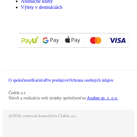
Animačné kluby
Výlety v destináciách
O spoločnosti
Kariéra
Pre predajcov
Ochrana osobných údajov
Čedok a.s
Návrh a realizácia web stránky spoločnosťou
Axabee sp. z. o.o.
@2026, cestovná kancelária Čedok, a.s.