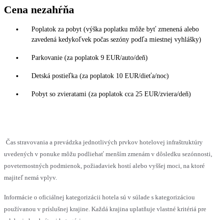
Cena nezahŕňa
Poplatok za pobyt (výška poplatku môže byť zmenená alebo
zavedená kedykoľvek počas sezóny podľa miestnej vyhlášky)
Parkovanie (za poplatok 9 EUR/auto/deň)
Detská postieľka (za poplatok 10 EUR/dieťa/noc)
Pobyt so zvieratami (za poplatok cca 25 EUR/zviera/deň)
Čas stravovania a prevádzka jednotlivých prvkov hotelovej infraštruktúry
uvedených v ponuke môžu podliehať menším zmenám v dôsledku sezónnosti,
poveternostných podmienok, požiadaviek hostí alebo vyššej moci, na ktoré
majiteľ nemá vplyv.
Informácie o oficiálnej kategorizácii hotela sú v súlade s kategorizáciou
používanou v príslušnej krajine. Každá krajina uplatňuje vlastné kritériá pre