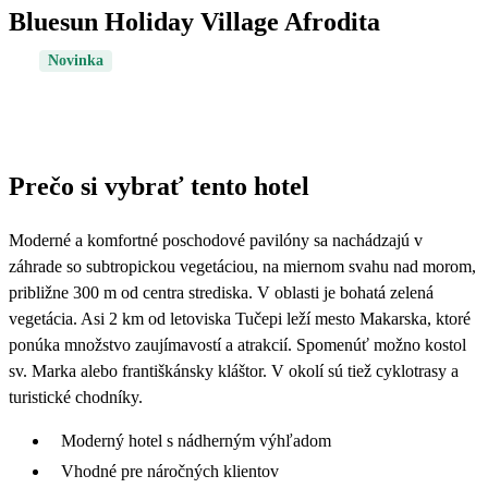
Bluesun Holiday Village Afrodita
Novinka
Prečo si vybrať tento hotel
Moderné a komfortné poschodové pavilóny sa nachádzajú v
záhrade so subtropickou vegetáciou, na miernom svahu nad morom,
približne 300 m od centra strediska. V oblasti je bohatá zelená
vegetácia. Asi 2 km od letoviska Tučepi leží mesto Makarska, ktoré
ponúka množstvo zaujímavostí a atrakcií. Spomenúť možno kostol
sv. Marka alebo františkánsky kláštor. V okolí sú tiež cyklotrasy a
turistické chodníky.
Moderný hotel s nádherným výhľadom
Vhodné pre náročných klientov