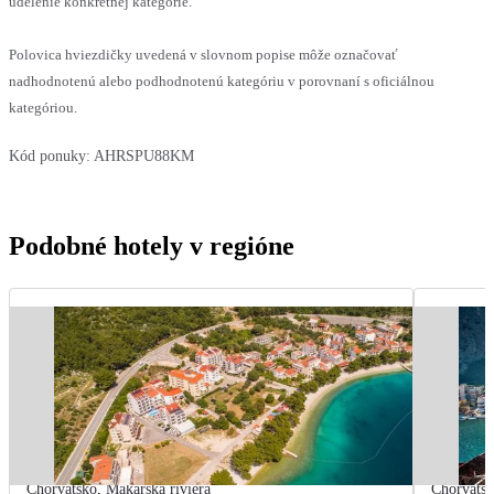
udelenie konkrétnej kategórie.
Polovica hviezdičky uvedená v slovnom popise môže označovať
nadhodnotenú alebo podhodnotenú kategóriu v porovnaní s oficiálnou
kategóriou.
Kód ponuky:
AHRSPU88KM
Podobné hotely v regióne
Chorvátsko
,
Makarská riviéra
Chorváts