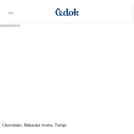
Chorvátsko, Makarská riviéra, Tučepi