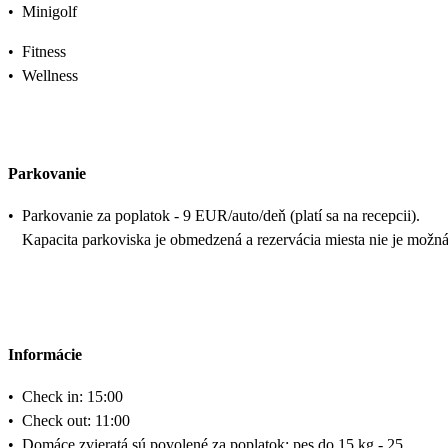
•
Minigolf
•
Fitness
•
Wellness
Parkovanie
•
Parkovanie za poplatok - 9 EUR/auto/deň (platí sa na recepcii).
Kapacita parkoviska je obmedzená a rezervácia miesta nie je možná
Informácie
•
Check in: 15:00
•
Check out: 11:00
•
Domáce zvieratá sú povolené za poplatok: pes do 15 kg - 25