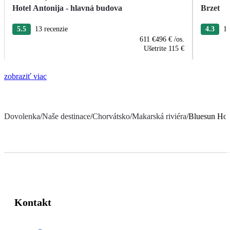
Hotel Antonija - hlavná budova
Brzet
5.5
13 recenzie
4.3
10
611 €
496 €
/os.
Ušetrite
115 €
zobraziť viac
Dovolenka
/
Naše destinace
/
Chorvátsko
/
Makarská riviéra
/
Bluesun Holi
Kontakt