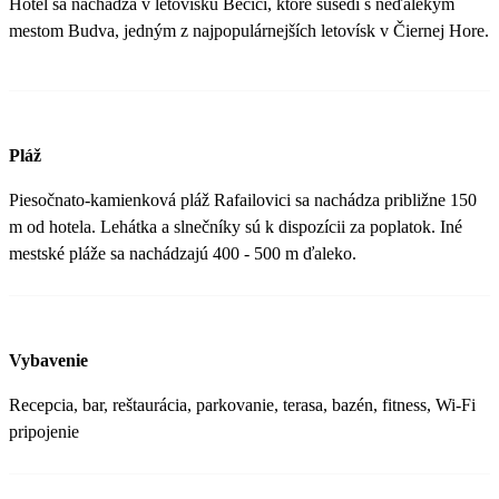
Hotel sa nachádza v letovisku Bečići, ktoré susedí s neďalekým
mestom Budva, jedným z najpopulárnejších letovísk v Čiernej Hore.
Pláž
Piesočnato-kamienková pláž Rafailovici sa nachádza približne 150
m od hotela. Lehátka a slnečníky sú k dispozícii za poplatok. Iné
mestské pláže sa nachádzajú 400 - 500 m ďaleko.
Vybavenie
Recepcia, bar, reštaurácia, parkovanie, terasa, bazén, fitness, Wi-Fi
pripojenie