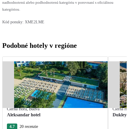
nadhodnotenú alebo podhodnotenú kategóriu v porovnaní s oficiálnou
kategóriou.
Kód ponuky:
XME2LME
Podobné hotely v regióne
Čierna Hora
,
Budva
Čierna Ho
Aleksandar hotel
Dukley 
4.7
20 recenzie