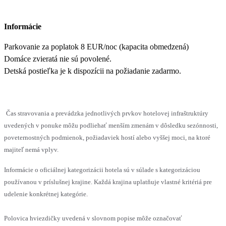
Informácie
Parkovanie za poplatok 8 EUR/noc (kapacita obmedzená)
Domáce zvieratá nie sú povolené.
Detská postieľka je k dispozícii na požiadanie zadarmo.
Čas stravovania a prevádzka jednotlivých prvkov hotelovej infraštruktúry
uvedených v ponuke môžu podliehať menším zmenám v dôsledku sezónnosti,
poveternostných podmienok, požiadaviek hostí alebo vyššej moci, na ktoré
majiteľ nemá vplyv.
Informácie o oficiálnej kategorizácii hotela sú v súlade s kategorizáciou
používanou v príslušnej krajine. Každá krajina uplatňuje vlastné kritériá pre
udelenie konkrétnej kategórie.
Polovica hviezdičky uvedená v slovnom popise môže označovať