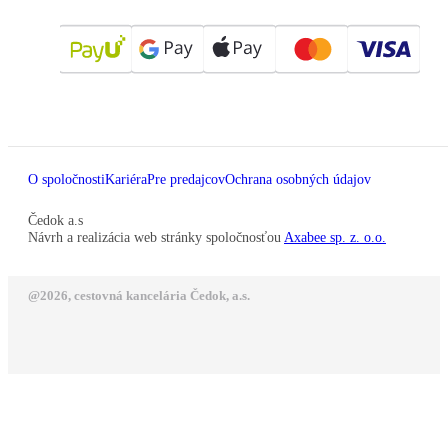
O spoločnosti
Kariéra
Pre predajcov
Ochrana osobných údajov
Čedok a.s
Návrh a realizácia web stránky spoločnosťou
Axabee sp. z. o.o.
@2026, cestovná kancelária Čedok, a.s.