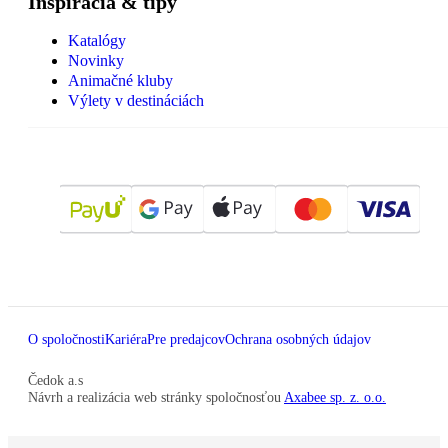
Inšpirácia & tipy
Katalógy
Novinky
Animačné kluby
Výlety v destináciách
O spoločnosti
Kariéra
Pre predajcov
Ochrana osobných údajov
Čedok a.s
Návrh a realizácia web stránky spoločnosťou
Axabee sp. z. o.o.