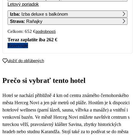
Letový poriadok
1
2
3
4
Izba
:
Izba deluxe s balkónom
Strava
:
Raňajky
5
6
7
8
9
10
11
326
Celkom:
652 €
podrobnosti
12
13
14
15
16
17
18
Teraz zaplatíte iba
262 €
Rezervujte
19
20
21
22
23
24
25
uložiť do obľúbených
26
27
28
29
30
31
Prečo si vybrať tento hotel
Hotel se nachází přibližně 4 km od centra známého černohorského
města Herceg Novi a jen pár metrů od pláže. Hostům je k dispozici
hotelové wellness (parní lázeň, sauna, vířivka a masáže) a vnitřní i
venkovní bazén. Ve městě Herceg Novi můžete navštívit centrum s
tureckou věží, pravoslavný klášter Savina, zbytky historických
hradeb nebo studnu Karandža. Stojí také za to podívat se do města