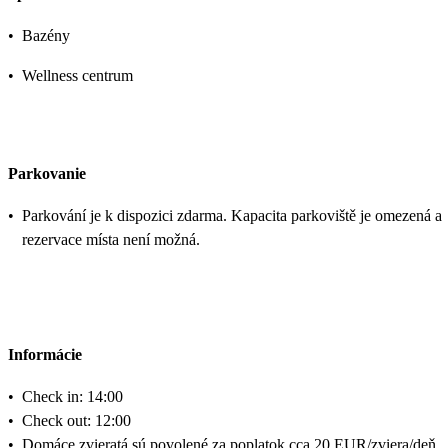
•
Bazény
•
Wellness centrum
Parkovanie
•
Parkování je k dispozici zdarma. Kapacita parkoviště je omezená a
rezervace místa není možná.
Informácie
•
Check in: 14:00
•
Check out: 12:00
•
Domáce zvieratá sú povolené za poplatok cca 20 EUR/zviera/deň.