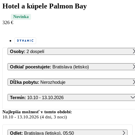
Hotel a kúpele Palmon Bay
Novinka
326 €
Osoby
:
2 dospelí
Odkiaľ pocestujete
:
Bratislava (letisko)
Dĺžka pobytu
:
Nerozhoduje
Termín
:
10.10 - 13.10.2026
Október 2026
Najlepšia možnosť v tomto období:
10.10
-
13.10.2026
(4 dni, 3 noci)
PO
UT
ST
ŠT
PI
SO
NE
Odlet
:
Bratislava (letisko), 05:50