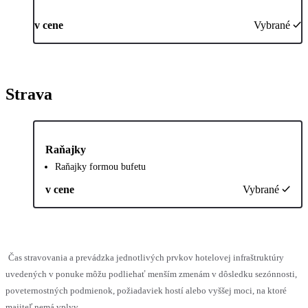
v cene
Vybrané
Strava
Raňajky
Raňajky formou bufetu
v cene
Vybrané
Čas stravovania a prevádzka jednotlivých prvkov hotelovej infraštruktúry
uvedených v ponuke môžu podliehať menším zmenám v dôsledku sezónnosti,
poveternostných podmienok, požiadaviek hostí alebo vyššej moci, na ktoré
majiteľ nemá vplyv.