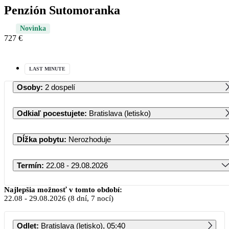
Penzión Sutomoranka
Novinka
727 €
LAST MINUTE
Osoby
:
2 dospelí
Odkiaľ pocestujete
:
Bratislava (letisko)
Dĺžka pobytu
:
Nerozhoduje
Termín
:
22.08 - 29.08.2026
August 2026
Najlepšia možnosť v tomto období:
22.08
-
29.08.2026
(8 dní, 7 nocí)
PO
UT
ST
ŠT
PI
SO
NE
Odlet
:
Bratislava (letisko), 05:40