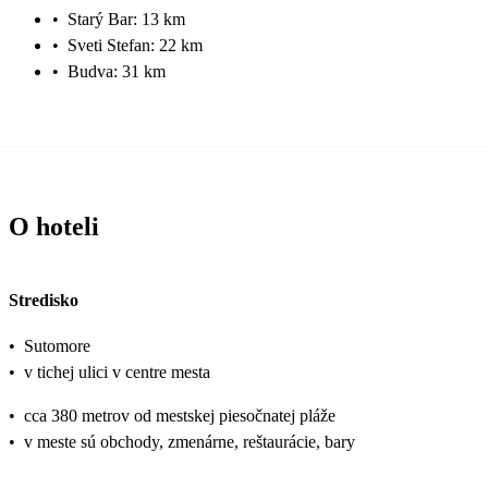
•
Starý Bar: 13 km
•
Sveti Stefan: 22 km
•
Budva: 31 km
O hoteli
Stredisko
•
Sutomore
•
v tichej ulici v centre mesta
•
cca 380 metrov od mestskej piesočnatej pláže
•
v meste sú obchody, zmenárne, reštaurácie, bary