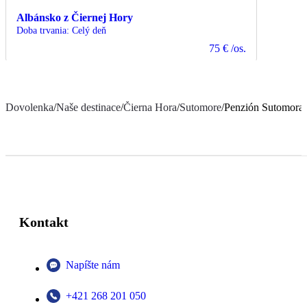
Albánsko z Čiernej Hory
Doba trvania
:
Celý deň
75 €
/os.
Dovolenka
/
Naše destinace
/
Čierna Hora
/
Sutomore
/
Penzión Sutomora
Kontakt
Napíšte nám
+421 268 201 050