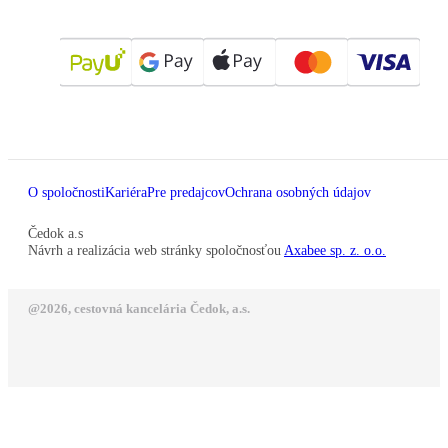
O spoločnosti
Kariéra
Pre predajcov
Ochrana osobných údajov
Čedok a.s
Návrh a realizácia web stránky spoločnosťou
Axabee sp. z. o.o.
@2026, cestovná kancelária Čedok, a.s.