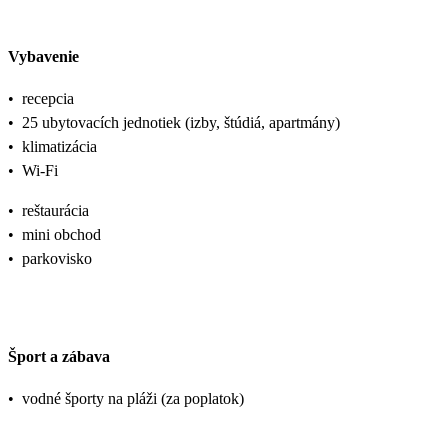
Vybavenie
•
recepcia
•
25 ubytovacích jednotiek (izby, štúdiá, apartmány)
•
klimatizácia
•
Wi-Fi
•
reštaurácia
•
mini obchod
•
parkovisko
Šport a zábava
•
vodné športy na pláži (za poplatok)