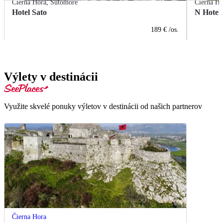
Čierna Hora
,
Sutomore
Čierna Ho
Hotel Sato
N Hotel
189 €
/os.
Výlety v destinácii
Využite skvelé ponuky výletov v destinácii od našich partnerov
Čierna Hora