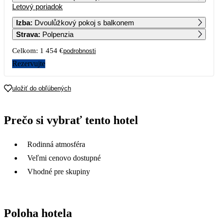
Letový poriadok
1
2
Izba
:
Dvoulůžkový pokoj s balkonem
Strava
:
Polpenzia
3
4
5
6
7
8
9
Celkom:
1 454 €
podrobnosti
10
11
12
13
14
15
16
Rezervujte
17
18
19
20
21
22
23
uložiť do obľúbených
727
24
25
26
27
28
29
30
Prečo si vybrať tento hotel
727
31
Rodinná atmosféra
Veľmi cenovo dostupné
Vhodné pre skupiny
Poloha hotela