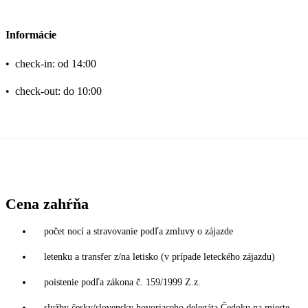
Informácie
•
check-in: od 14:00
•
check-out: do 10:00
Cena zahŕňa
počet nocí a stravovanie podľa zmluvy o zájazde
letenku a transfer z/na letisko (v prípade leteckého zájazdu)
poistenie podľa zákona č. 159/1999 Z.z.
služby česky/slovensky hovoriaceho delegáta Čedoku na mieste