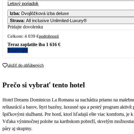
Letový poriadok
Izba
:
Dvojlôžková izba deluxe
Strava
:
All inclusive Unlimited-Luxury®
Pridajte dovolenku
Celkom:
4 039 €
podrobnosti
Teraz zaplatíte iba
1 616 €
Rezervujte
uložiť do obľúbených
Prečo si vybrať tento hotel
Hotel Dreams Dominicus La Romana sa nachádza priamo na malebnej pl
reštaurácií a barov, štyri bazény, luxusné spa a pestrý program aktiv
špičkovými službami. Pre hostí, ktorí hľadajú ešte viac komfortu, j
Vďaka výnimočnej polohe na karibskom pobreží, skvelým možnostiam šn
páry aj skupiny.