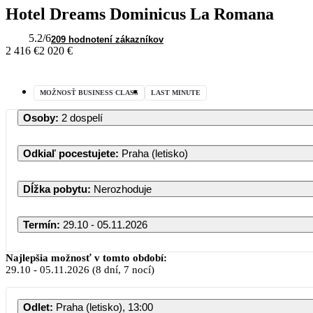
Hotel Dreams Dominicus La Romana
5.2
/6
209 hodnotení zákazníkov
2 416 €
2 020 €
MOŽNOSŤ BUSINESS CLASS
LAST MINUTE
Osoby
:
2 dospelí
Odkiaľ pocestujete
:
Praha (letisko)
Dĺžka pobytu
:
Nerozhoduje
Termín
:
29.10 - 05.11.2026
Najlepšia možnosť v tomto období:
29.10
-
05.11.2026
(8 dní, 7 nocí)
Odlet
:
Praha (letisko), 13:00