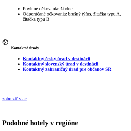
Povinné očkovania: žiadne
Odporúčané očkovania: brušný týfus, žltačka typu A,
žltačka typu B
Kontaktné úrady
Kontaktný český úrad v destinácii
Kontaktný slovenský úrad v destinácii
Kontaktný zahraničný úrad pre občanov SR
zobraziť viac
Podobné hotely v regióne