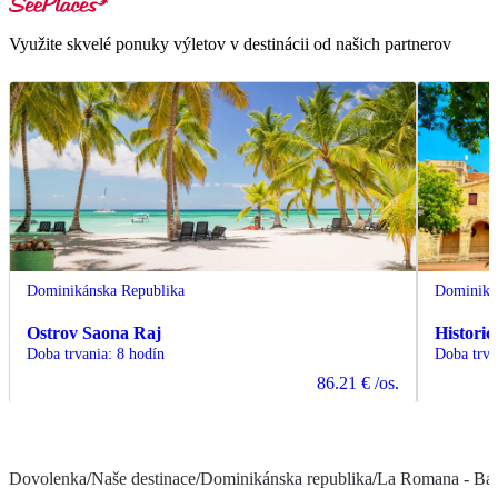
Využite skvelé ponuky výletov v destinácii od našich partnerov
Dominikánska Republika
Dominiká
Ostrov Saona Raj
Histori
Doba trvania
:
8 hodín
Doba trva
86.21 €
/os.
Dovolenka
/
Naše destinace
/
Dominikánska republika
/
La Romana - Ba