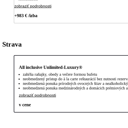
zobraziť podrobnosti
+983 € /izba
Strava
All inclusive Unlimited-Luxury®
zahŕňa raňajky, obedy a večere formou bufetu
neobmedzený prístup do à la carte reštaurácií bez nutnosti rezerv
neobmedzená ponuka prírodných ovocných štiav a nealkoholick
neobmedzená ponuka medzinárodných a domácich prémiových a
zobraziť podrobnosti
v cene