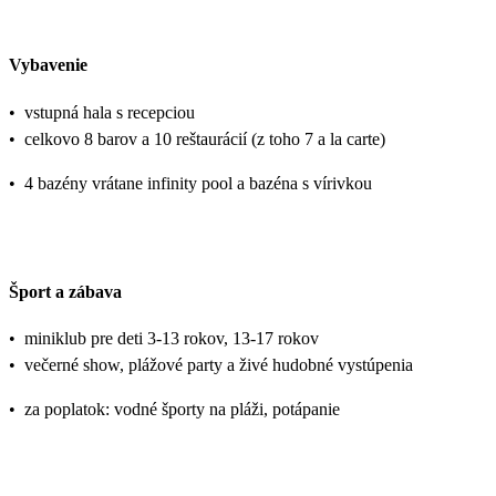
Vybavenie
•
vstupná hala s recepciou
•
celkovo 8 barov a 10 reštaurácií (z toho 7 a la carte)
•
4 bazény vrátane infinity pool a bazéna s vírivkou
Šport a zábava
•
miniklub pre deti 3-13 rokov, 13-17 rokov
•
večerné show, plážové party a živé hudobné vystúpenia
•
za poplatok: vodné športy na pláži, potápanie