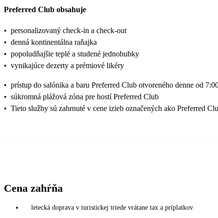
Preferred Club obsahuje
•
personalizovaný check-in a check-out
•
denná kontinentálna raňajka
•
popoludňajšie teplé a studené jednohubky
•
vynikajúce dezerty a prémiové likéry
•
prístup do salónika a baru Preferred Club otvoreného denne od 7:0
•
súkromná plážová zóna pre hostí Preferred Club
•
Tieto služby sú zahrnuté v cene izieb označených ako Preferred Cl
Cena zahŕňa
letecká doprava v turistickej triede vrátane tax a príplatkov