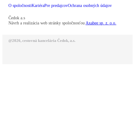
O spoločnosti
Kariéra
Pre predajcov
Ochrana osobných údajov
Čedok a.s
Návrh a realizácia web stránky spoločnosťou
Axabee sp. z. o.o.
@2026, cestovná kancelária Čedok, a.s.