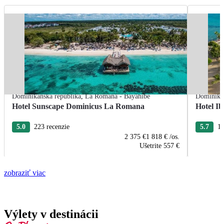
Dominikánska republika
,
La Romana - Bayahibe
Dominikán
Hotel Sunscape Dominicus La Romana
Hotel Ib
5.0
223 recenzie
5.7
13
2 375 €
1 818 €
/os.
Ušetrite
557 €
zobraziť viac
Výlety v destinácii