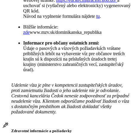
webovej stránke:
https://eticket.migracion.gob.do/
a
uschovať si (vytlačený alebo elektronicky) vygenerovaný
QR kód.
Návod na vyplnenie formulára nájdete
tu
.
Bližšie informácie:
zde
www.mzv.sk/dominikanska_republika
Informace pro občany ostatních zemí:
Údaje o pasových a vízových požiadavkách vrátane
približných lehôt na vybavenie víz pre občanov tretích
krajín sú k dispozícii na príslušných úradoch tretej
krajiny (ministerstvo zahraničných vecí, zastupiteľský
úrad).
Udelenie víza je plne v kompetencii zastupiteľských úradov,
proti zamietnutiu žiadosti o jeho udelenie nie je odvolanie.
Cestovná kancelária Čedok nenesie zodpovednosť za prípadné
neudelenie víza. Klientom odporúčame podávať žiadosti o víza
s dostatočným predstihom ak žiadosti dokladať všetky
požadované dokumenty.
Zdravotné informácie a požiadavky