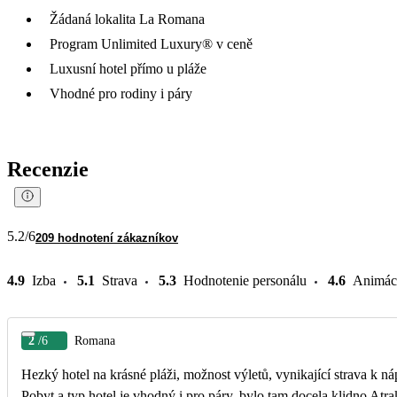
Žádaná lokalita La Romana
Program Unlimited Luxury® v ceně
Luxusní hotel přímo u pláže
Vhodné pro rodiny i páry
Recenzie
5.2
/6
209 hodnotení zákazníkov
4.9
Izba
5.1
Strava
5.3
Hodnotenie personálu
4.6
Animác
2
/6
Romana
Hezký hotel na krásné pláži, možnost výletů, vynikající strava k náp
Pobyt a typ hotel je vhodný i pro páry, bylo tam