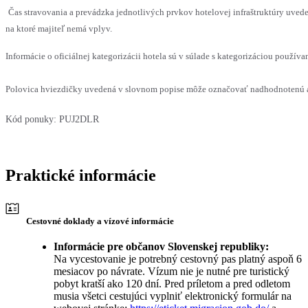
Čas stravovania a prevádzka jednotlivých prvkov hotelovej infraštruktúry uv
na ktoré majiteľ nemá vplyv.
Informácie o oficiálnej kategorizácii hotela sú v súlade s kategorizáciou používan
Polovica hviezdičky uvedená v slovnom popise môže označovať nadhodnotenú al
Kód ponuky:
PUJ2DLR
Praktické informácie
Cestovné doklady a vízové informácie
Informácie pre občanov Slovenskej republiky:
Na vycestovanie je potrebný cestovný pas platný aspoň 6
mesiacov po návrate. Vízum nie je nutné pre turistický
pobyt kratší ako 120 dní. Pred príletom a pred odletom
musia všetci cestujúci vyplniť elektronický formulár na