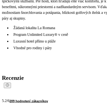
špičkovými službami. Pre hostí, ktorí hľadajú ešte viac komfortu, je
benefitmi, súkromnými priestormi a nadštandardným servisom. Vďak
možnostiam šnorchlovania a potápania, blízkosti golfových ihrísk a vy
páry aj skupiny.
Žádaná lokalita La Romana
Program Unlimited Luxury® v ceně
Luxusní hotel přímo u pláže
Vhodné pro rodiny i páry
Recenzie
5.2
/6
209 hodnotení zákazníkov