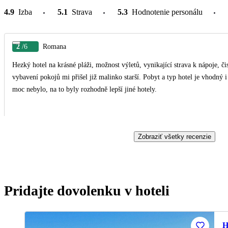
4.9
Izba
5.1
Strava
5.3
Hodnotenie personálu
2
/6
Romana
Hezký hotel na krásné pláži, možnost výletů, vynikající strava k nápoje, či
vybavení pokojů mi přišel již malinko starší. Pobyt a typ hotel je vhodný i pro páry, bylo tam docela klidno Atrakcí pro děti tam
moc nebylo, na to byly rozhodně lepší jiné hotely.
Zobraziť všetky recenzie
Pridajte dovolenku v hoteli
H