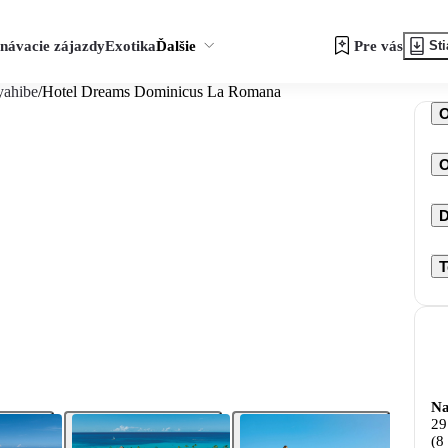
návacie zájazdy
Exotika
Ďalšie
Pre vás
Sti
yahibe
/
Hotel Dreams Dominicus La Romana
O
D
T
Na
29
(8