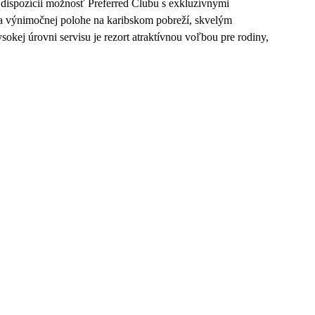
 k dispozícii možnosť Preferred Clubu s exkluzívnymi
a výnimočnej polohe na karibskom pobreží, skvelým
sokej úrovni servisu je rezort atraktívnou voľbou pre rodiny,