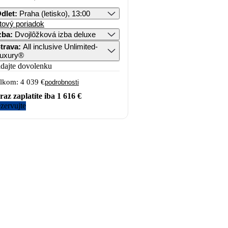
dlet
:
Praha (letisko), 13:00
tový poriadok
zba
:
Dvojlôžková izba deluxe
trava
:
All inclusive Unlimited-
uxury®
idajte dovolenku
lkom:
4 039 €
podrobnosti
raz zaplatíte iba
1 616 €
zervujte