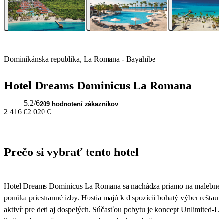
Dominikánska republika, La Romana - Bayahibe
Hotel Dreams Dominicus La Romana
5.2
/6
209 hodnotení zákazníkov
2 416 €
2 020 €
Prečo si vybrať tento hotel
Hotel Dreams Dominicus La Romana sa nachádza priamo na malebnej p
ponúka priestranné izby. Hostia majú k dispozícii bohatý výber reštaur
aktivít pre deti aj dospelých. Súčasťou pobytu je koncept Unlimited-