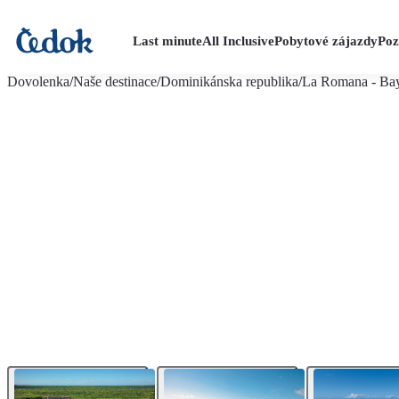
Last minute
All Inclusive
Pobytové zájazdy
Poz
viac fotografií (25)
Dovolenka
/
Naše destinace
/
Dominikánska republika
/
La Romana - Ba