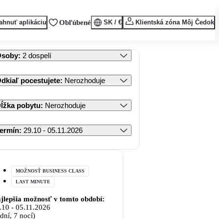
ahnuť aplikáciu
Obľúbené
SK / €
Klientská zóna Môj Čedok
Osoby
:
2 dospelí
dkiaľ pocestujete
:
Nerozhoduje
ĺžka pobytu
:
Nerozhoduje
ermín
:
29.10 - 05.11.2026
MOŽNOSŤ BUSINESS CLASS
LAST MINUTE
jlepšia možnosť v tomto období:
.10
-
05.11.2026
 dní, 7 nocí)