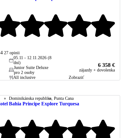
.4
27
opinii
05.11 - 12.11.2026 (8
dní)
6 358 €
Junior Suite Deluxe
zájazdy + dovolenka
pro 2 osoby
All inclusive
Zobraziť
Dominikánska republika
Punta Cana
otel Bahia Principe Explore Turquesa