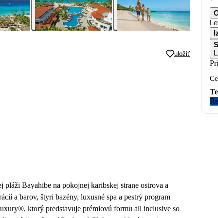
O
Le
I
S
L
uložiť
Pr
Ce
Te
Re
láži Bayahibe na pokojnej karibskej strane ostrova a
ácií a barov, štyri bazény, luxusné spa a pestrý program
Luxury®, ktorý predstavuje prémiovú formu all inclusive so