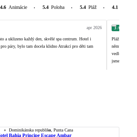
4.6
Animácie
5.4
Poloha
5.4
Pláž
4.1
Atrakcie
apr 2026
3
/6
Ell
sto a uklizeno každý den, skvělé spa centrum. Hotel i
Pláž je velmi 
němu jsou vždy
vedle druhého.
jsme na snídan
Dominikánska republika
Punta Cana
otel Bahia Principe Escape Ambar