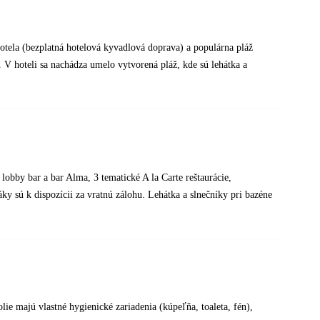
tela (bezplatná hotelová kyvadlová doprava) a populárna pláž
. V hoteli sa nachádza umelo vytvorená pláž, kde sú lehátka a
 lobby bar a bar Alma, 3 tematické A la Carte reštaurácie,
ky sú k dispozícii za vratnú zálohu. Lehátka a slnečníky pri bazéne
ie majú vlastné hygienické zariadenia (kúpeľňa, toaleta, fén),