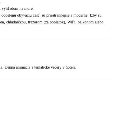
.
ým výhľadom na more.
 oddelenú obývaciu časť, sú priestrannejšie a moderné. Izby sú
om, chladničkou, trezorom (za poplatok), WiFi, balkónom alebo
a. Denná animácia a tematické večery v hoteli.