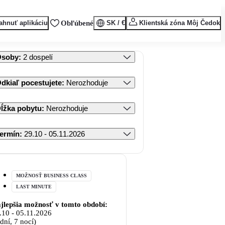
ahnuť aplikáciu
Obľúbené
SK / €
Klientská zóna Môj Čedok
Osoby
:
2 dospelí
dkiaľ pocestujete
:
Nerozhoduje
ĺžka pobytu
:
Nerozhoduje
ermín
:
29.10 - 05.11.2026
MOŽNOSŤ BUSINESS CLASS
LAST MINUTE
jlepšia možnosť v tomto období:
.10
-
05.11.2026
 dní, 7 nocí)