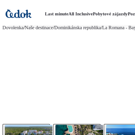
Last minute
All Inclusive
Pobytové zájazdy
Poz
viac fotografií (33)
Dovolenka
/
Naše destinace
/
Dominikánska republika
/
La Romana - Ba