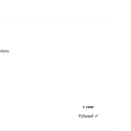
obytu.
v cene
Vybrané