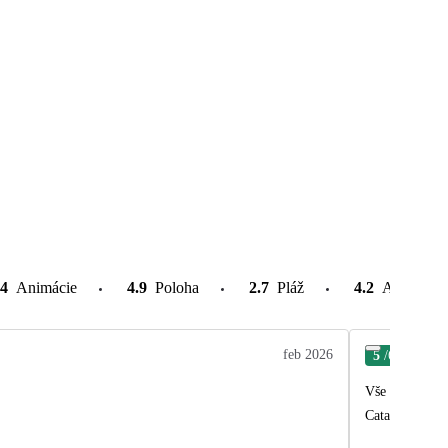
.4
Animácie
4.9
Poloha
2.7
Pláž
4.2
Atrakcie v
feb 2026
5
/6
Lud
Vše celkem OK.
Catalina bylo 