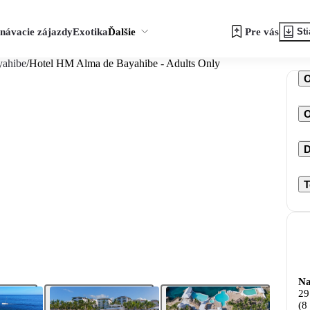
návacie zájazdy
Exotika
Ďalšie
Pre vás
Sti
yahibe
/
Hotel HM Alma de Bayahibe - Adults Only
O
D
T
Na
29
(8