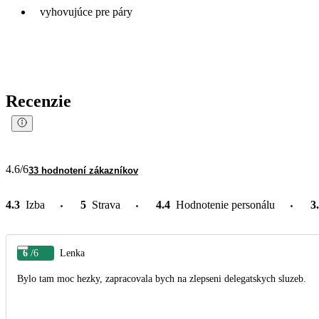
vyhovujúce pre páry
Recenzie
4.6
/6
33 hodnotení zákazníkov
4.3
Izba
5
Strava
4.4
Hodnotenie personálu
3
6
/6
Lenka
Bylo tam moc hezky, zapracovala bych na zlepseni delegatskych sluzeb.