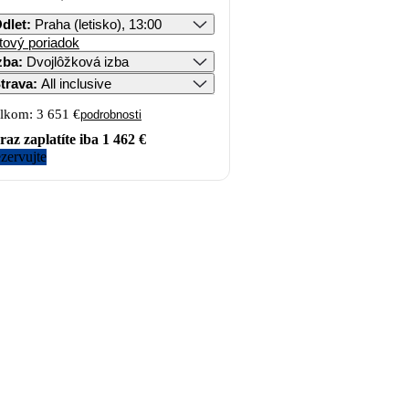
dlet
:
Praha (letisko), 13:00
tový poriadok
zba
:
Dvojlôžková izba
trava
:
All inclusive
lkom:
3 651 €
podrobnosti
raz zaplatíte iba
1 462 €
zervujte