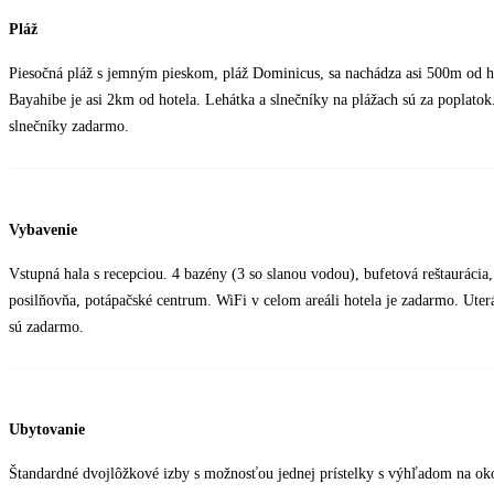
Pláž
Piesočná pláž s jemným pieskom, pláž Dominicus, sa nachádza asi 500m od ho
Bayahibe je asi 2km od hotela. Lehátka a slnečníky na plážach sú za poplatok
slnečníky zadarmo.
Vybavenie
Vstupná hala s recepciou. 4 bazény (3 so slanou vodou), bufetová reštaurácia,
posilňovňa, potápačské centrum. WiFi v celom areáli hotela je zadarmo. Uterá
sú zadarmo.
Ubytovanie
Štandardné dvojlôžkové izby s možnosťou jednej prístelky s výhľadom na okol