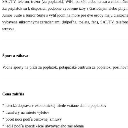
SAT/TV, telefón, trezor (za poplatok), WiFi, balkón alebo terasu a chladničku
Za príplatok sú k dispozícii podobne vybavené izby s čiastočným alebo pln
Junior Suite a Junior Suite s výhľadom na more pre dve osoby majú čiastočne
vybavené súkromnými zariadeniami (kúpeľňa, toaleta, fén), SAT/TV, telefón
terasou.
Šport a zábava
Vodné športy na pláži za poplatok, potápačské centrum za poplatok, posilňovň
Cena zahŕňa
* letecká doprava v ekonomickej triede vrátane daní a poplatkov
* transfery na mieste výletov
* počet nocí podľa cestovnej zmluvy
* jedlá podľa špecifikácie ubytovacieho zariadenia