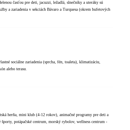
lenou časťou pre deti, jacuzzi, ležadlá, slnečníky a uteráky sú
lužby a zariadenia v sekciách Bávaro a Turquesa (okrem bufetových
tné sociálne zariadenia (sprcha, fén, toaleta), klimatizáciu,
kón alebo terasu.
 detská herňa, mini klub (4-12 rokov), animačné programy pre deti a
 športy, potápačské centrum, morský rybolov, wellness centrum -