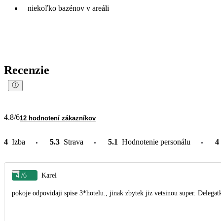
niekoľko bazénov v areáli
Recenzie
4.8
/6
12 hodnotení zákazníkov
4
Izba
5.3
Strava
5.1
Hodnotenie personálu
4
4
/6
Karel
pokoje odpovidaji spise 3*hotelu., jinak zbytek jiz vetsinou super