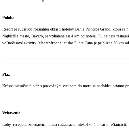
Poloha
Rezort je súčasťou rozsiahlej oblasti hotelov Bahía Principe Grand, ktorá sa 
Najbližšie mesto, Bávaro, je vzdialené asi 4 km od hotela. Tu nájdete reštau
voľnočasové aktivity. Medzinárodné letisko Punta Cana je približne 30 km od
Pláž
Krásna piesočnatá pláž s pozvoľným vstupom do mora sa nachádza priamo pr
Vybavenie
Loby, recepcia, zmenáreň, hlavná reštaurácia, niekoľko à la carte reštaurácií