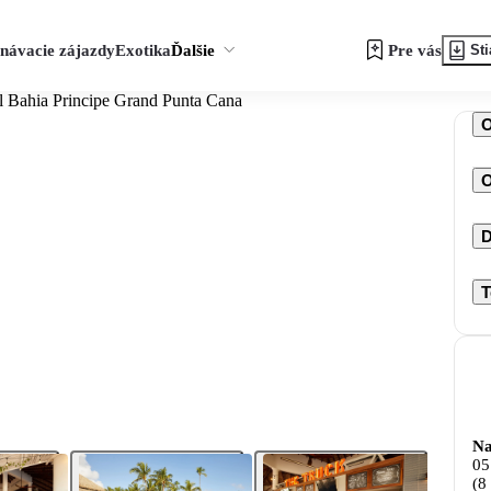
návacie zájazdy
Exotika
Ďalšie
Pre vás
Sti
l Bahia Principe Grand Punta Cana
O
D
T
Na
05
(8