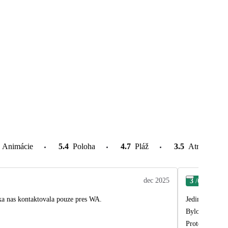
Animácie
5.4
Poloha
4.7
Pláž
3.5
Atrakcie v o
dec 2025
3
/6
Jaro
. Delegatka nas kontaktovala pouze pres WA.
Jedina skvrna 
Bylo nam recen
Protože nas ho