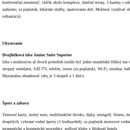
konferenčná miestnosť, vláčik okolo komplexu, slnečné terasy, 3 bazény s odde
zadarmo; za poplatok, lekárske služby, opatrovanie detí. Možnosť využívať s
reštaurácií).
Ubytovanie
Dvojlôžková izba Junior Suite Superior
Izba s možnosťou až dvoch prísteliek (môže byť jedno manželské lôžko) má vlas
stropný ventilátor, SAT/TV, telefón, trezor (za poplatok), Wi-Fi, minibar, bal
Maximálna obsadenosť izby je 3 dospelí a 1 dieťa.
Šport a zábava
Tenisové kurty, stolný tenis, multifunkčné ihrisko, šípky, minigolf, fitness,
dospelých, vybrané vodné športy (1 hodina/deň); za poplatok motorové vodné
terapeutické a kozmetické procedúry; golfové kluby v blízkosti hotela.