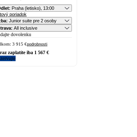
dlet
:
Praha (letisko), 13:00
tový poriadok
zba
:
Junior suite pre 2 osoby
trava
:
All inclusive
idajte dovolenku
lkom:
3 915 €
podrobnosti
raz zaplatíte iba
1 567 €
zervujte