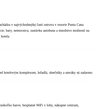
nachádza v najvýchodnejšej časti ostrova v rezorte Punta Cana.
rácie, bary, nemocnicu, zastávku autobusu a množstvo možností na
 hotela.
ed hotelovým komplexom; ležadlá, slnečníky a uteráky sú zadarmo.
, niekoľko barov, bezplatné WiFi v loby, nákupné centrum,