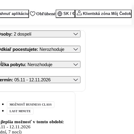
ahnuť aplikáciu
Obľúbené
SK / €
Klientská zóna Môj Čedok
Osoby
:
2 dospelí
dkiaľ pocestujete
:
Nerozhoduje
ĺžka pobytu
:
Nerozhoduje
ermín
:
05.11 - 12.11.2026
MOŽNOSŤ BUSINESS CLASS
LAST MINUTE
jlepšia možnosť v tomto období:
.11
-
12.11.2026
 dní, 7 nocí)