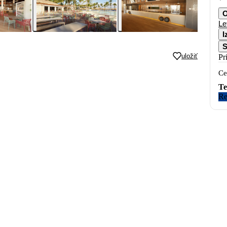
O
Le
I
S
uložiť
Pr
Ce
Te
Re