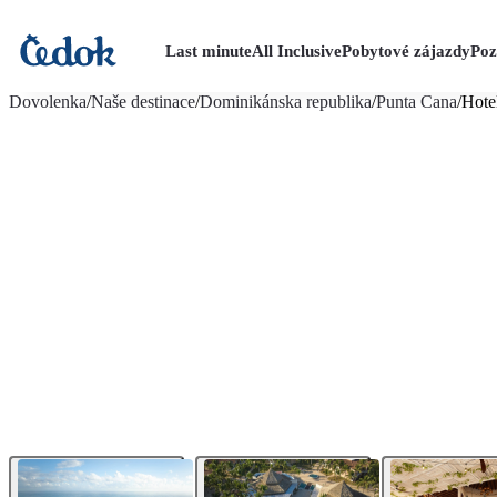
Last minute
All Inclusive
Pobytové zájazdy
Poz
viac fotografií (42)
Dovolenka
/
Naše destinace
/
Dominikánska republika
/
Punta Cana
/
Hote