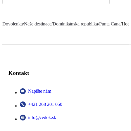
Dovolenka
/
Naše destinace
/
Dominikánska republika
/
Punta Cana
/
Hote
Kontakt
Napíšte nám
+421 268 201 050
info@cedok.sk