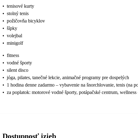
•
tenisové kurty
•
stolný tenis
•
požičovňa bicyklov
•
šípky
•
volejbal
•
minigolf
•
fitness
•
vodné športy
•
silent disco
•
jóga, pilates, tanečné lekcie, animačné programy pre dospelých
•
1 hodina denne zadarmo – vybavenie na šnorchlovanie, tenis (na po
•
za poplatok: motorové vodné športy, potápačské centrum, wellness
Dostupnosť izieb