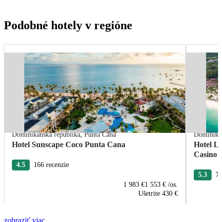
Podobné hotely v regióne
Dominikánska republika
,
Punta Cana
Dominikán
Hotel Sunscape Coco Punta Cana
Hotel L
Casino
4.5
166 recenzie
5.3
76
1 983 €
1 553 €
/os.
Ušetrite
430 €
zobraziť viac