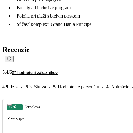
Bohatý all inclusive program
Poloha pri pláži s bielym pieskom
Súčasť komplexu Grand Bahia Principe
Recenzie
5.4
/6
27 hodnotení zákazníkov
4.9
Izba
5.3
Strava
5
Hodnotenie personálu
4
Animácie
6
/6
Jaroslava
Vše super.