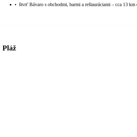
•
štvrť Bávaro s obchodmi, barmi a reštauráciami – cca 13 km 
Pláž