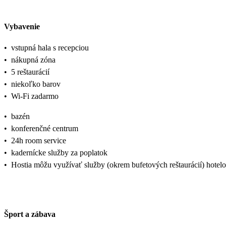
Vybavenie
•
vstupná hala s recepciou
•
nákupná zóna
•
5 reštaurácií
•
niekoľko barov
•
Wi-Fi zadarmo
•
bazén
•
konferenčné centrum
•
24h room service
•
kadernícke služby za poplatok
•
Hostia môžu využívať služby (okrem bufetových reštaurácií) hote
Šport a zábava