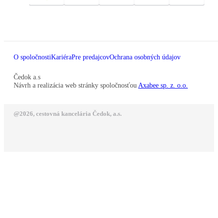
O spoločnosti
Kariéra
Pre predajcov
Ochrana osobných údajov
Čedok a.s
Návrh a realizácia web stránky spoločnosťou
Axabee sp. z. o.o.
@2026, cestovná kancelária Čedok, a.s.