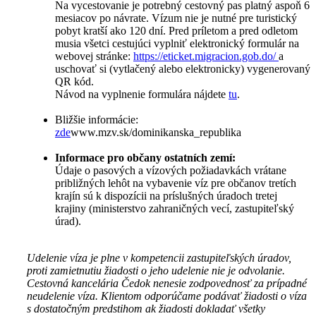
Na vycestovanie je potrebný cestovný pas platný aspoň 6
mesiacov po návrate. Vízum nie je nutné pre turistický
pobyt kratší ako 120 dní. Pred príletom a pred odletom
musia všetci cestujúci vyplniť elektronický formulár na
webovej stránke:
https://eticket.migracion.gob.do/
a
uschovať si (vytlačený alebo elektronicky) vygenerovaný
QR kód.
Návod na vyplnenie formulára nájdete
tu
.
Bližšie informácie:
zde
www.mzv.sk/dominikanska_republika
Informace pro občany ostatních zemí:
Údaje o pasových a vízových požiadavkách vrátane
približných lehôt na vybavenie víz pre občanov tretích
krajín sú k dispozícii na príslušných úradoch tretej
krajiny (ministerstvo zahraničných vecí, zastupiteľský
úrad).
Udelenie víza je plne v kompetencii zastupiteľských úradov,
proti zamietnutiu žiadosti o jeho udelenie nie je odvolanie.
Cestovná kancelária Čedok nenesie zodpovednosť za prípadné
neudelenie víza. Klientom odporúčame podávať žiadosti o víza
s dostatočným predstihom ak žiadosti dokladať všetky