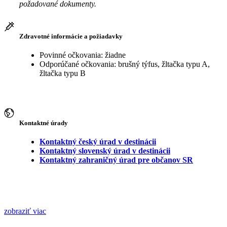
požadované dokumenty.
Zdravotné informácie a požiadavky
Povinné očkovania: žiadne
Odporúčané očkovania: brušný týfus, žltačka typu A,
žltačka typu B
Kontaktné úrady
Kontaktný český úrad v destinácii
Kontaktný slovenský úrad v destinácii
Kontaktný zahraničný úrad pre občanov SR
zobraziť viac