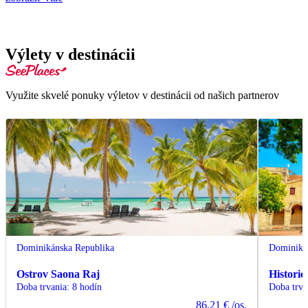
Výlety v destinácii
Využite skvelé ponuky výletov v destinácii od našich partnerov
Dominikánska Republika
Dominiká
Ostrov Saona Raj
Histori
Doba trvania
:
8 hodín
Doba trva
86.21 €
/os.