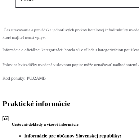
Čas stravovania a prevádzka jednotlivých prvkov hotelovej infraštruktúry uv
ktoré majiteľ nemá vplyv.
Informácie o oficiálnej kategorizácii hotela sú v súlade s kategorizáciou používan
Polovica hviezdičky uvedená v slovnom popise môže označovať nadhodnotenú al
Kód ponuky:
PUJ2AMB
Praktické informácie
Cestovné doklady a vízové informácie
Informácie pre občanov Slovenskej republiky: