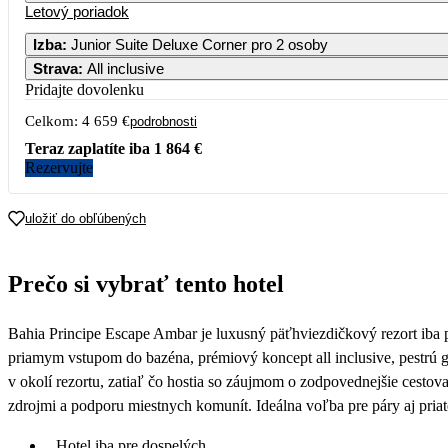
Letový poriadok
Izba
:
Junior Suite Deluxe Corner pro 2 osoby
Strava
:
All inclusive
Pridajte dovolenku
Celkom:
4 659 €
podrobnosti
Teraz zaplatíte iba
1 864 €
Rezervujte
uložiť do obľúbených
Prečo si vybrať tento hotel
Bahia Principe Escape Ambar je luxusný päťhviezdičkový rezort iba 
priamym vstupom do bazéna, prémiový koncept all inclusive, pestrú ga
v okolí rezortu, zatiaľ čo hostia so záujmom o zodpovednejšie cesto
zdrojmi a podporu miestnych komunít. Ideálna voľba pre páry aj priat
Hotel iba pre dospelých