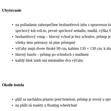
Ubytovanie
•
na požiadanie zabezpečíme bezbariérovú izbu s upravenou k
sprchový kút roll-in, pevné sprchové sedadlo, madlá, výška
•
bezbariérový vstup – hlavný vchod je bez schodov, prístup je
všetky tieto priestory sú plne prístupné
•
výťahy majú dvere široké 90 cm, kabínu 130 × 130 cm, k disp
•
hlavný bazén – prístup po schodoch s madlami
•
každý blok izieb má minimálne dva výťahy
Okolie hotela
•
pláž sa nachádza priamo pred hotelom, prístup je rovný a sp
•
na pláži sú toalety a floating wheelchair