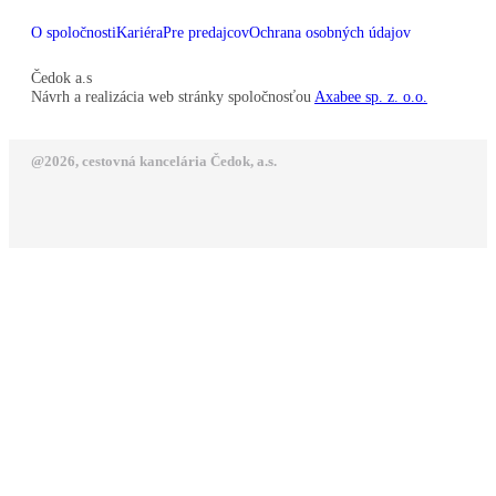
O spoločnosti
Kariéra
Pre predajcov
Ochrana osobných údajov
Čedok a.s
Návrh a realizácia web stránky spoločnosťou
Axabee sp. z. o.o.
@2026, cestovná kancelária Čedok, a.s.