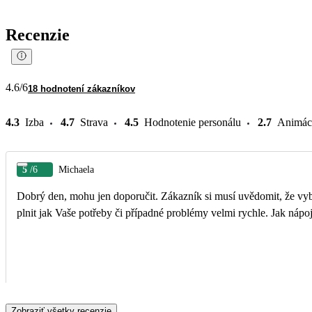
Recenzie
4.6
/6
18 hodnotení zákazníkov
4.3
Izba
4.7
Strava
4.5
Hodnotenie personálu
2.7
Animác
5
/6
Michaela
Dobrý den, mohu jen doporučit. Zákazník si musí uvědomit, že vybavení pokoje je již staré odpovídá fotkám, ale čisté a funkční. Personál milý a nápomocný
plnit jak Vaše potřeby či případné problémy velmi rychle. Jak nápoj
Zobraziť všetky recenzie