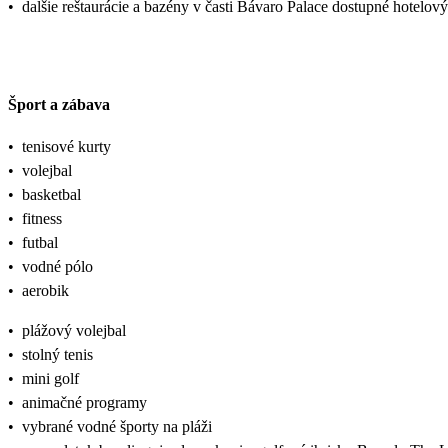
•
dalšie reštaurácie a bazény v časti Bávaro Palace dostupné hotelo
Šport a zábava
•
tenisové kurty
•
volejbal
•
basketbal
•
fitness
•
futbal
•
vodné pólo
•
aerobik
•
plážový volejbal
•
stolný tenis
•
mini golf
•
animačné programy
•
vybrané vodné športy na pláži