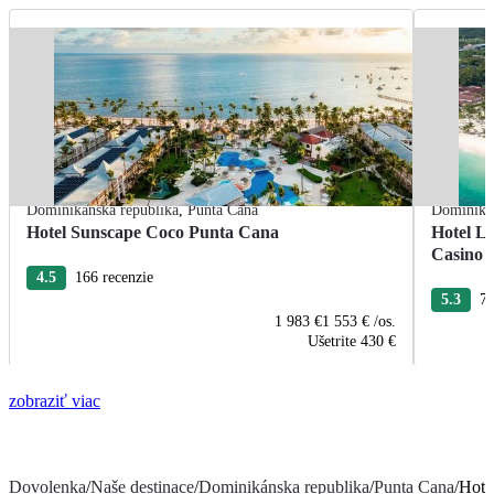
Dominikánska republika
,
Punta Cana
Dominikán
Hotel Sunscape Coco Punta Cana
Hotel L
Casino
4.5
166 recenzie
5.3
76
1 983 €
1 553 €
/os.
Ušetrite
430 €
zobraziť viac
Dovolenka
/
Naše destinace
/
Dominikánska republika
/
Punta Cana
/
Hote