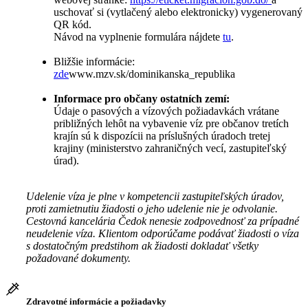
uschovať si (vytlačený alebo elektronicky) vygenerovaný
QR kód.
Návod na vyplnenie formulára nájdete
tu
.
Bližšie informácie:
zde
www.mzv.sk/dominikanska_republika
Informace pro občany ostatních zemí:
Údaje o pasových a vízových požiadavkách vrátane
približných lehôt na vybavenie víz pre občanov tretích
krajín sú k dispozícii na príslušných úradoch tretej
krajiny (ministerstvo zahraničných vecí, zastupiteľský
úrad).
Udelenie víza je plne v kompetencii zastupiteľských úradov,
proti zamietnutiu žiadosti o jeho udelenie nie je odvolanie.
Cestovná kancelária Čedok nenesie zodpovednosť za prípadné
neudelenie víza. Klientom odporúčame podávať žiadosti o víza
s dostatočným predstihom ak žiadosti dokladať všetky
požadované dokumenty.
Zdravotné informácie a požiadavky