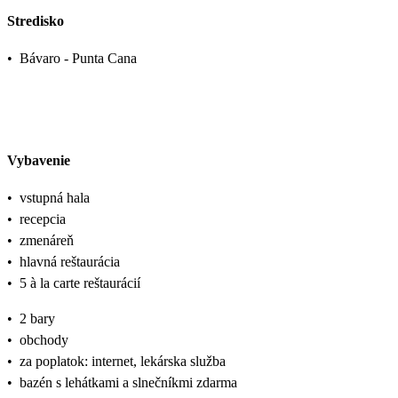
Stredisko
•
Bávaro - Punta Cana
Vybavenie
•
vstupná hala
•
recepcia
•
zmenáreň
•
hlavná reštaurácia
•
5 à la carte reštaurácií
•
2 bary
•
obchody
•
za poplatok: internet, lekárska služba
•
bazén s lehátkami a slnečníkmi zdarma