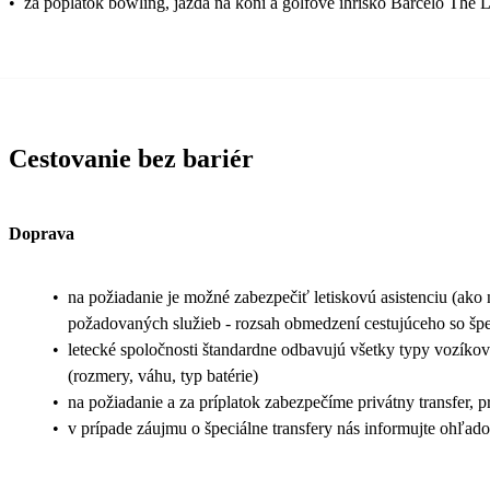
•
za poplatok bowling, jazda na koni a golfové ihrisko Barcelo The 
Cestovanie bez bariér
Doprava
•
na požiadanie je možné zabezpečiť letiskovú asistenciu (ako na
požadovaných služieb - rozsah obmedzení cestujúceho so šp
•
letecké spoločnosti štandardne odbavujú všetky typy vozíkov 
(rozmery, váhu, typ batérie)
•
na požiadanie a za príplatok zabezpečíme privátny transfer, 
•
v prípade záujmu o špeciálne transfery nás informujte ohľad