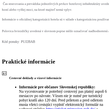
Čas stravovania a prevádzka jednotlivých prvkov hotelovej infraštruktúry u
hostí alebo vyššej moci, na ktoré majiteľ nemá vplyv.
Informácie o oficiálnej kategorizácii hotela sú v súlade s kategorizáciou používan
Polovica hviezdičky uvedená v slovnom popise môže označovať nadhodnotenú al
Kód ponuky:
PUJ2BAB
Praktické informácie
Cestovné doklady a vízové informácie
Informácie pre občanov Slovenskej republiky:
Na vycestovanie je potrebný cestovný pas platný aspoň 6
mesiacov po návrate. Vízum nie je nutné pre turistický
pobyt kratší ako 120 dní. Pred príletom a pred odletom
musia všetci cestujúci vyplniť elektronický formulár na
webovej stránke:
https://eticket.migracion.gob.do/
a