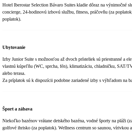
Hotel Iberostar Selection Bávaro Suites kladie dôraz na výnimočné s
concierge, 24-hodinovú izbovú službu, fitness, práčovňu (za poplatok
poplatok).
Ubytovanie
Izby Junior Suite s možnosťou až dvoch prísteliek sú priestranné a e
vlastnú kúpeľňu (WC, sprcha, fén), klimatizáciu, chladničku, SAT/TV 
alebo terasa.
Za príplatok sú k dispozícii podobne zariadené izby s výhľadom na b
Šport a zábava
Niekoľko bazénov vrátane detského bazéna, vodné športy na pláži (za
golfové ihrisko (za poplatok). Wellness centrum so saunou, vírivkou 