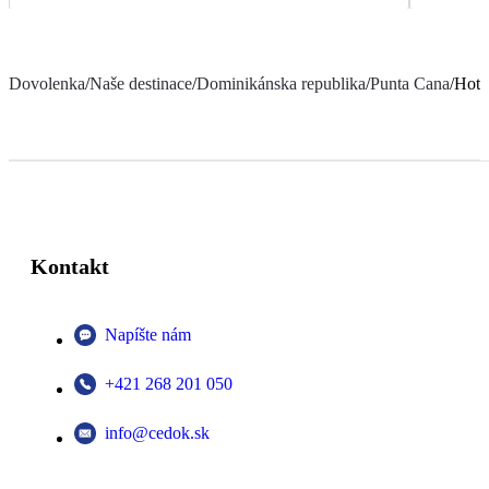
Dovolenka
/
Naše destinace
/
Dominikánska republika
/
Punta Cana
/
Hotel
Kontakt
Napíšte nám
+421 268 201 050
info@cedok.sk