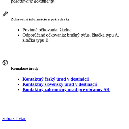
požadované dokumenty.
Zdravotné informácie a požiadavky
Povinné očkovania: žiadne
Odporúčané očkovania: brušný týfus, žltačka typu A,
žltačka typu B
Kontaktné úrady
Kontaktný český úrad v destinácii
Kontaktný slovenský úrad v destinácii
Kontaktný zahraničný úrad pre občanov SR
zobraziť viac