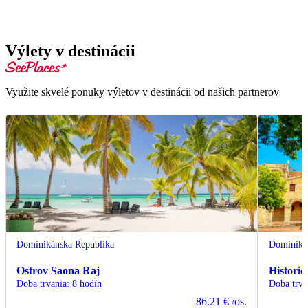
Výlety v destinácii
Využite skvelé ponuky výletov v destinácii od našich partnerov
Dominikánska Republika
Dominiká
Ostrov Saona Raj
Histori
Doba trvania
:
8 hodín
Doba trva
86.21 €
/os.