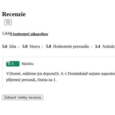
Recenzie
5.8
/6
5 hodnotení zákazníkov
5.6
Izba
5.8
Strava
5.8
Hodnotenie personálu
3.4
Animác
6
/6
Markéta
Výborné, můžeme jen doporučit. A v Dominikáně nejsme naposled. 
příjemný personál, čistota na 1.
Zobraziť všetky recenzie