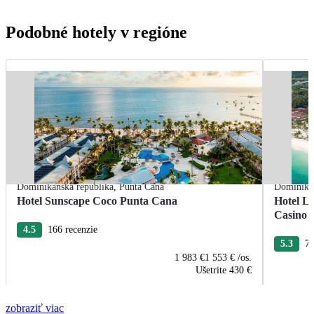
Podobné hotely v regióne
Dominikánska republika
,
Punta Cana
Dominikán
Hotel Sunscape Coco Punta Cana
Hotel L
Casino
4.5
166 recenzie
5.3
76
1 983 €
1 553 €
/os.
Ušetrite
430 €
zobraziť viac