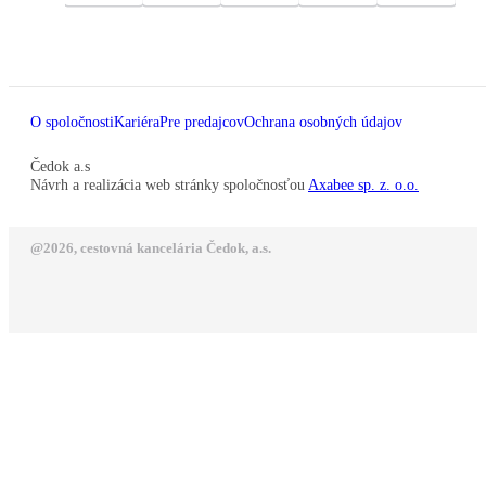
O spoločnosti
Kariéra
Pre predajcov
Ochrana osobných údajov
Čedok a.s
Návrh a realizácia web stránky spoločnosťou
Axabee sp. z. o.o.
@2026, cestovná kancelária Čedok, a.s.