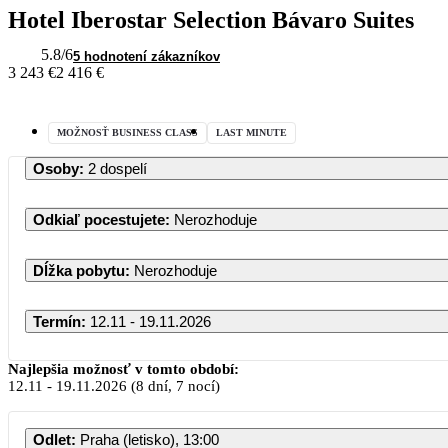
Hotel Iberostar Selection Bávaro Suites
5.8
/6
5 hodnotení zákazníkov
3 243 €
2 416 €
MOŽNOSŤ BUSINESS CLASS
LAST MINUTE
Osoby
:
2 dospelí
Odkiaľ pocestujete
:
Nerozhoduje
Dĺžka pobytu
:
Nerozhoduje
Termín
:
12.11 - 19.11.2026
November 2026
Najlepšia možnosť v tomto období:
12.11
-
19.11.2026
(8 dní, 7 nocí)
PO
UT
ST
ŠT
PI
SO
Odlet
:
Praha (letisko), 13:00