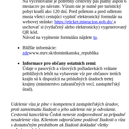
Na vycestovanie je potrebný cestovný pas platný aspoň 6
mesiacov po návrate. Vízum nie je nutné pre turistický
pobyt kratší ako 120 dní. Pred príletom a pred odletom
musia všetci cestujúci vyplniť elektronický formulár na
webovej stránke:
https://eticket.migracion.gob.do/
a
uschovať si (vytlačený alebo elektronicky) vygenerovaný
QR kód.
Návod na vyplnenie formulára nájdete
tu
.
Bližšie informácie:
zde
www.mzv.sk/dominikanska_republika
Informace pro občany ostatních zemí:
Údaje o pasových a vízových požiadavkách vrátane
približných lehôt na vybavenie víz pre občanov tretích
krajín sú k dispozícii na príslušných úradoch tretej
krajiny (ministerstvo zahraničných vecí, zastupiteľský
úrad).
Udelenie víza je plne v kompetencii zastupiteľských úradov,
proti zamietnutiu žiadosti o jeho udelenie nie je odvolanie.
Cestovná kancelária Čedok nenesie zodpovednosť za prípadné
neudelenie víza. Klientom odporúčame podávať žiadosti o víza
s dostatočným predstihom ak žiadosti dokladať všetky