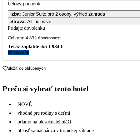
Letový poriadok
Izba
:
Junior Suite pro 2 osoby, výhled zahrada
Strava
:
All inclusive
2
3
4
5
6
7
2 334
Pridajte dovolenku
Celkom:
4 832 €
9
10
11
12
13
14
podrobnosti
2 416
Teraz zaplatíte iba
1 934 €
Rezervujte
16
17
18
19
20
21
2 375
uložiť do obľúbených
23
24
25
26
27
28
2 334
30
Prečo si vybrať tento hotel
NOVÉ
vhodné pre rodiny s deťmi
priamo na piesočnatej pláži
oblasť sa nachádza v tropickej záhrade