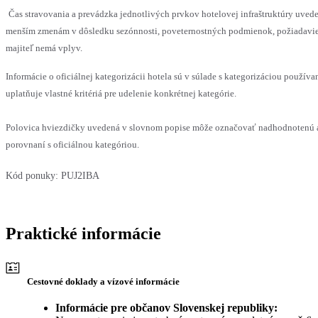
Čas stravovania a prevádzka jednotlivých prvkov hotelovej infraštruktúry uve
menším zmenám v dôsledku sezónnosti, poveternostných podmienok, požiadaviek 
majiteľ nemá vplyv.
Informácie o oficiálnej kategorizácii hotela sú v súlade s kategorizáciou používa
uplatňuje vlastné kritériá pre udelenie konkrétnej kategórie.
Polovica hviezdičky uvedená v slovnom popise môže označovať nadhodnotenú 
porovnaní s oficiálnou kategóriou.
Kód ponuky:
PUJ2IBA
Praktické informácie
Cestovné doklady a vízové informácie
Informácie pre občanov Slovenskej republiky: