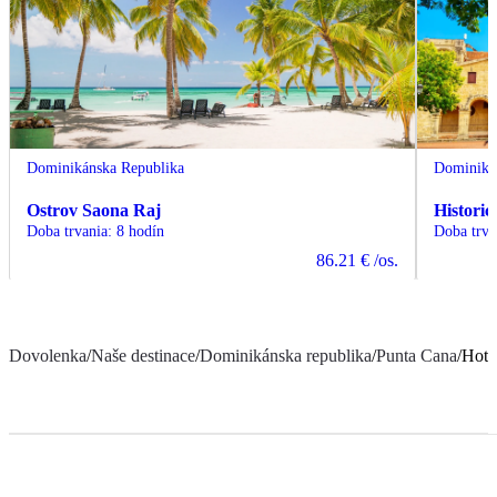
Dominikánska Republika
Dominiká
Ostrov Saona Raj
Histori
Doba trvania
:
8 hodín
Doba trva
86.21 €
/os.
Dovolenka
/
Naše destinace
/
Dominikánska republika
/
Punta Cana
/
Hote