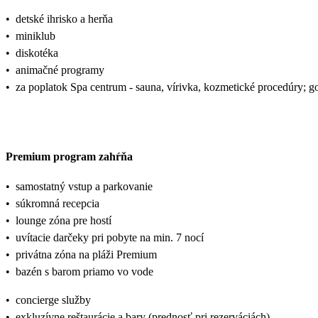
•
detské ihrisko a herňa
•
miniklub
•
diskotéka
•
animačné programy
•
za poplatok Spa centrum - sauna, vírivka, kozmetické procedúry; go
Premium program zahŕňa
•
samostatný vstup a parkovanie
•
súkromná recepcia
•
lounge zóna pre hostí
•
uvítacie darčeky pri pobyte na min. 7 nocí
•
privátna zóna na pláži Premium
•
bazén s barom priamo vo vode
•
concierge služby
•
exkluzívne reštaurácie a bary (prednosť pri rezerváciách)