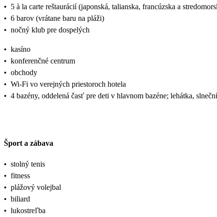
•
5 à la carte reštaurácií (japonská, talianska, francúzska a stredomo
•
6 barov (vrátane baru na pláži)
•
nočný klub pre dospelých
•
kasíno
•
konferenčné centrum
•
obchody
•
Wi-Fi vo verejných priestoroch hotela
•
4 bazény, oddelená časť pre deti v hlavnom bazéne; lehátka, slnečn
Šport a zábava
•
stolný tenis
•
fitness
•
plážový volejbal
•
biliard
•
lukostreľba