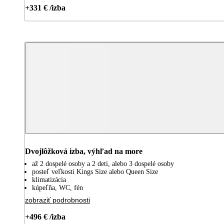
+331 € /izba
Dvojlôžková izba, výhľad na more
až 2 dospelé osoby a 2 deti, alebo 3 dospelé osoby
posteľ veľkosti Kings Size alebo Queen Size
klimatizácia
kúpeľňa, WC, fén
zobraziť podrobnosti
+496 € /izba