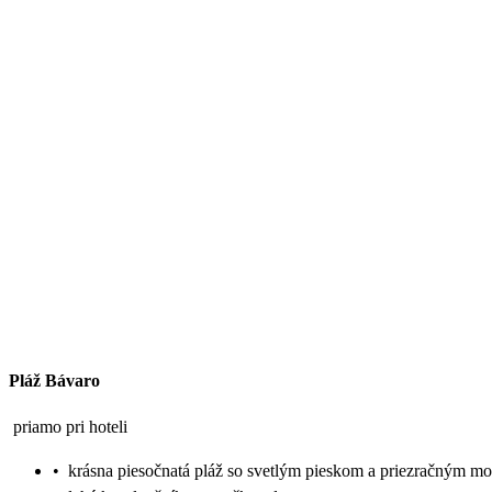
Pláž Bávaro
priamo pri hoteli
•
krásna piesočnatá pláž so svetlým pieskom a priezračným m