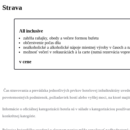
Strava
All inclusive
zahŕňa raňajky, obedy a večere formou bufetu
občerstvenie počas dňa
nealkoholické a alkoholické nápoje miestnej výroby v časoch a 
možnosť večerí v reštauráciách à la carte (nutná rezervácia vopr
v cene
Čas stravovania a prevádzka jednotlivých prvkov hotelovej infraštruktúry uv
poveternostných podmienok, požiadaviek hostí alebo vyššej moci, na ktoré maji
Informácie o oficiálnej kategorizácii hotela sú v súlade s kategorizáciou používan
konkrétnej kategórie.
Polovica hviezdičky uvedená v slovnom popise môže označovať nadhodnotenú al