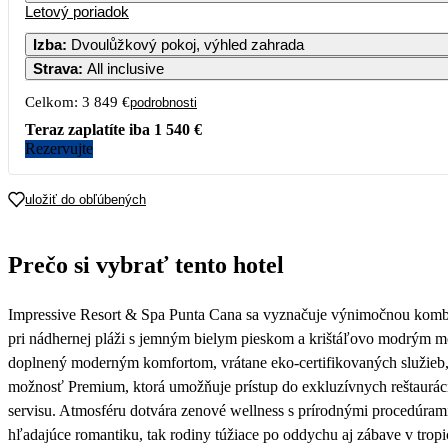
Letový poriadok
Izba
:
Dvoulůžkový pokoj, výhled zahrada
Strava
:
All inclusive
5
6
7
Celkom:
3 849 €
podrobnosti
12
13
14
Teraz zaplatíte iba
1 540 €
Rezervujte
19
20
21
uložiť do obľúbených
26
27
28
Prečo si vybrať tento hotel
Impressive Resort & Spa Punta Cana sa vyznačuje výnimočnou kombiná
pri nádhernej pláži s jemným bielym pieskom a krištáľovo modrým m
doplnený moderným komfortom, vrátane eko-certifikovaných služieb, š
možnosť Premium, ktorá umožňuje prístup do exkluzívnych reštaurácií
servisu. Atmosféru dotvára zenové wellness s prírodnými procedúrami
hľadajúce romantiku, tak rodiny túžiace po oddychu aj zábave v tropi