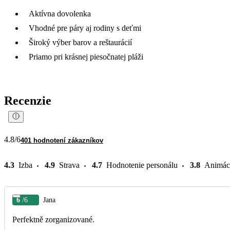
Aktívna dovolenka
Vhodné pre páry aj rodiny s deťmi
Široký výber barov a reštaurácií
Priamo pri krásnej piesočnatej pláži
Recenzie
4.8
/6
401 hodnotení zákazníkov
4.3
Izba
4.9
Strava
4.7
Hodnotenie personálu
3.8
Animác
6
/6
Jana
Perfektně zorganizované.