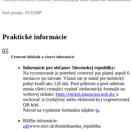
Kód ponuky:
PUJ2IMP
Praktické informácie
Cestovné doklady a vízové informácie
Informácie pre občanov Slovenskej republiky:
Na vycestovanie je potrebný cestovný pas platný aspoň 6
mesiacov po návrate. Vízum nie je nutné pre turistický
pobyt kratší ako 120 dní. Pred príletom a pred odletom
musia všetci cestujúci vyplniť elektronický formulár na
webovej stránke:
https://eticket.migracion.gob.do/
a
uschovať si (vytlačený alebo elektronicky) vygenerovaný
QR kód.
Návod na vyplnenie formulára nájdete
tu
.
Bližšie informácie:
zde
www.mzv.sk/dominikanska_republika