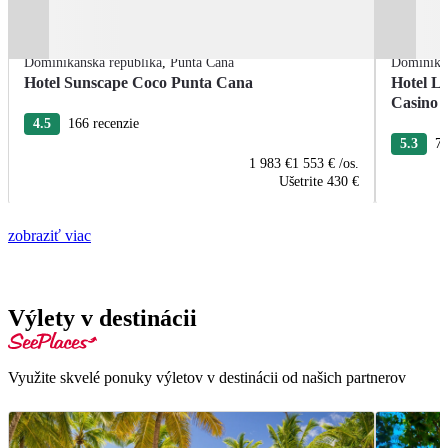
Dominikánska republika
,
Punta Cana
Dominikán
Hotel Sunscape Coco Punta Cana
Hotel L
Casino
4.5
166 recenzie
5.3
76
1 983 €
1 553 €
/os.
Ušetrite
430 €
zobraziť viac
Výlety v destinácii
Využite skvelé ponuky výletov v destinácii od našich partnerov