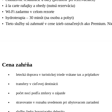
•
à la carte raňajky a obedy (nutná rezervácia)
•
Wi-Fi zadarmo v celom rezorte
•
hydroterapia – 30 minút (na osobu a pobyt)
•
Tieto služby sú zahrnuté v cene izieb označených ako Premium. Nie
Cena zahŕňa
letecká doprava v turistickej triede vrátane tax a príplatkov
transfery v cieľovej destinácii
počet nocí podľa zmluvy o zájazde
stravovanie v rozsahu uvedenom pri ubytovacom zariadení
služby česky hovoriaceho delegáta