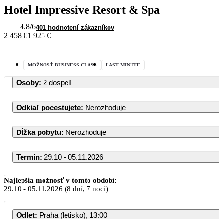
Hotel Impressive Resort & Spa
4.8
/6
401 hodnotení zákazníkov
2 458 €
1 925 €
MOŽNOSŤ BUSINESS CLASS
LAST MINUTE
Osoby
:
2 dospelí
Odkiaľ pocestujete
:
Nerozhoduje
Dĺžka pobytu
:
Nerozhoduje
Termín
:
29.10 - 05.11.2026
Októ
Najlepšia možnosť v tomto období:
29.10
-
05.11.2026
(8 dní, 7 nocí)
PO
UT
ST
Odlet
:
Praha (letisko), 13:00