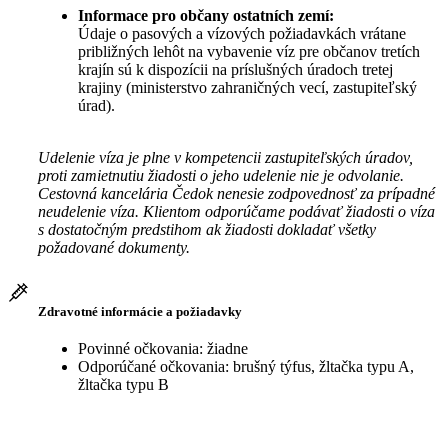
Informace pro občany ostatních zemí:
Údaje o pasových a vízových požiadavkách vrátane
približných lehôt na vybavenie víz pre občanov tretích
krajín sú k dispozícii na príslušných úradoch tretej
krajiny (ministerstvo zahraničných vecí, zastupiteľský
úrad).
Udelenie víza je plne v kompetencii zastupiteľských úradov,
proti zamietnutiu žiadosti o jeho udelenie nie je odvolanie.
Cestovná kancelária Čedok nenesie zodpovednosť za prípadné
neudelenie víza. Klientom odporúčame podávať žiadosti o víza
s dostatočným predstihom ak žiadosti dokladať všetky
požadované dokumenty.
Zdravotné informácie a požiadavky
Povinné očkovania: žiadne
Odporúčané očkovania: brušný týfus, žltačka typu A,
žltačka typu B