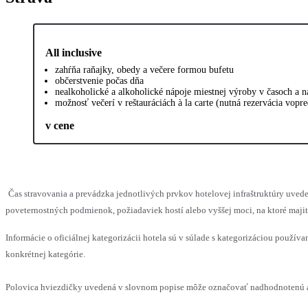
All inclusive
zahŕňa raňajky, obedy a večere formou bufetu
občerstvenie počas dňa
nealkoholické a alkoholické nápoje miestnej výroby v časoch a 
možnosť večerí v reštauráciách à la carte (nutná rezervácia vopr
v cene
Čas stravovania a prevádzka jednotlivých prvkov hotelovej infraštruktúry uv
poveternostných podmienok, požiadaviek hostí alebo vyššej moci, na ktoré maji
Informácie o oficiálnej kategorizácii hotela sú v súlade s kategorizáciou používan
konkrétnej kategórie.
Polovica hviezdičky uvedená v slovnom popise môže označovať nadhodnotenú al