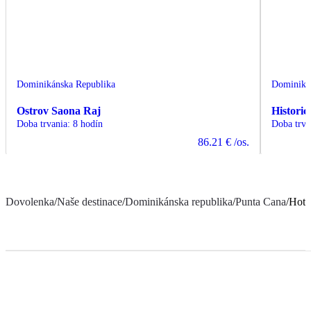
Dominikánska Republika
Dominiká
Ostrov Saona Raj
Histori
Doba trvania
:
8 hodín
Doba trva
86.21 €
/os.
Dovolenka
/
Naše destinace
/
Dominikánska republika
/
Punta Cana
/
Hote