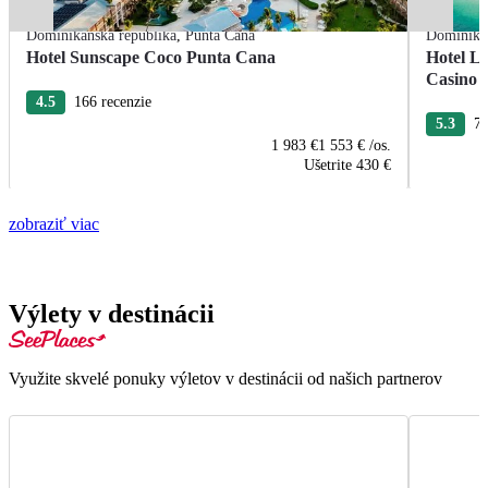
Dominikánska republika
,
Punta Cana
Dominikán
Hotel Sunscape Coco Punta Cana
Hotel L
Casino
4.5
166 recenzie
5.3
76
1 983 €
1 553 €
/os.
Ušetrite
430 €
zobraziť viac
Výlety v destinácii
Využite skvelé ponuky výletov v destinácii od našich partnerov