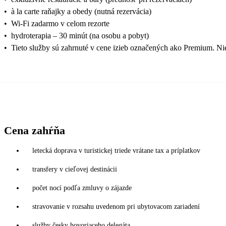
•
à la carte raňajky a obedy (nutná rezervácia)
•
Wi-Fi zadarmo v celom rezorte
•
hydroterapia – 30 minút (na osobu a pobyt)
•
Tieto služby sú zahrnuté v cene izieb označených ako Premium. Nie
Cena zahŕňa
letecká doprava v turistickej triede vrátane tax a príplatkov
transfery v cieľovej destinácii
počet nocí podľa zmluvy o zájazde
stravovanie v rozsahu uvedenom pri ubytovacom zariadení
služby česky hovoriaceho delegáta