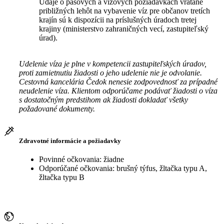
Údaje o pasových a vízových požiadavkách vrátane
približných lehôt na vybavenie víz pre občanov tretích
krajín sú k dispozícii na príslušných úradoch tretej
krajiny (ministerstvo zahraničných vecí, zastupiteľský
úrad).
Udelenie víza je plne v kompetencii zastupiteľských úradov,
proti zamietnutiu žiadosti o jeho udelenie nie je odvolanie.
Cestovná kancelária Čedok nenesie zodpovednosť za prípadné
neudelenie víza. Klientom odporúčame podávať žiadosti o víza
s dostatočným predstihom ak žiadosti dokladať všetky
požadované dokumenty.
Zdravotné informácie a požiadavky
Povinné očkovania: žiadne
Odporúčané očkovania: brušný týfus, žltačka typu A,
žltačka typu B