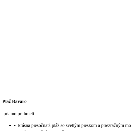
Pláž Bávaro
priamo pri hoteli
•
krásna piesočnatá pláž so svetlým pieskom a priezračným m