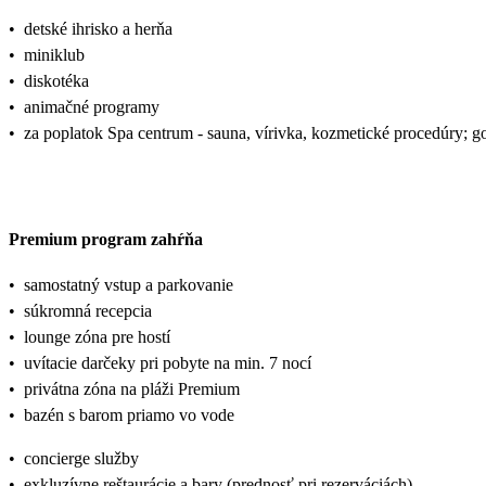
•
detské ihrisko a herňa
•
miniklub
•
diskotéka
•
animačné programy
•
za poplatok Spa centrum - sauna, vírivka, kozmetické procedúry; go
Premium program zahŕňa
•
samostatný vstup a parkovanie
•
súkromná recepcia
•
lounge zóna pre hostí
•
uvítacie darčeky pri pobyte na min. 7 nocí
•
privátna zóna na pláži Premium
•
bazén s barom priamo vo vode
•
concierge služby
•
exkluzívne reštaurácie a bary (prednosť pri rezerváciách)