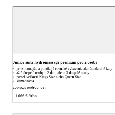
Junior suite hydromassage premium pro 2 osoby
priestrannejšie a ponúkajú rovnaké vybavenie ako štandardné izby
až 2 dospelé osoby a 2 deti, alebo 3 dospelé osoby
posteľ veľkosti Kings Size alebo Queen Size
klimatizácia
zobraziť podrobnosti
+1 066 € /izba