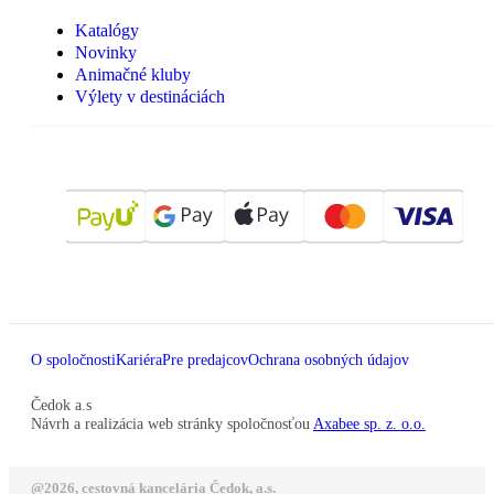
Katalógy
Novinky
Animačné kluby
Výlety v destináciách
O spoločnosti
Kariéra
Pre predajcov
Ochrana osobných údajov
Čedok a.s
Návrh a realizácia web stránky spoločnosťou
Axabee sp. z. o.o.
@2026, cestovná kancelária Čedok, a.s.