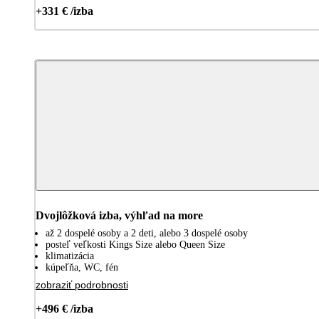
+331 € /izba
Dvojlôžková izba, výhľad na more
až 2 dospelé osoby a 2 deti, alebo 3 dospelé osoby
posteľ veľkosti Kings Size alebo Queen Size
klimatizácia
kúpeľňa, WC, fén
zobraziť podrobnosti
+496 € /izba