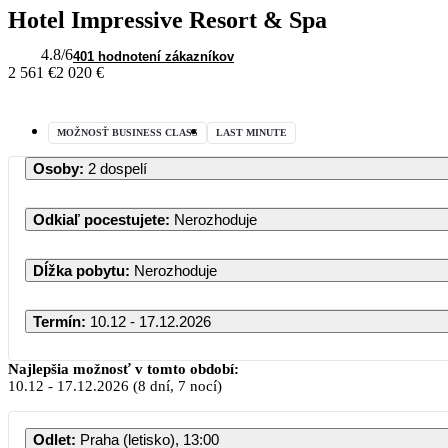
Hotel Impressive Resort & Spa
4.8
/6
401 hodnotení zákazníkov
2 561 €
2 020 €
MOŽNOSŤ BUSINESS CLASS
LAST MINUTE
Osoby
:
2 dospelí
Odkiaľ pocestujete
:
Nerozhoduje
Dĺžka pobytu
:
Nerozhoduje
Termín
:
10.12 - 17.12.2026
Dece
Najlepšia možnosť v tomto období:
10.12
-
17.12.2026
(8 dní, 7 nocí)
PO
UT
ST
Odlet
:
Praha (letisko), 13:00