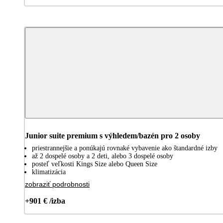
Junior suite premium s výhledem/bazén pro 2 osoby
priestrannejšie a ponúkajú rovnaké vybavenie ako štandardné izby
až 2 dospelé osoby a 2 deti, alebo 3 dospelé osoby
posteľ veľkosti Kings Size alebo Queen Size
klimatizácia
zobraziť podrobnosti
+901 € /izba