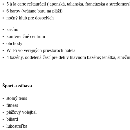
•
5 à la carte reštaurácií (japonská, talianska, francúzska a stredomo
•
6 barov (vrátane baru na pláži)
•
nočný klub pre dospelých
•
kasíno
•
konferenčné centrum
•
obchody
•
Wi-Fi vo verejných priestoroch hotela
•
4 bazény, oddelená časť pre deti v hlavnom bazéne; lehátka, slnečn
Šport a zábava
•
stolný tenis
•
fitness
•
plážový volejbal
•
biliard
•
lukostreľba