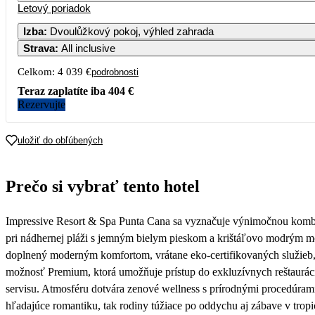
Letový poriadok
1
2
Izba
:
Dvoulůžkový pokoj, výhled zahrada
Strava
:
All inclusive
7
8
9
Celkom:
4 039 €
podrobnosti
14
15
16
Teraz zaplatíte iba
404 €
Rezervujte
21
22
23
uložiť do obľúbených
28
29
30
Prečo si vybrať tento hotel
Impressive Resort & Spa Punta Cana sa vyznačuje výnimočnou kombiná
pri nádhernej pláži s jemným bielym pieskom a krištáľovo modrým m
doplnený moderným komfortom, vrátane eko-certifikovaných služieb, š
možnosť Premium, ktorá umožňuje prístup do exkluzívnych reštaurácií
servisu. Atmosféru dotvára zenové wellness s prírodnými procedúrami
hľadajúce romantiku, tak rodiny túžiace po oddychu aj zábave v tropi