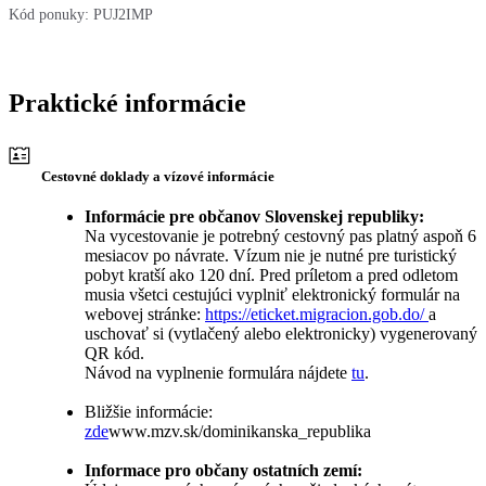
Kód ponuky:
PUJ2IMP
Praktické informácie
Cestovné doklady a vízové informácie
Informácie pre občanov Slovenskej republiky:
Na vycestovanie je potrebný cestovný pas platný aspoň 6
mesiacov po návrate. Vízum nie je nutné pre turistický
pobyt kratší ako 120 dní. Pred príletom a pred odletom
musia všetci cestujúci vyplniť elektronický formulár na
webovej stránke:
https://eticket.migracion.gob.do/
a
uschovať si (vytlačený alebo elektronicky) vygenerovaný
QR kód.
Návod na vyplnenie formulára nájdete
tu
.
Bližšie informácie:
zde
www.mzv.sk/dominikanska_republika
Informace pro občany ostatních zemí: