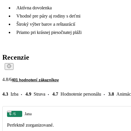
Aktívna dovolenka
Vhodné pre páry aj rodiny s deťmi
Široký výber barov a reštaurácií
Priamo pri krásnej piesočnatej pláži
Recenzie
4.8
/6
401 hodnotení zákazníkov
4.3
Izba
4.9
Strava
4.7
Hodnotenie personálu
3.8
Animác
6
/6
Jana
Perfektně zorganizované.