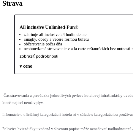
Strava
All inclusive Unlimited-Fun®
zahrňuje all inclusive 24 hodín denne
raňajky, obedy a večere formou bufetu
občerstvenie počas dňa
neobmedzené stravovanie v a la carte reštauráciách bez nutnosti 
zobraziť podrobnosti
v cene
Čas stravovania a prevádzka jednotlivých prvkov hotelovej infraštruktúry uv
ktoré majiteľ nemá vplyv.
Informácie o oficiálnej kategorizácii hotela sú v súlade s kategorizáciou používan
Polovica hviezdičky uvedená v slovnom popise môže označovať nadhodnotenú al