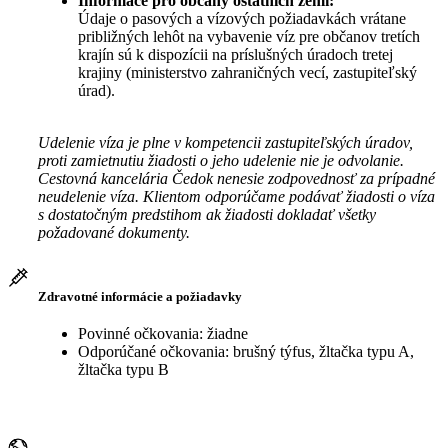
Informace pro občany ostatních zemí:
Údaje o pasových a vízových požiadavkách vrátane
približných lehôt na vybavenie víz pre občanov tretích
krajín sú k dispozícii na príslušných úradoch tretej
krajiny (ministerstvo zahraničných vecí, zastupiteľský
úrad).
Udelenie víza je plne v kompetencii zastupiteľských úradov,
proti zamietnutiu žiadosti o jeho udelenie nie je odvolanie.
Cestovná kancelária Čedok nenesie zodpovednosť za prípadné
neudelenie víza. Klientom odporúčame podávať žiadosti o víza
s dostatočným predstihom ak žiadosti dokladať všetky
požadované dokumenty.
Zdravotné informácie a požiadavky
Povinné očkovania: žiadne
Odporúčané očkovania: brušný týfus, žltačka typu A,
žltačka typu B