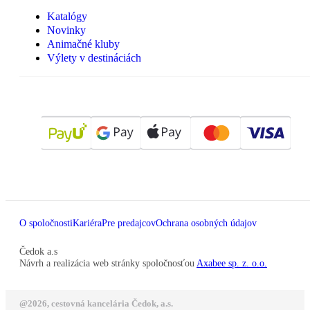
Katalógy
Novinky
Animačné kluby
Výlety v destináciách
O spoločnosti
Kariéra
Pre predajcov
Ochrana osobných údajov
Čedok a.s
Návrh a realizácia web stránky spoločnosťou
Axabee sp. z. o.o.
@2026, cestovná kancelária Čedok, a.s.