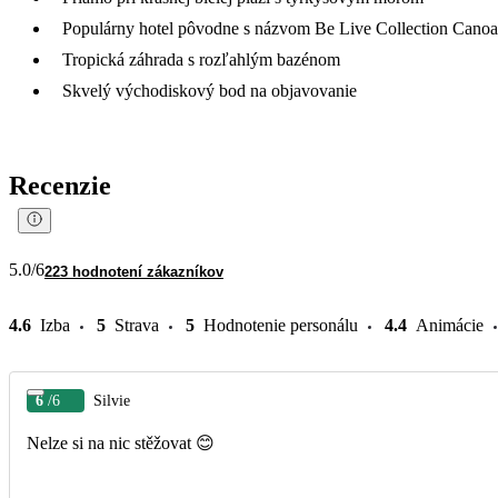
Populárny hotel pôvodne s názvom Be Live Collection Canoa
Tropická záhrada s rozľahlým bazénom
Skvelý východiskový bod na objavovanie
Recenzie
5.0
/6
223 hodnotení zákazníkov
4.6
Izba
5
Strava
5
Hodnotenie personálu
4.4
Animácie
6
/6
Silvie
Nelze si na nic stěžovat 😊