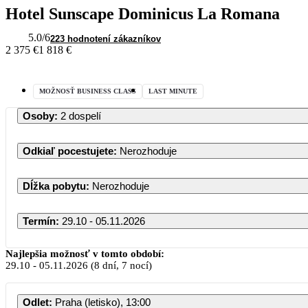
Hotel Sunscape Dominicus La Romana
5.0
/6
223 hodnotení zákazníkov
2 375 €
1 818 €
MOŽNOSŤ BUSINESS CLASS
LAST MINUTE
Osoby
:
2 dospelí
Odkiaľ pocestujete
:
Nerozhoduje
Dĺžka pobytu
:
Nerozhoduje
Termín
:
29.10 - 05.11.2026
Najlepšia možnosť v tomto období:
29.10
-
05.11.2026
(8 dní, 7 nocí)
Odlet
:
Praha (letisko), 13:00