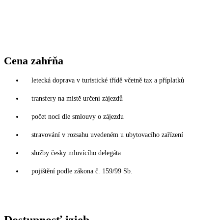
Cena zahŕňa
letecká doprava v turistické třídě včetně tax a příplatků
transfery na místě určení zájezdů
počet nocí dle smlouvy o zájezdu
stravování v rozsahu uvedeném u ubytovacího zařízení
služby česky mluvícího delegáta
pojištění podle zákona č. 159/99 Sb.
Dostupnosť izieb