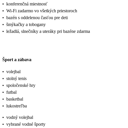
•
konferenčná miestnosť
•
Wi-Fi zadarmo vo všetkých priestoroch
•
bazén s oddelenou časťou pre deti
•
šmýkačky a tobogany
•
ležadlá, slnečníky a uteráky pri bazéne zdarma
Šport a zábava
•
volejbal
•
stolný tenis
•
spoločenské hry
•
futbal
•
basketbal
•
lukostreľba
•
vodný volejbal
•
vybrané vodné športy