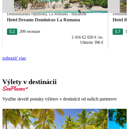
Dominikánska republika
,
La Romana - Bayahibe
Dominikán
Hotel Dreams Dominicus La Romana
Hotel Ib
5.2
209 recenzie
5.7
13
2 416 €
2 020 €
/os.
Ušetrite
396 €
zobraziť viac
Výlety v destinácii
Využite skvelé ponuky výletov v destinácii od našich partnerov