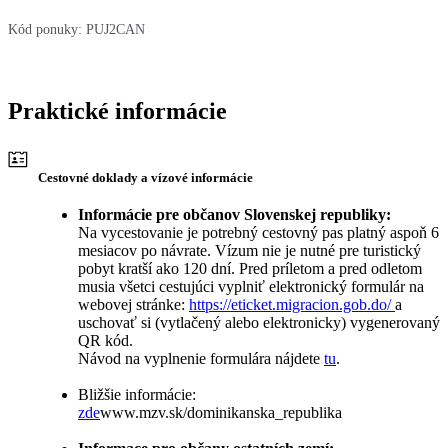
Kód ponuky:
PUJ2CAN
Praktické informácie
Cestovné doklady a vízové informácie
Informácie pre občanov Slovenskej republiky:
Na vycestovanie je potrebný cestovný pas platný aspoň 6
mesiacov po návrate. Vízum nie je nutné pre turistický
pobyt kratší ako 120 dní. Pred príletom a pred odletom
musia všetci cestujúci vyplniť elektronický formulár na
webovej stránke:
https://eticket.migracion.gob.do/
a
uschovať si (vytlačený alebo elektronicky) vygenerovaný
QR kód.
Návod na vyplnenie formulára nájdete
tu
.
Bližšie informácie:
zde
www.mzv.sk/dominikanska_republika