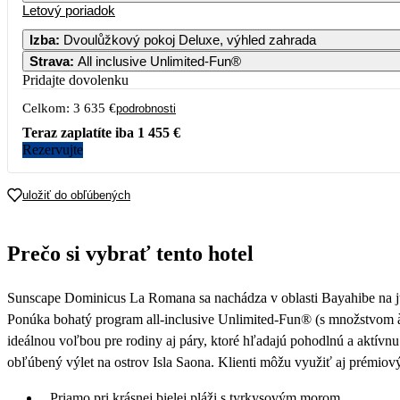
Letový poriadok
Izba
:
Dvoulůžkový pokoj Deluxe, výhled zahrada
Strava
:
All inclusive Unlimited-Fun®
Pridajte dovolenku
Celkom:
3 635 €
podrobnosti
Teraz zaplatíte iba
1 455 €
Rezervujte
uložiť do obľúbených
Prečo si vybrať tento hotel
Sunscape Dominicus La Romana sa nachádza v oblasti Bayahibe na j
Ponúka bohatý program all-inclusive Unlimited-Fun® (s množstvom à la 
ideálnou voľbou pre rodiny aj páry, ktoré hľadajú pohodlnú a aktívn
obľúbený výlet na ostrov Isla Saona. Klienti môžu využiť aj prémiov
Priamo pri krásnej bielej pláži s tyrkysovým morom