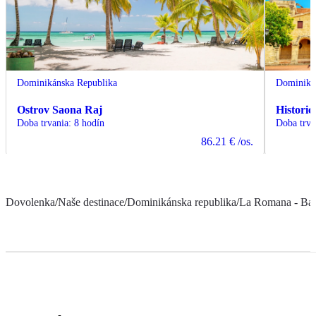
Dominikánska Republika
Dominiká
Ostrov Saona Raj
Histori
Doba trvania
:
8 hodín
Doba trva
86.21 €
/os.
Dovolenka
/
Naše destinace
/
Dominikánska republika
/
La Romana - Ba