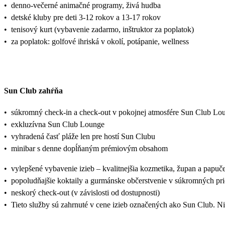
•
denno-večerné animačné programy, živá hudba
•
detské kluby pre deti 3-12 rokov a 13-17 rokov
•
tenisový kurt (vybavenie zadarmo, inštruktor za poplatok)
•
za poplatok: golfové ihriská v okolí, potápanie, wellness
Sun Club zahŕňa
•
súkromný check-in a check-out v pokojnej atmosfére Sun Club Lo
•
exkluzívna Sun Club Lounge
•
vyhradená časť pláže len pre hostí Sun Clubu
•
minibar s denne dopĺňaným prémiovým obsahom
•
vylepšené vybavenie izieb – kvalitnejšia kozmetika, župan a papuč
•
popoludňajšie koktaily a gurmánske občerstvenie v súkromných pri
•
neskorý check-out (v závislosti od dostupnosti)
•
Tieto služby sú zahrnuté v cene izieb označených ako Sun Club. Ni