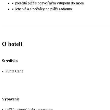
•
piesčitá pláž s pozvoľným vstupom do mora
•
lehatká a slnečníky na pláži zadarmo
O hoteli
Stredisko
•
Punta Cana
Vybavenie
•
veľká vstupná hala s recepciou