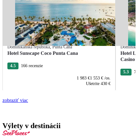
Dominikánska republika
,
Punta Cana
Dominikán
Hotel Sunscape Coco Punta Cana
Hotel L
Casino
4.5
166 recenzie
5.3
76
1 983 €
1 553 €
/os.
Ušetrite
430 €
zobraziť viac
Výlety v destinácii