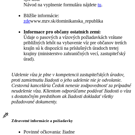
Návod na vyplnenie formulára nájdete
tu
.
Bližšie informácie:
zde
www.mzv.sk/dominikanska_republika
Informace pro občany ostatních zemí:
Údaje o pasových a vízových požiadavkách vrátane
približných lehôt na vybavenie víz pre občanov tretích
krajín sú k dispozícii na príslušných úradoch tretej
krajiny (ministerstvo zahraničných vecí, zastupiteľský
úrad).
Udelenie víza je plne v kompetencii zastupiteľských úradov,
proti zamietnutiu žiadosti o jeho udelenie nie je odvolanie.
Cestovná kancelária Čedok nenesie zodpovednosť za prípadné
neudelenie víza. Klientom odporúčame podávať žiadosti o víza
s dostatočným predstihom ak žiadosti dokladať všetky
požadované dokumenty.
Zdravotné informácie a požiadavky
Povinné očkovania: žiadne