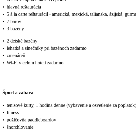
•
hlavná reštaurácia
•
5 à la carte reštaurácií - americká, mexická, talianska, ázijská, gur
•
7 barov
•
3 bazény
•
2 detské bazény
•
lehatká a slnečníky pri bazénoch zadarmo
•
zmenáreň
•
Wi-Fi v celom hoteli zadarmo
Šport a zábava
•
tenisové kurty, 1 hodina denne (vybavenie a osvetlenie za poplatok
•
fitness
•
požičovňa paddleboardov
•
šnorchlovanie