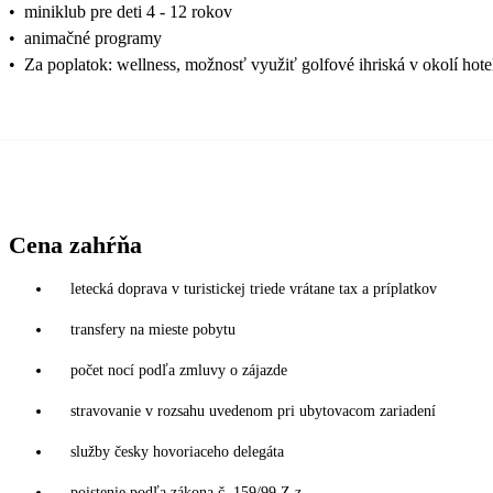
•
miniklub pre deti 4 - 12 rokov
•
animačné programy
•
Za poplatok: wellness, možnosť využiť golfové ihriská v okolí ho
Cena zahŕňa
letecká doprava v turistickej triede vrátane tax a príplatkov
transfery na mieste pobytu
počet nocí podľa zmluvy o zájazde
stravovanie v rozsahu uvedenom pri ubytovacom zariadení
služby česky hovoriaceho delegáta
poistenie podľa zákona č. 159/99 Z.z.