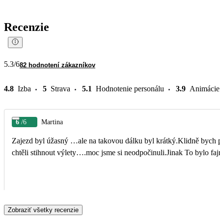
Recenzie
5.3
/6
82 hodnotení zákazníkov
4.8
Izba
5
Strava
5.1
Hodnotenie personálu
3.9
Animácie
6
/6
Martina
Zajezd byl úžasný …ale na takovou dálku byl krátký.Klidně bych p
chtěli stihnout výlety….moc jsme si neodpočinuli.Jinak To bylo faj
Zobraziť všetky recenzie