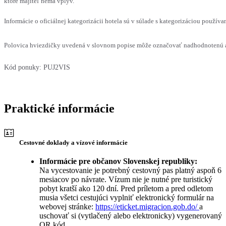
ktoré majiteľ nemá vplyv.
Informácie o oficiálnej kategorizácii hotela sú v súlade s kategorizáciou používan
Polovica hviezdičky uvedená v slovnom popise môže označovať nadhodnotenú al
Kód ponuky:
PUJ2VIS
Praktické informácie
Cestovné doklady a vízové informácie
Informácie pre občanov Slovenskej republiky:
Na vycestovanie je potrebný cestovný pas platný aspoň 6
mesiacov po návrate. Vízum nie je nutné pre turistický
pobyt kratší ako 120 dní. Pred príletom a pred odletom
musia všetci cestujúci vyplniť elektronický formulár na
webovej stránke:
https://eticket.migracion.gob.do/
a
uschovať si (vytlačený alebo elektronicky) vygenerovaný
QR kód.