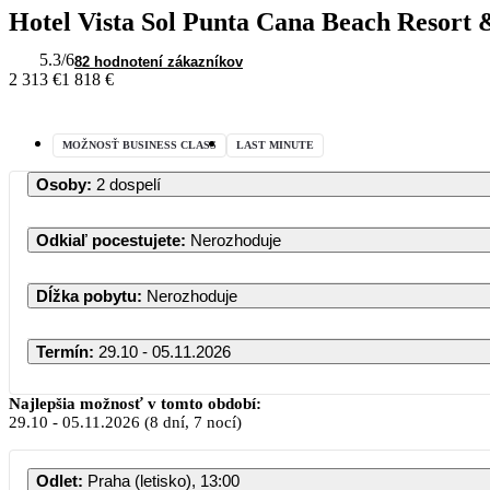
Hotel Vista Sol Punta Cana Beach Resort
5.3
/6
82 hodnotení zákazníkov
2 313 €
1 818 €
MOŽNOSŤ BUSINESS CLASS
LAST MINUTE
Osoby
:
2 dospelí
Odkiaľ pocestujete
:
Nerozhoduje
Dĺžka pobytu
:
Nerozhoduje
Termín
:
29.10 - 05.11.2026
Najlepšia možnosť v tomto období:
29.10
-
05.11.2026
(8 dní, 7 nocí)
Odlet
:
Praha (letisko), 13:00