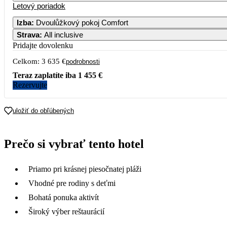
Letový poriadok
Izba
:
Dvoulůžkový pokoj Comfort
Strava
:
All inclusive
Pridajte dovolenku
Celkom:
3 635 €
podrobnosti
Teraz zaplatíte iba
1 455 €
Rezervujte
uložiť do obľúbených
Prečo si vybrať tento hotel
Priamo pri krásnej piesočnatej pláži
Vhodné pre rodiny s deťmi
Bohatá ponuka aktivít
Široký výber reštaurácií