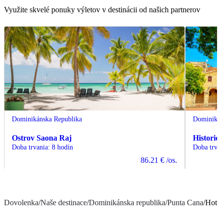
Využite skvelé ponuky výletov v destinácii od našich partnerov
Dominikánska Republika
Dominiká
Ostrov Saona Raj
Histori
Doba trvania
:
8 hodín
Doba trva
86.21 €
/os.
Dovolenka
/
Naše destinace
/
Dominikánska republika
/
Punta Cana
/
Hote