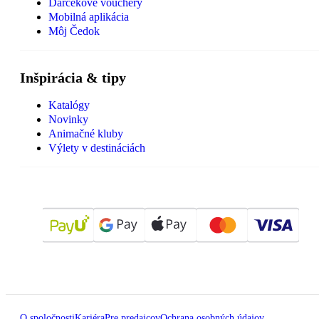
Darčekové vouchery
Mobilná aplikácia
Môj Čedok
Inšpirácia & tipy
Katalógy
Novinky
Animačné kluby
Výlety v destináciách
O spoločnosti
Kariéra
Pre predajcov
Ochrana osobných údajov