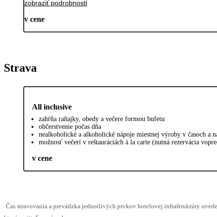
zobraziť podrobnosti
v cene
Strava
All inclusive
zahŕňa raňajky, obedy a večere formou bufetu
občerstvenie počas dňa
nealkoholické a alkoholické nápoje miestnej výroby v časoch a 
možnosť večerí v reštauráciách à la carte (nutná rezervácia vopr
v cene
Čas stravovania a prevádzka jednotlivých prvkov hotelovej infraštruktúry uv