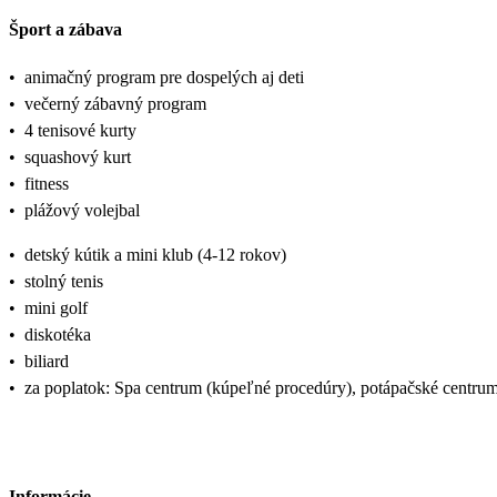
Šport a zábava
•
animačný program pre dospelých aj deti
•
večerný zábavný program
•
4 tenisové kurty
•
squashový kurt
•
fitness
•
plážový volejbal
•
detský kútik a mini klub (4-12 rokov)
•
stolný tenis
•
mini golf
•
diskotéka
•
biliard
•
za poplatok: Spa centrum (kúpeľné procedúry), potápačské centrum
Informácie