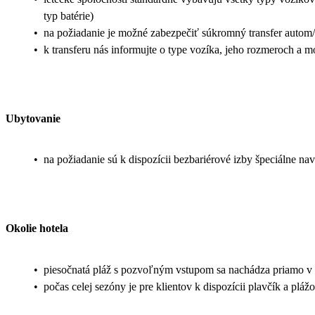
typ batérie)
•
na požiadanie je možné zabezpečiť súkromný transfer autom/
•
k transferu nás informujte o type vozíka, jeho rozmeroch a m
Ubytovanie
•
na požiadanie sú k dispozícii bezbariérové izby špeciálne n
Okolie hotela
•
piesočnatá pláž s pozvoľným vstupom sa nachádza priamo v a
•
počas celej sezóny je pre klientov k dispozícii plavčík a pláž