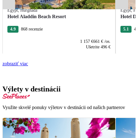
Egypt
,
Hurghada
Egypt
,
Hu
Hotel Aladdin Beach Resort
Hotel De
4.9
868 recenzie
5.1
43
1 157 €
661 €
/os.
Ušetrite
496 €
zobraziť viac
Výlety v destinácii
Využite skvelé ponuky výletov v destinácii od našich partnerov