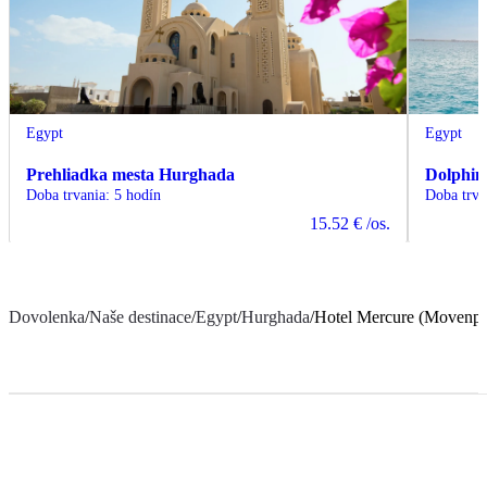
Egypt
Egypt
Prehliadka mesta Hurghada
Dolphin
Doba trvania
:
5 hodín
Doba trva
15.52 €
/os.
Dovolenka
/
Naše destinace
/
Egypt
/
Hurghada
/
Hotel Mercure (Movenpi