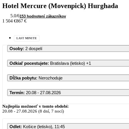
Hotel Mercure (Movenpick) Hurghada
5.0
/6
153 hodnotení zákazníkov
1 504 €
867 €
LAST MINUTE
Osoby
:
2 dospelí
Odkiaľ pocestujete
:
Bratislava (letisko)
+1
Dĺžka pobytu
:
Nerozhoduje
Termín
:
20.08 - 27.08.2026
Najlepšia možnosť v tomto období:
20.08
-
27.08.2026
(8 dní, 7 nocí)
Odlet
:
Košice (letisko), 11:45