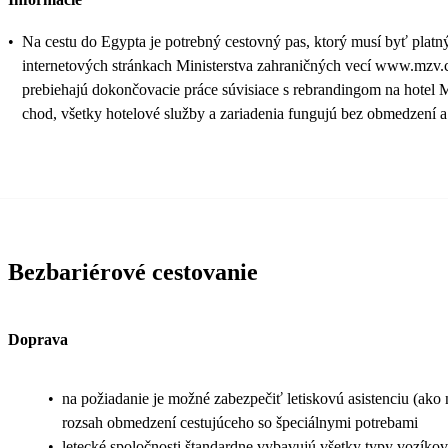
•
Na cestu do Egypta je potrebný cestovný pas, ktorý musí byť platn
internetových stránkach Ministerstva zahraničných vecí www.mzv.c
prebiehajú dokončovacie práce súvisiace s rebrandingom na hotel M
chod, všetky hotelové služby a zariadenia fungujú bez obmedzení a
Bezbariérové cestovanie
Doprava
•
na požiadanie je možné zabezpečiť letiskovú asistenciu (ako n
rozsah obmedzení cestujúceho so špeciálnymi potrebami
•
letecké spoločnosti štandardne vybavujú všetky typy vozíkov 