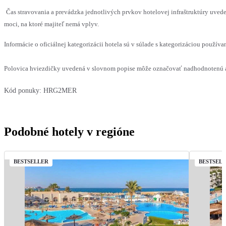
Čas stravovania a prevádzka jednotlivých prvkov hotelovej infraštruktúry uv
moci, na ktoré majiteľ nemá vplyv.
Informácie o oficiálnej kategorizácii hotela sú v súlade s kategorizáciou používan
Polovica hviezdičky uvedená v slovnom popise môže označovať nadhodnotenú al
Kód ponuky:
HRG2MER
Podobné hotely v regióne
BESTSELLER
BESTSEL