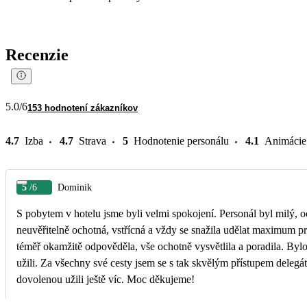
Recenzie
5.0
/6
153 hodnotení zákazníkov
4.7
Izba
4.7
Strava
5
Hodnotenie personálu
4.1
Animácie
5
/6
Dominik
S pobytem v hotelu jsme byli velmi spokojení. Personál byl milý, ochotný a celý pobyt proběhl bez 
neuvěřitelně ochotná, vstřícná a vždy se snažila udělat maximum p
téměř okamžitě odpověděla, vše ochotně vysvětlila a poradila. Bylo
užili. Za všechny své cesty jsem se s tak skvělým přístupem delegáta ještě nesetkal. Její profesionalita, ochota a pozitivní přístup byly jedním z důvodů, proč jsme si
dovolenou užili ještě víc. Moc děkujeme!