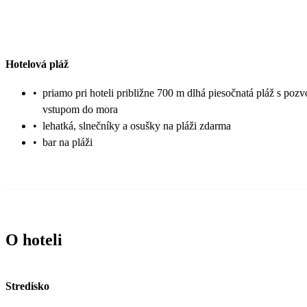
Hotelová pláž
•
priamo pri hoteli približne 700 m dlhá piesočnatá pláž s po
vstupom do mora
•
lehatká, slnečníky a osušky na pláži zdarma
•
bar na pláži
O hoteli
Stredisko