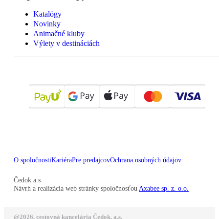
Katalógy
Novinky
Animačné kluby
Výlety v destináciách
O spoločnosti
Kariéra
Pre predajcov
Ochrana osobných údajov
Čedok a.s
Návrh a realizácia web stránky spoločnosťou
Axabee sp. z. o.o.
@2026, cestovná kancelária Čedok, a.s.