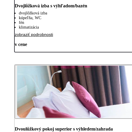
Dvojlôžková izba s výhľadom/bazén
dvojlôžková izba
kúpeľňa, WC
fén
klimatizácia
zobraziť podrobnosti
v cene
Dvoulůžkový pokoj superior s výhledem/zahrada