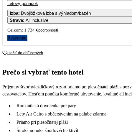
Letový poriadok
Izba
:
Dvojlôžková izba s výhľadom/bazén
Strava
:
All inclusive
Celkom:
1 734 €
podrobnosti
Rezervujte
uložiť do obľúbených
Prečo si vybrať tento hotel
Príjemný štvorhviezdičkový rezort priamo pri piesočnatej pláži s po
cestovateľov. Hosťom ponúka komfortné ubytovanie, kvalitné all inclus
Romantická dovolenka pre páry
Lety Air Cairo s občerstvením na palube zdarma
Priamo pri piesočnatej pláži
Široká ponuka športových aktivít