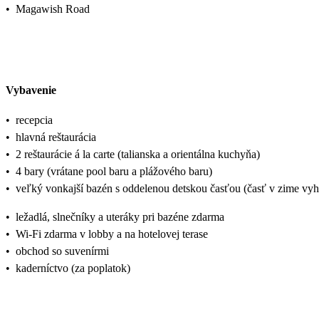
•
Magawish Road
Vybavenie
•
recepcia
•
hlavná reštaurácia
•
2 reštaurácie á la carte (talianska a orientálna kuchyňa)
•
4 bary (vrátane pool baru a plážového baru)
•
veľký vonkajší bazén s oddelenou detskou časťou (časť v zime vyh
•
ležadlá, slnečníky a uteráky pri bazéne zdarma
•
Wi-Fi zdarma v lobby a na hotelovej terase
•
obchod so suvenírmi
•
kaderníctvo (za poplatok)