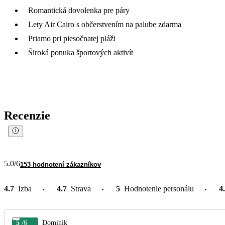
Romantická dovolenka pre páry
Lety Air Cairo s občerstvením na palube zdarma
Priamo pri piesočnatej pláži
Široká ponuka športových aktivít
Recenzie
5.0
/6
153 hodnotení zákazníkov
4.7
Izba
4.7
Strava
5
Hodnotenie personálu
4
5
/6
Dominik