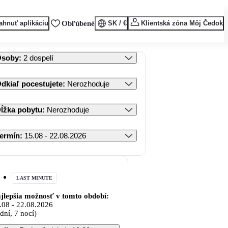
ahnuť aplikáciu
Obľúbené
SK / €
Klientská zóna Môj Čedok
Osoby
:
2 dospelí
dkiaľ pocestujete
:
Nerozhoduje
ĺžka pobytu
:
Nerozhoduje
ermín
:
15.08 - 22.08.2026
LAST MINUTE
jlepšia možnosť v tomto období:
.08
-
22.08.2026
 dní, 7 nocí)