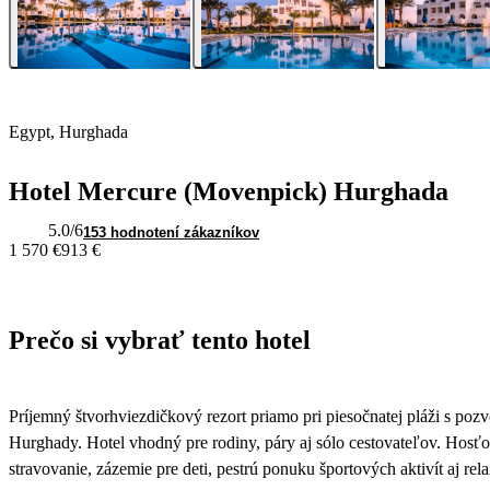
Egypt, Hurghada
Hotel Mercure (Movenpick) Hurghada
5.0
/6
153 hodnotení zákazníkov
1 570 €
913 €
Prečo si vybrať tento hotel
Príjemný štvorhviezdičkový rezort priamo pri piesočnatej pláži s po
Hurghady. Hotel vhodný pre rodiny, páry aj sólo cestovateľov. Hosťo
stravovanie, zázemie pre deti, pestrú ponuku športových aktivít aj rel