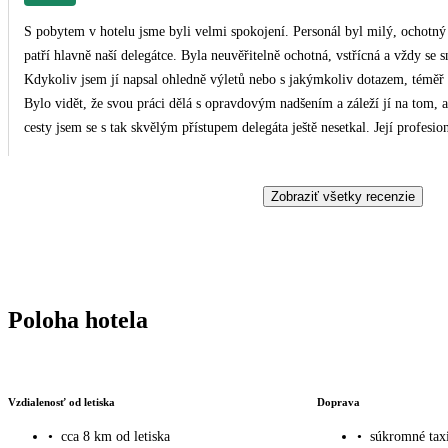
S pobytem v hotelu jsme byli velmi spokojení. Personál byl milý, ochotný a celý pobyt 
patří hlavně naší delegátce. Byla neuvěřitelně ochotná, vstřícná a vždy s
Kdykoliv jsem jí napsal ohledně výletů nebo s jakýmkoliv dotazem, téměř 
Bylo vidět, že svou práci dělá s opravdovým nadšením a záleží jí na tom, aby si klie
cesty jsem se s tak skvělým přístupem delegáta ještě nesetkal. Její profesio
proč jsme si dovolenou užili ještě víc. Moc děkujeme!
Zobraziť všetky recenzie
Poloha hotela
Vzdialenosť od letiska
Doprava
•
cca 8 km od letiska
•
súkromné taxi