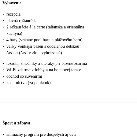
Vybavenie
•
recepcia
•
hlavná reštaurácia
•
2 reštaurácie á la carte (talianska a orientálna
kuchyňa)
•
4 bary (vrátane pool baru a plážového baru)
•
veľký vonkajší bazén s oddelenou detskou
časťou (časť v zime vyhrievaná)
•
ležadlá, slnečníky a uteráky pri bazéne zdarma
•
Wi-Fi zdarma v lobby a na hotelovej terase
•
obchod so suvenírmi
•
kaderníctvo (za poplatok)
Šport a zábava
•
animačný program pre dospelých aj deti