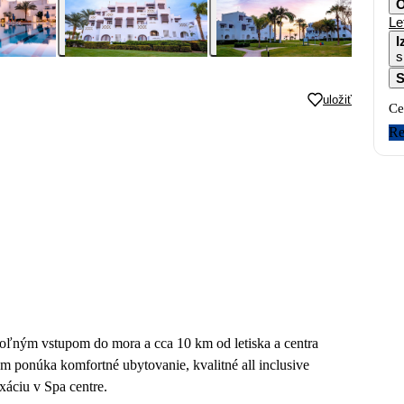
O
Le
I
s
S
uložiť
Ce
Re
zvoľným vstupom do mora a cca 10 km od letiska a centra
m ponúka komfortné ubytovanie, kvalitné all inclusive
axáciu v Spa centre.