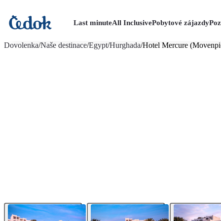
Last minute
All Inclusive
Pobytové zájazdy
Poz
viac fotografií (84)
Dovolenka
/
Naše destinace
/
Egypt
/
Hurghada
/
Hotel Mercure (Movenpi