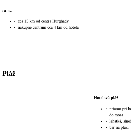
Okolie
•
cca 15 km od centra Hurghady
•
nákupné centrum cca 4 km od hotela
Pláž
Hotelová pláž
•
priamo pri h
do mora
•
lehatká, sln
•
bar na pláži