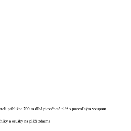
oteli približne 700 m dlhá piesočnatá pláž s pozvoľným vstupom
ečníky a osušky na pláži zdarma