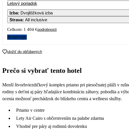
Letový poriadok
Izba
:
Dvojlôžková izba
Strava
:
All inclusive
Celkom:
1 404 €
podrobnosti
Rezervujte
uložiť do obľúbených
Prečo si vybrať tento hotel
Menší štvorhviezdičkový komplex priamo pri piesočnatej pláži v rušnej
rodiny s deťmi aj páry hľadajúce kombináciu zábavy, pohodlia a výh
ocenia možnosť prechádzok do blízkeho centra a wellness služby.
Priamo v centre
Lety Air Cairo s občerstvením na palube zdarma
Vhodné pre páry aj rodinnú dovolenku