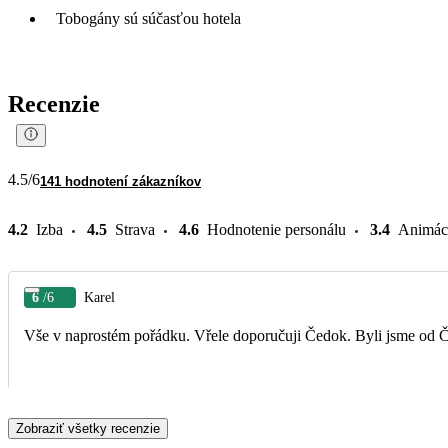
Tobogány sú súčasťou hotela
Recenzie
4.5
/6
141 hodnotení zákazníkov
4.2
Izba
4.5
Strava
4.6
Hodnotenie personálu
3.4
Animác
6
/6
Karel
Vše v naprostém pořádku. Vřele doporučuji Čedok. Byli jsme od Če
Zobraziť všetky recenzie