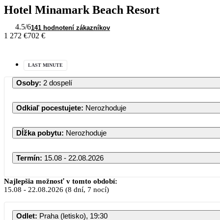
Hotel Minamark Beach Resort
4.5
/6
141 hodnotení zákazníkov
1 272 €
702 €
LAST MINUTE
Osoby
:
2 dospelí
Odkiaľ pocestujete
:
Nerozhoduje
Dĺžka pobytu
:
Nerozhoduje
Termín
:
15.08 - 22.08.2026
Najlepšia možnosť v tomto období:
15.08
-
22.08.2026
(8 dní, 7 nocí)
Odlet
:
Praha (letisko), 19:30