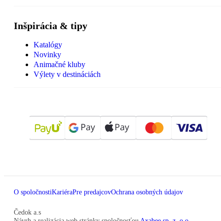
Inšpirácia & tipy
Katalógy
Novinky
Animačné kluby
Výlety v destináciách
O spoločnosti
Kariéra
Pre predajcov
Ochrana osobných údajov
Čedok a.s
Návrh a realizácia web stránky spoločnosťou
Axabee sp. z. o.o.