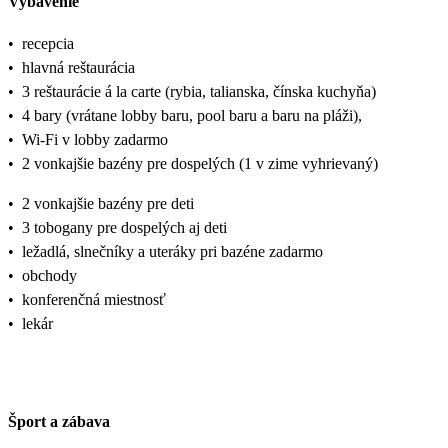
Vybavenie
•
recepcia
•
hlavná reštaurácia
•
3 reštaurácie á la carte (rybia, talianska, čínska kuchyňa)
•
4 bary (vrátane lobby baru, pool baru a baru na pláži),
•
Wi-Fi v lobby zadarmo
•
2 vonkajšie bazény pre dospelých (1 v zime vyhrievaný)
•
2 vonkajšie bazény pre deti
•
3 tobogany pre dospelých aj deti
•
ležadlá, slnečníky a uteráky pri bazéne zadarmo
•
obchody
•
konferenčná miestnosť
•
lekár
Šport a zábava