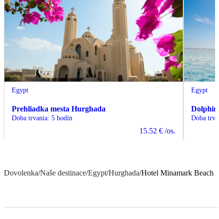
Egypt
Egypt
Prehliadka mesta Hurghada
Dolphin
Doba trvania
:
5 hodín
Doba trva
15.52 €
/os.
Dovolenka
/
Naše destinace
/
Egypt
/
Hurghada
/
Hotel Minamark Beach R