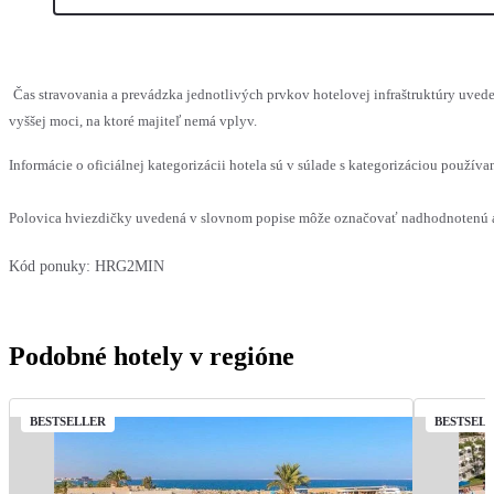
Čas stravovania a prevádzka jednotlivých prvkov hotelovej infraštruktúry uv
vyššej moci, na ktoré majiteľ nemá vplyv.
Informácie o oficiálnej kategorizácii hotela sú v súlade s kategorizáciou používan
Polovica hviezdičky uvedená v slovnom popise môže označovať nadhodnotenú al
Kód ponuky:
HRG2MIN
Podobné hotely v regióne
BESTSELLER
BESTSEL