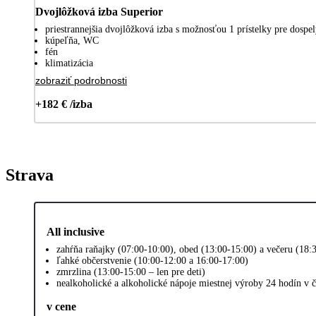
Dvojlôžková izba Superior
priestrannejšia dvojlôžková izba s možnosťou 1 prístelky pre dospelý
kúpeľňa, WC
fén
klimatizácia
zobraziť podrobnosti
+182 € /izba
Strava
All inclusive
zahŕňa raňajky (07:00-10:00), obed (13:00-15:00) a večeru (18:
ľahké občerstvenie (10:00-12:00 a 16:00-17:00)
zmrzlina (13:00-15:00 – len pre deti)
nealkoholické a alkoholické nápoje miestnej výroby 24 hodín v 
v cene