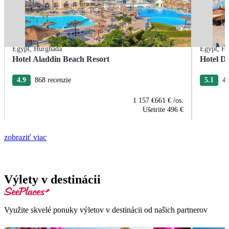
Egypt
,
Hurghada
Egypt
,
Hu
Hotel Aladdin Beach Resort
Hotel De
4.9
868 recenzie
5.1
43
1 157 €
661 €
/os.
Ušetrite
496 €
zobraziť viac
Výlety v destinácii
Využite skvelé ponuky výletov v destinácii od našich partnerov