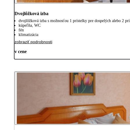
Dvojlôžková izba
dvojlôžková izba s možnosťou 1 prístelky pre dospelých alebo 2 prís
kúpeľňa, WC
fén
klimatizácia
zobraziť podrobnosti
v cene