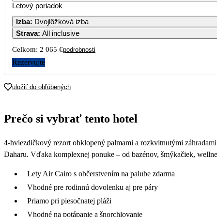
Letový poriadok
Izba
:
Dvojlôžková izba
Strava
:
All inclusive
Celkom:
2 065 €
podrobnosti
Rezervujte
uložiť do obľúbených
Prečo si vybrať tento hotel
4-hviezdičkový rezort obklopený palmami a rozkvitnutými záhradami 
Daharu. Vďaka komplexnej ponuke – od bazénov, šmýkačiek, wellness, 
Lety Air Cairo s občerstvením na palube zdarma
Vhodné pre rodinnú dovolenku aj pre páry
Priamo pri piesočnatej pláži
Vhodné na potápanie a šnorchlovanie