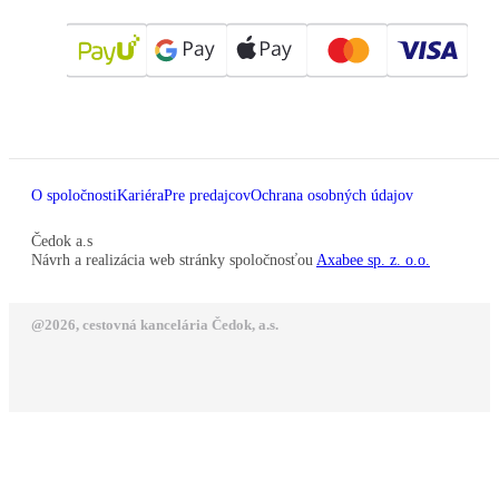
O spoločnosti
Kariéra
Pre predajcov
Ochrana osobných údajov
Čedok a.s
Návrh a realizácia web stránky spoločnosťou
Axabee sp. z. o.o.
@2026, cestovná kancelária Čedok, a.s.