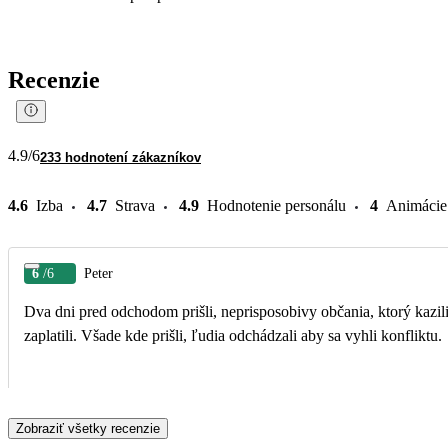
Recenzie
4.9
/6
233 hodnotení zákazníkov
4.6
Izba
4.7
Strava
4.9
Hodnotenie personálu
4
Animácie
6
/6
Peter
Dva dni pred odchodom prišli, neprisposobivy občania, ktorý kazili a
zaplatili. Všade kde prišli, ľudia odchádzali aby sa vyhli konfliktu.
Zobraziť všetky recenzie