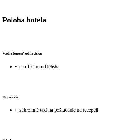
Poloha hotela
Vzdialenosť od letiska
•
cca 15 km od letiska
Doprava
•
súkromné taxi na požiadanie na recepcii