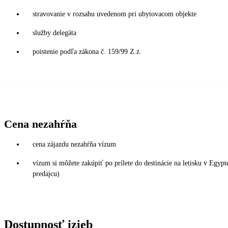
stravovanie v rozsahu uvedenom pri ubytovacom objekte
služby delegáta
poistenie podľa zákona č. 159/99 Z.z.
Cena nezahŕňa
cena zájazdu nezahŕňa vízum
vízum si môžete zakúpiť po prílete do destinácie na letisku v Egy
predajcu)
Dostupnosť izieb