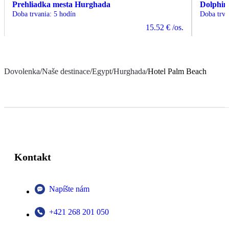
Prehliadka mesta Hurghada
Dolphin
Doba trvania
:
5 hodín
Doba trva
15.52 €
/os.
Dovolenka
/
Naše destinace
/
Egypt
/
Hurghada
/
Hotel Palm Beach
Kontakt
Napíšte nám
+421 268 201 050