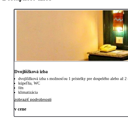
Dvojlôžková izba
dvojlôžková izba s možnosťou 1 prístelky pre dospelého alebo až 2 d
kúpeľňa, WC
fén
klimatizácia
zobraziť podrobnosti
v cene