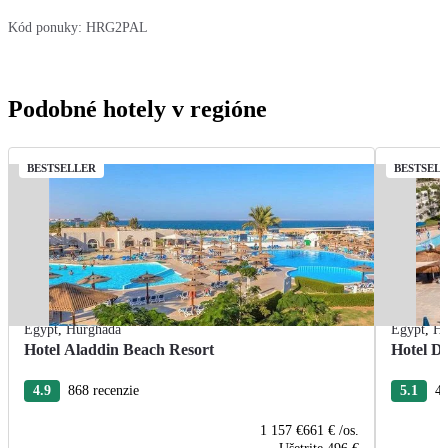
Kód ponuky:
HRG2PAL
Podobné hotely v regióne
BESTSELLER
BESTSEL
Egypt
,
Hurghada
Egypt
,
Hu
Hotel Aladdin Beach Resort
Hotel De
4.9
868 recenzie
5.1
43
1 157 €
661 €
/os.