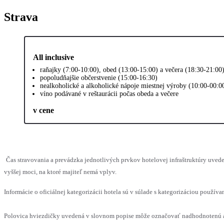
Strava
All inclusive
raňajky (7:00-10:00), obed (13:00-15:00) a večera (18:30-21:00
popoludňajšie občerstvenie (15:00-16:30)
nealkoholické a alkoholické nápoje miestnej výroby (10:00-00:0
víno podávané v reštaurácii počas obeda a večere
v cene
Čas stravovania a prevádzka jednotlivých prvkov hotelovej infraštruktúry uv
vyššej moci, na ktoré majiteľ nemá vplyv.
Informácie o oficiálnej kategorizácii hotela sú v súlade s kategorizáciou používan
Polovica hviezdičky uvedená v slovnom popise môže označovať nadhodnotenú al