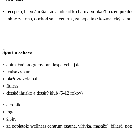
•
recepcia, hlavná reštaurácia, niekoľko barov, vonkajší bazén pre 
lobby zdarma, obchod so suvenírmi, za poplatok: kozmetický salón
Šport a zábava
•
animačné programy pre dospelých aj deti
•
tenisový kurt
•
plážový volejbal
•
fitness
•
detské ihrisko a detský klub (5-12 rokov)
•
aerobik
•
jóga
•
šípky
•
za poplatok: wellness centrum (sauna, vírivka, masáže), biliard, po