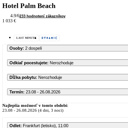
Hotel Palm Beach
4.9
/6
233 hodnotení zákazníkov
1 033 €
LAST MINUTE
Osoby
:
2 dospelí
Odkiaľ pocestujete
:
Nerozhoduje
Dĺžka pobytu
:
Nerozhoduje
Termín
:
23.08 - 26.08.2026
Najlepšia možnosť v tomto období:
23.08
-
26.08.2026
(4 dni, 3 noci)
Odlet
:
Frankfurt (letisko), 11:00