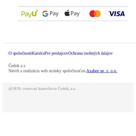
O spoločnosti
Kariéra
Pre predajcov
Ochrana osobných údajov
Čedok a.s
Návrh a realizácia web stránky spoločnosťou
Axabee sp. z. o.o.
@2026, cestovná kancelária Čedok, a.s.