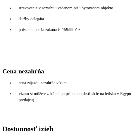
stravovanie v rozsahu uvedenom pri ubytovacom objekte
služby delegáta
poistenie podľa zákona č. 159/99 Z.z.
Cena nezahŕňa
cena zájazdu nezahŕňa vízum
vízum si môžete zakúpiť po prílete do destinácie na letisku v Egy
predajcu)
Dostupnosť izieb