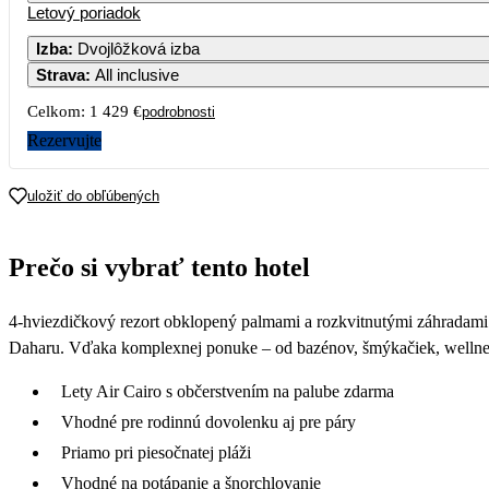
Letový poriadok
Izba
:
Dvojlôžková izba
Strava
:
All inclusive
Celkom:
1 429 €
podrobnosti
Rezervujte
uložiť do obľúbených
Prečo si vybrať tento hotel
4-hviezdičkový rezort obklopený palmami a rozkvitnutými záhradami 
Daharu. Vďaka komplexnej ponuke – od bazénov, šmýkačiek, wellness, 
Lety Air Cairo s občerstvením na palube zdarma
Vhodné pre rodinnú dovolenku aj pre páry
Priamo pri piesočnatej pláži
Vhodné na potápanie a šnorchlovanie