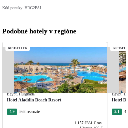
Kód ponuky:
HRG2PAL
Podobné hotely v regióne
BESTSELLER
BESTSEL
Egypt
,
Hurghada
Egypt
,
Hu
Hotel Aladdin Beach Resort
Hotel De
4.9
868 recenzie
5.1
43
1 157 €
661 €
/os.