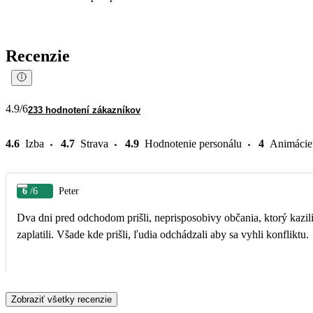
Recenzie
4.9
/6
233 hodnotení zákazníkov
4.6
Izba
4.7
Strava
4.9
Hodnotenie personálu
4
Animácie
6
/6
Peter
Dva dni pred odchodom prišli, neprisposobivy občania, ktorý kazili a
zaplatili. Všade kde prišli, ľudia odchádzali aby sa vyhli konfliktu.
Zobraziť všetky recenzie