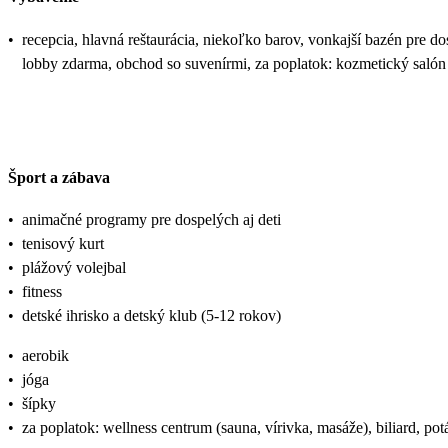
•
recepcia, hlavná reštaurácia, niekoľko barov, vonkajší bazén pre 
lobby zdarma, obchod so suvenírmi, za poplatok: kozmetický salón
Šport a zábava
•
animačné programy pre dospelých aj deti
•
tenisový kurt
•
plážový volejbal
•
fitness
•
detské ihrisko a detský klub (5-12 rokov)
•
aerobik
•
jóga
•
šípky
•
za poplatok: wellness centrum (sauna, vírivka, masáže), biliard, po