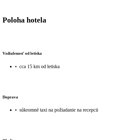
Poloha hotela
Vzdialenosť od letiska
•
cca 15 km od letiska
Doprava
•
súkromné taxi na požiadanie na recepcii