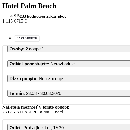
Hotel Palm Beach
4.9
/6
233 hodnotení zákazníkov
1 115 €
715 €
LAST MINUTE
Osoby
:
2 dospelí
Odkiaľ pocestujete
:
Nerozhoduje
Dĺžka pobytu
:
Nerozhoduje
Termín
:
23.08 - 30.08.2026
Najlepšia možnosť v tomto období:
23.08
-
30.08.2026
(8 dní, 7 nocí)
Odlet
:
Praha (letisko), 19:30