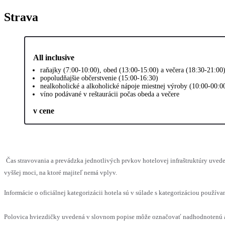
Strava
All inclusive
raňajky (7:00-10:00), obed (13:00-15:00) a večera (18:30-21:00
popoludňajšie občerstvenie (15:00-16:30)
nealkoholické a alkoholické nápoje miestnej výroby (10:00-00:0
víno podávané v reštaurácii počas obeda a večere
v cene
Čas stravovania a prevádzka jednotlivých prvkov hotelovej infraštruktúry uv
vyššej moci, na ktoré majiteľ nemá vplyv.
Informácie o oficiálnej kategorizácii hotela sú v súlade s kategorizáciou používan
Polovica hviezdičky uvedená v slovnom popise môže označovať nadhodnotenú al