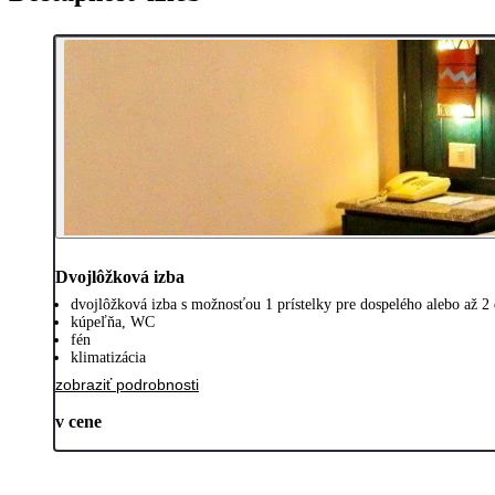
Dvojlôžková izba
dvojlôžková izba s možnosťou 1 prístelky pre dospelého alebo až 2 d
kúpeľňa, WC
fén
klimatizácia
zobraziť podrobnosti
v cene