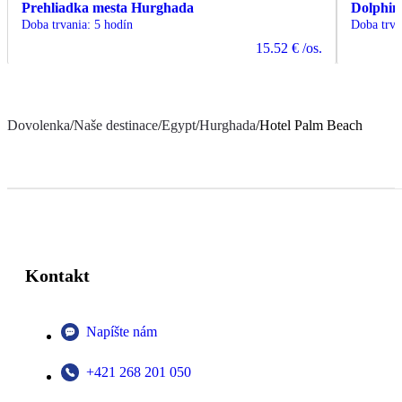
Prehliadka mesta Hurghada
Dolphin
Doba trvania
:
5 hodín
Doba trva
15.52 €
/os.
Dovolenka
/
Naše destinace
/
Egypt
/
Hurghada
/
Hotel Palm Beach
Kontakt
Napíšte nám
+421 268 201 050