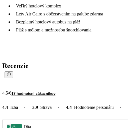
Veľký hotelový komplex
Lety Air Cairo s občerstvením na palube zdarma
Bezplatný hotelový autobus na pláž
Pláž s mólom a možnosťou šnorchlovania
Recenzie
4.5
/6
17 hodnotení zákazníkov
4.4
Izba
3.9
Strava
4.4
Hodnotenie personálu
3
/6
Dita