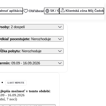
ahnuť aplikáciu
Obľúbené
SK / €
Klientská zóna Môj Čedok
Osoby
:
2 dospelí
dkiaľ pocestujete
:
Nerozhoduje
ĺžka pobytu
:
Nerozhoduje
ermín
:
09.09 - 16.09.2026
LAST MINUTE
jlepšia možnosť v tomto období:
.09
-
16.09.2026
 dní, 7 nocí)