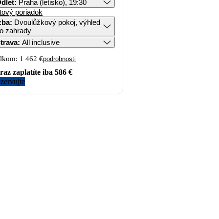
dlet
:
Praha (letisko), 19:30
tový poriadok
zba
:
Dvoulůžkový pokoj, výhled
o zahrady
trava
:
All inclusive
lkom:
1 462 €
podrobnosti
raz zaplatíte iba
586 €
zervujte