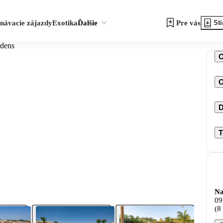
návacie zájazdy
Exotika
Ďalšie
Pre vás
Sti
rdens
O
D
T
Na
09
(8