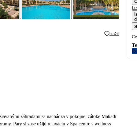
O
Le
I
d
S
uložiť
Ce
Te
Re
žiavanými záhradami sa nachádza v pokojnej zátoke Makadi
amy. Páry si zase užijú relaxáciu v Spa centre s wellness