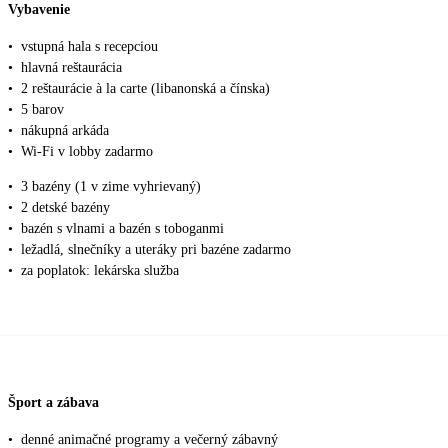
Vybavenie
•
vstupná hala s recepciou
•
hlavná reštaurácia
•
2 reštaurácie à la carte (libanonská a čínska)
•
5 barov
•
nákupná arkáda
•
Wi-Fi v lobby zadarmo
•
3 bazény (1 v zime vyhrievaný)
•
2 detské bazény
•
bazén s vlnami a bazén s toboganmi
•
ležadlá, slnečníky a uteráky pri bazéne zadarmo
•
za poplatok: lekárska služba
Šport a zábava
•
denné animačné programy a večerný zábavný