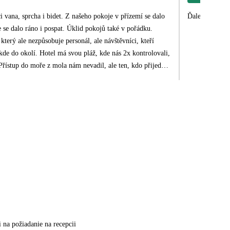
i vana, sprcha i bidet. Z našeho pokoje v přízemí se dalo
Ďaleko od pláž
 se dalo ráno i pospat. Úklid pokojů také v pořádku.
který ale nezpůsobuje personál, ale návštěvníci, kteří
 Přístup do moře z mola nám nevadil, ale ten, kdo přijede
orchlování fajn - spousta různých druhů ryb. Sprchy na
jeme.
 na požiadanie na recepcii