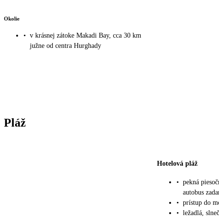
Okolie
•
v krásnej zátoke Makadi Bay, cca 30 km
južne od centra Hurghady
Pláž
Hotelová pláž
•
pekná piesoč
autobus zad
•
prístup do 
•
ležadlá, sln