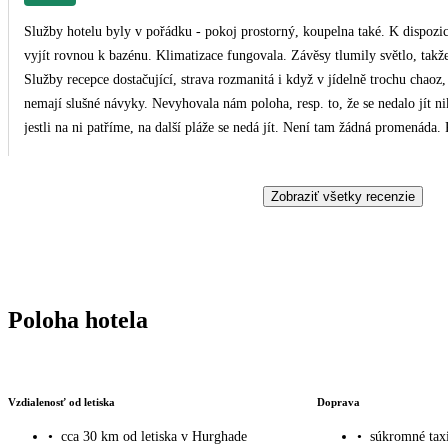
Služby hotelu byly v pořádku - pokoj prostorný, koupelna také. K dispozic
vyjít rovnou k bazénu. Klimatizace fungovala. Závěsy tlumily světlo, takže
Služby recepce dostačující, strava rozmanitá i když v jídelně trochu chaoz, 
nemají slušné návyky. Nevyhovala nám poloha, resp. to, že se nedalo jít nikde do okolí. Hotel má svou pláž, kde nás 2x kontrolovali,
jestli na ni patříme, na další pláže se nedá jít. Není tam žádná promenáda.
jen kvůli koupání v moři může být zklamaný velmi pozvolným vstupem. Šn
mole i na pláži k dispozici. Na pláži také nápoje a snacky. Služby obou delegátů (Mustafa i Ahmed) na výborné úrovni - přátelští,
Zobraziť všetky recenzie
nápomocní. Na zprávy na WA reagovali téměř okamžitě. Chválíme a děku
Poloha hotela
Vzdialenosť od letiska
Doprava
•
cca 30 km od letiska v Hurghade
•
súkromné taxi