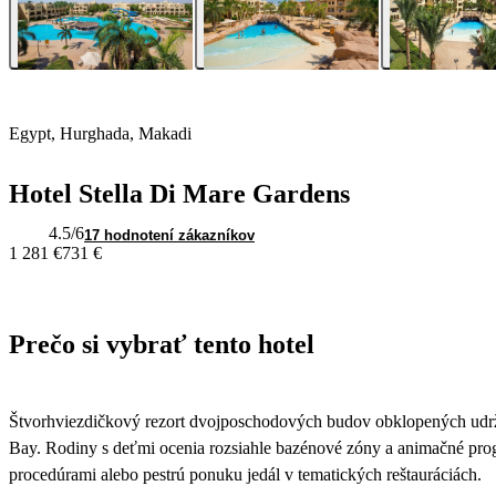
Egypt, Hurghada, Makadi
Hotel Stella Di Mare Gardens
4.5
/6
17 hodnotení zákazníkov
1 281 €
731 €
Prečo si vybrať tento hotel
Štvorhviezdičkový rezort dvojposchodových budov obklopených udr
Bay. Rodiny s deťmi ocenia rozsiahle bazénové zóny a animačné progr
procedúrami alebo pestrú ponuku jedál v tematických reštauráciách.