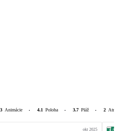
3
Animácie
4.1
Poloha
3.7
Pláž
2
Atrakcie v o
okt 2025
4
/6
Adr