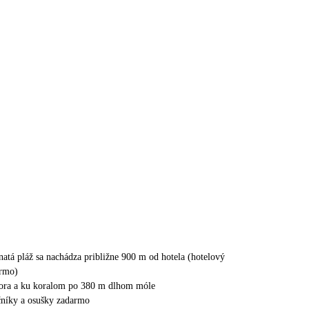
natá pláž sa nachádza približne 900 m od hotela (hotelový
armo)
mora a ku koralom po 380 m dlhom móle
ečníky a osušky zadarmo