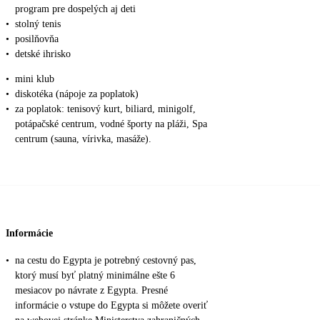
program pre dospelých aj deti
•
stolný tenis
•
posilňovňa
•
detské ihrisko
•
mini klub
•
diskotéka (nápoje za poplatok)
•
za poplatok: tenisový kurt, biliard, minigolf,
potápačské centrum, vodné športy na pláži, Spa
centrum (sauna, vírivka, masáže).
Informácie
•
na cestu do Egypta je potrebný cestovný pas,
ktorý musí byť platný minimálne ešte 6
mesiacov po návrate z Egypta. Presné
informácie o vstupe do Egypta si môžete overiť