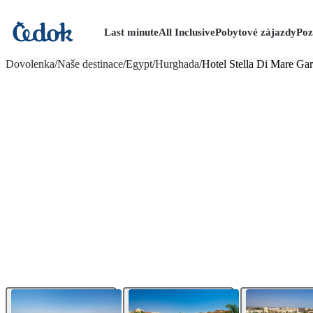
Last minute
All Inclusive
Pobytové zájazdy
Poz
viac fotografií (37)
Dovolenka
/
Naše destinace
/
Egypt
/
Hurghada
/
Hotel Stella Di Mare Ga