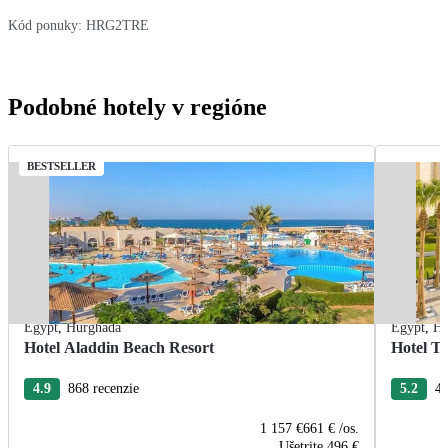
Kód ponuky:
HRG2TRE
Podobné hotely v regióne
BESTSELLER
Egypt
,
Hurghada
Egypt
,
Hu
Hotel Aladdin Beach Resort
Hotel Tr
4.9
868 recenzie
5.2
43
1 157 €
661 €
/os.
Ušetrite
496 €