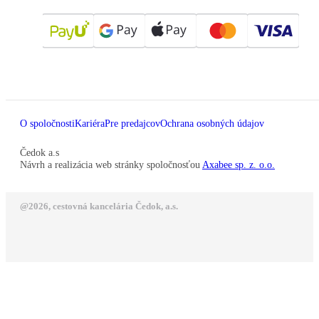
O spoločnosti
Kariéra
Pre predajcov
Ochrana osobných údajov
Čedok a.s
Návrh a realizácia web stránky spoločnosťou
Axabee sp. z. o.o.
@2026, cestovná kancelária Čedok, a.s.