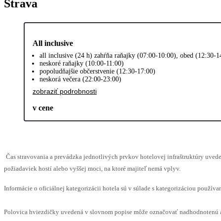
Strava
All inclusive
all inclusive (24 h) zahŕňa raňajky (07:00-10:00), obed (12:30-
neskoré raňajky (10:00-11:00)
popoludňajšie občerstvenie (12:30-17:00)
neskorá večera (22:00-23:00)
zobraziť podrobnosti
v cene
Čas stravovania a prevádzka jednotlivých prvkov hotelovej infraštruktúry u
požiadaviek hostí alebo vyššej moci, na ktoré majiteľ nemá vplyv.
Informácie o oficiálnej kategorizácii hotela sú v súlade s kategorizáciou používan
Polovica hviezdičky uvedená v slovnom popise môže označovať nadhodnotenú al