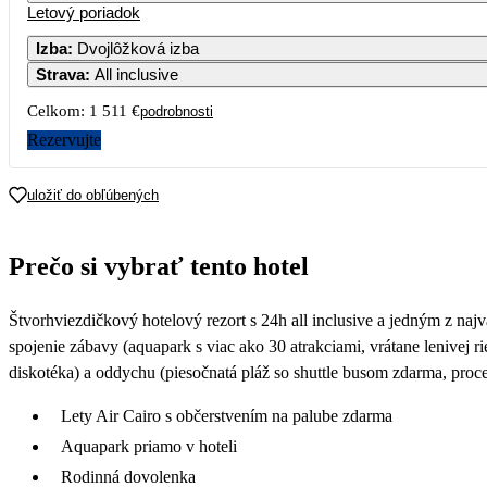
Letový poriadok
Izba
:
Dvojlôžková izba
Strava
:
All inclusive
7
Celkom:
1 511 €
podrobnosti
14
Rezervujte
21
uložiť do obľúbených
28
Prečo si vybrať tento hotel
Štvorhviezdičkový hotelový rezort s 24h all inclusive a jedným z naj
spojenie zábavy (aquapark s viac ako 30 atrakciami, vrátane lenivej 
diskotéka) a oddychu (piesočnatá pláž so shuttle busom zdarma, proce
Lety Air Cairo s občerstvením na palube zdarma
Aquapark priamo v hoteli
Rodinná dovolenka