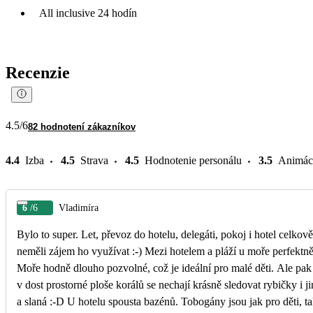
All inclusive 24 hodín
Recenzie
4.5
/6
82 hodnotení zákazníkov
4.4
Izba
4.5
Strava
4.5
Hodnotenie personálu
3.5
Animác
6
/6
Vladimíra
Bylo to super. Let, převoz do hotelu, delegáti, pokoj i hotel celk
neměli zájem ho využívat :-) Mezi hotelem a pláží u moře perfektn
Moře hodně dlouho pozvolné, což je ideální pro malé děti. Ale pak
v dost prostorné ploše korálů se nechají krásně sledovat rybičky i j
a slaná :-D U hotelu spousta bazénů. Tobogány jsou jak pro děti, t