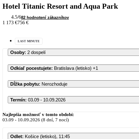
Hotel Titanic Resort and Aqua Park
4.5
/6
82 hodnotení zákazníkov
1 173 €
756 €
LAST MINUTE
Osoby
:
2 dospelí
Odkiaľ pocestujete
:
Bratislava (letisko)
+1
Dĺžka pobytu
:
Nerozhoduje
Termín
:
03.09 - 10.09.2026
Najlepšia možnosť v tomto období:
03.09
-
10.09.2026
(8 dní, 7 nocí)
PO
Odlet
:
Košice (letisko), 11:45