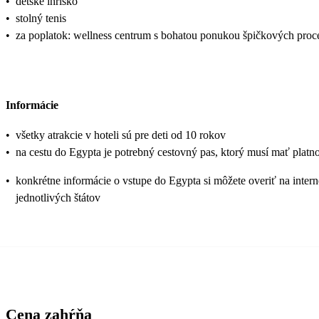
•
detské ihrisko
•
stolný tenis
•
za poplatok: wellness centrum s bohatou ponukou špičkových proced
Informácie
•
všetky atrakcie v hoteli sú pre deti od 10 rokov
•
na cestu do Egypta je potrebný cestovný pas, ktorý musí mať plat
•
konkrétne informácie o vstupe do Egypta si môžete overiť na inter
jednotlivých štátov
Cena zahŕňa