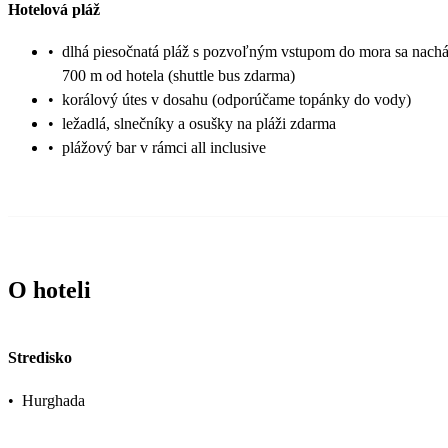
Hotelová pláž
•
dlhá piesočnatá pláž s pozvoľným vstupom do mora sa nach
700 m od hotela (shuttle bus zdarma)
•
korálový útes v dosahu (odporúčame topánky do vody)
•
ležadlá, slnečníky a osušky na pláži zdarma
•
plážový bar v rámci all inclusive
O hoteli
Stredisko
•
Hurghada