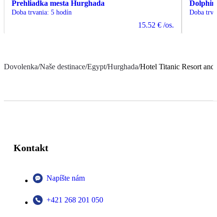
Prehliadka mesta Hurghada
Dolphin
Doba trvania
:
5 hodín
Doba trva
15.52 €
/os.
Dovolenka
/
Naše destinace
/
Egypt
/
Hurghada
/
Hotel Titanic Resort and
Kontakt
Napíšte nám
+421 268 201 050