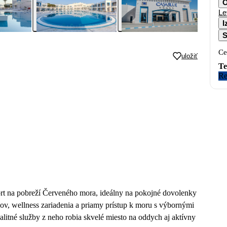
O
Le
I
S
Ce
uložiť
Te
Re
rt na pobreží Červeného mora, ideálny na pokojné dovolenky
v, wellness zariadenia a priamy prístup k moru s výbornými
litné služby z neho robia skvelé miesto na oddych aj aktívny