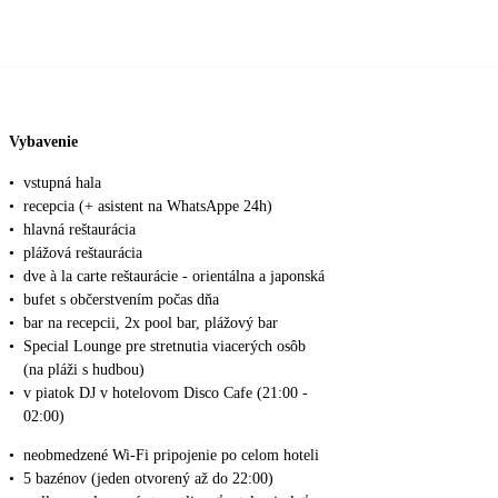
Vybavenie
•
vstupná hala
•
recepcia (+ asistent na WhatsAppe 24h)
•
hlavná reštaurácia
•
plážová reštaurácia
•
dve à la carte reštaurácie - orientálna a japonská
•
bufet s občerstvením počas dňa
•
bar na recepcii, 2x pool bar, plážový bar
•
Special Lounge pre stretnutia viacerých osôb
(na pláži s hudbou)
•
v piatok DJ v hotelovom Disco Cafe (21:00 -
02:00)
•
neobmedzené Wi-Fi pripojenie po celom hoteli
•
5 bazénov (jeden otvorený až do 22:00)