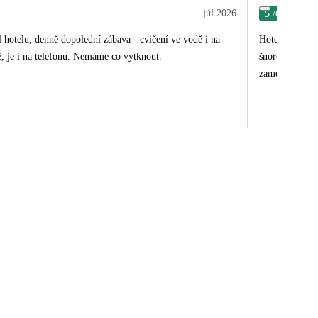
júl 2026
5
/6
Pav
l hotelu, denně dopolední zábava - cvičení ve vodě i na
Hotel, resp. z
ě, je i na telefonu. Nemáme co vytknout.
šnorchlování, 
zaměstnanců ho