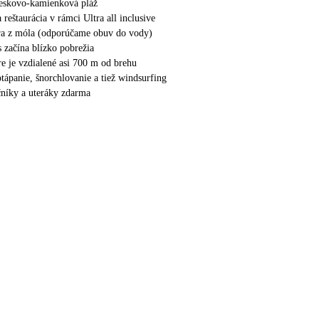
ieskovo-kamienková pláž
 reštaurácia v rámci Ultra all inclusive
ra z móla (odporúčame obuv do vody)
s začína blízko pobrežia
e je vzdialené asi 700 m od brehu
tápanie, šnorchlovanie a tiež windsurfing
ečníky a uteráky zdarma