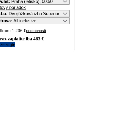
dlet
:
Praha (letisko), 00:50
tový poriadok
zba
:
Dvojlôžková izba Superior
trava
:
All inclusive
lkom:
1 206 €
podrobnosti
raz zaplatíte iba
483 €
zervujte