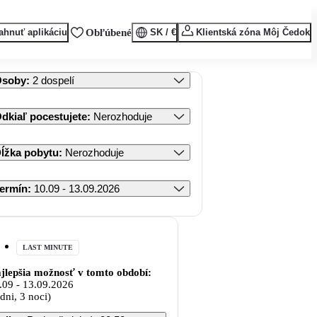
ahnuť aplikáciu
Obľúbené
SK / €
Klientská zóna Môj Čedok
Osoby
:
2 dospelí
dkiaľ pocestujete
:
Nerozhoduje
ĺžka pobytu
:
Nerozhoduje
ermín
:
10.09 - 13.09.2026
LAST MINUTE
jlepšia možnosť v tomto období:
.09
-
13.09.2026
 dni, 3 noci)