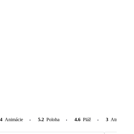
4
Animácie
5.2
Poloha
4.6
Pláž
3
Atrakcie v o