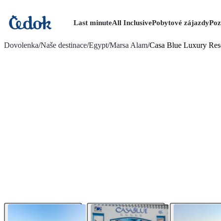
Last minute
All Inclusive
Pobytové zájazdy
Poz
viac fotografií (51)
Dovolenka
/
Naše destinace
/
Egypt
/
Marsa Alam
/
Casa Blue Luxury Res