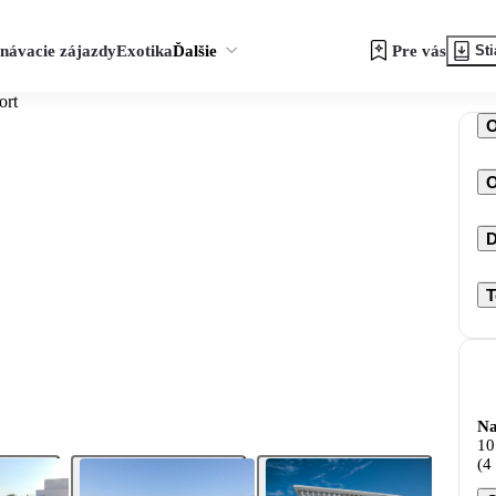
návacie zájazdy
Exotika
Ďalšie
Pre vás
Sti
ort
O
D
T
Na
10
(4