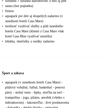
•
wellness + luxusná starostlivosť o telo aj pleť
•
sauna (bez poplatku)
•
fitness
•
aquapark pre deti aj dospelých zadarmo (v
susednom hoteli Casa Mare)
•
možnosť využívať služby a pláž susedného
hotela Casa Mare (klienti z Casa Mare však
hotel Casa Blue využívať nemôžu)
•
lehátka, slnečníky a osušky zadarmo
Šport a zábava
•
aquapark (v susednom hoteli Casa Mare) -
plážový volejbal, futbal, basketbal - penová
párty - stolný tenis - šípky, streľba na terč -
trampolína - joga, pilates, aerobik (všetko s
inštruktorom) - lukostreľba - živé predstavenia
- diskotéka - detské ihrisko - animačné