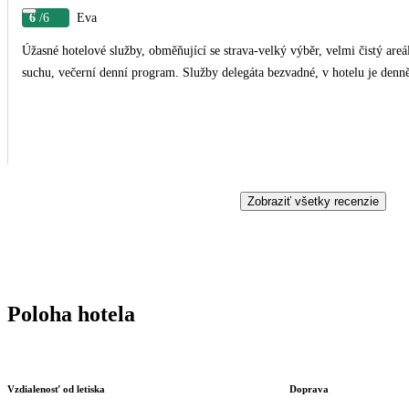
6
/6
Eva
Úžasné hotelové služby, obměňující se strava-velký výběr, velmi čistý areá
suchu, večerní denní program. Služby delegáta bezvadné, v hotelu je denn
Zobraziť všetky recenzie
Poloha hotela
Vzdialenosť od letiska
Doprava