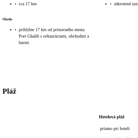
•
cca 17 km
•
súkromné taxi
Okolie
•
približne 17 km od prístavného mesta
Port Ghalib s reštauráciami, obchodmi a
barmi
Pláž
Hotelová pláž
priamo pri hoteli