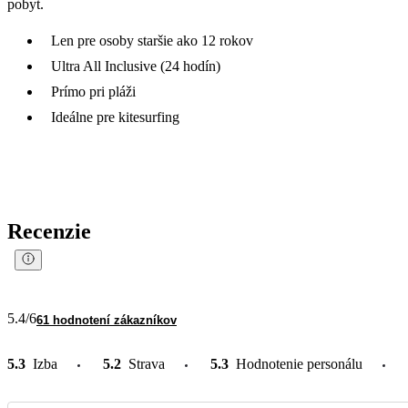
pobyt.
Len pre osoby staršie ako 12 rokov
Ultra All Inclusive (24 hodín)
Prímo pri pláži
Ideálne pre kitesurfing
Recenzie
5.4
/6
61 hodnotení zákazníkov
5.3
Izba
5.2
Strava
5.3
Hodnotenie personálu