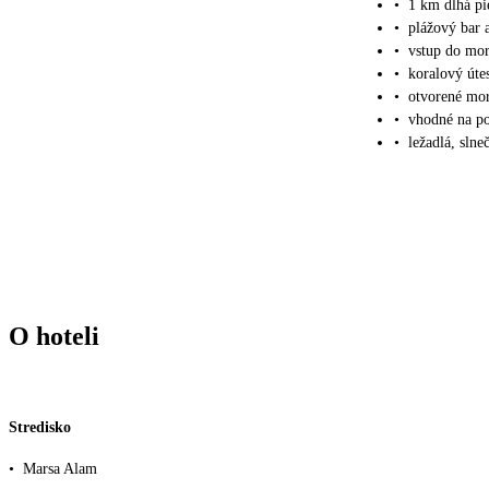
•
1 km dlhá p
•
plážový bar a
•
vstup do mo
•
koralový úte
•
otvorené mor
•
vhodné na po
•
ležadlá, sln
O hoteli
Stredisko
•
Marsa Alam