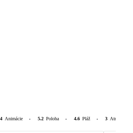
4
Animácie
5.2
Poloha
4.6
Pláž
3
Atrakcie v o