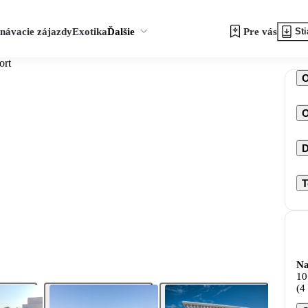
návacie zájazdy
Exotika
Ďalšie
Pre vás
Sti
ort
O
D
T
Na
10
(4