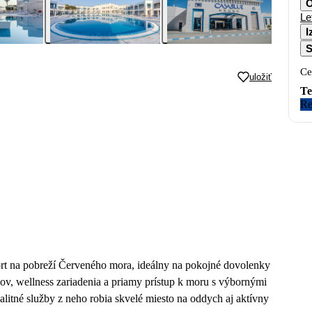
O
Le
I
S
Ce
uložiť
Te
Re
rt na pobreží Červeného mora, ideálny na pokojné dovolenky
v, wellness zariadenia a priamy prístup k moru s výbornými
litné služby z neho robia skvelé miesto na oddych aj aktívny