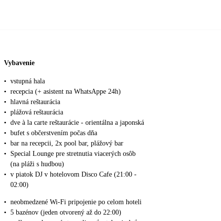
Vybavenie
•
vstupná hala
•
recepcia (+ asistent na WhatsAppe 24h)
•
hlavná reštaurácia
•
plážová reštaurácia
•
dve à la carte reštaurácie - orientálna a japonská
•
bufet s občerstvením počas dňa
•
bar na recepcii, 2x pool bar, plážový bar
•
Special Lounge pre stretnutia viacerých osôb
(na pláži s hudbou)
•
v piatok DJ v hotelovom Disco Cafe (21:00 -
02:00)
•
neobmedzené Wi-Fi pripojenie po celom hoteli
•
5 bazénov (jeden otvorený až do 22:00)