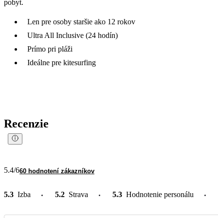
pobyt.
Len pre osoby staršie ako 12 rokov
Ultra All Inclusive (24 hodín)
Prímo pri pláži
Ideálne pre kitesurfing
Recenzie
5.4
/6
60 hodnotení zákazníkov
5.3
Izba
5.2
Strava
5.3
Hodnotenie personálu