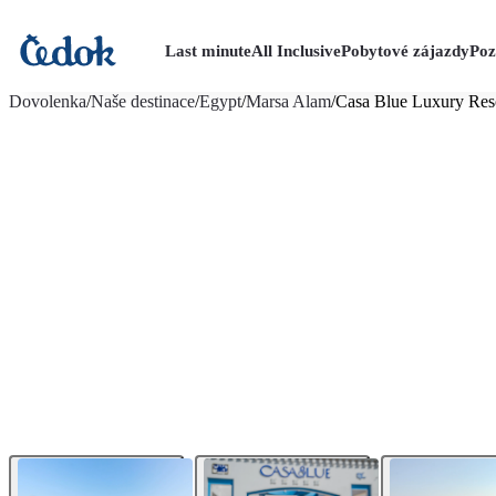
Last minute
All Inclusive
Pobytové zájazdy
Poz
viac fotografií (51)
Dovolenka
/
Naše destinace
/
Egypt
/
Marsa Alam
/
Casa Blue Luxury Res