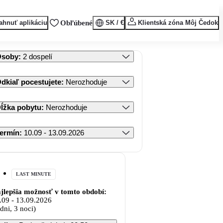
ahnuť aplikáciu
Obľúbené
SK / €
Klientská zóna Môj Čedok
Osoby
:
2 dospelí
dkiaľ pocestujete
:
Nerozhoduje
ĺžka pobytu
:
Nerozhoduje
ermín
:
10.09 - 13.09.2026
LAST MINUTE
jlepšia možnosť v tomto období:
.09
-
13.09.2026
 dni, 3 noci)