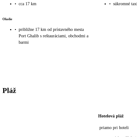
•
cca 17 km
•
súkromné taxi
Okolie
•
približne 17 km od prístavného mesta
Port Ghalib s reštauráciami, obchodmi a
barmi
Pláž
Hotelová pláž
priamo pri hoteli