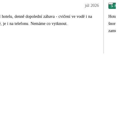
júl 2026
5
/6
Pav
l hotelu, denně dopolední zábava - cvičení ve vodě i na
Hotel, resp. z
ě, je i na telefonu. Nemáme co vytknout.
šnorchlování, 
zaměstnanců ho