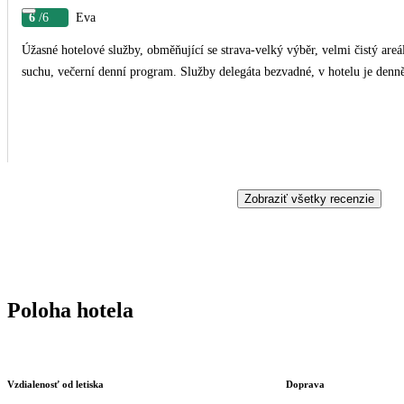
6
/6
Eva
Úžasné hotelové služby, obměňující se strava-velký výběr, velmi čistý areá
suchu, večerní denní program. Služby delegáta bezvadné, v hotelu je denn
Zobraziť všetky recenzie
Poloha hotela
Vzdialenosť od letiska
Doprava