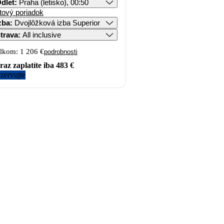
dlet
:
Praha (letisko), 00:50
tový poriadok
zba
:
Dvojlôžková izba Superior
trava
:
All inclusive
lkom:
1 206 €
podrobnosti
raz zaplatíte iba
483 €
zervujte