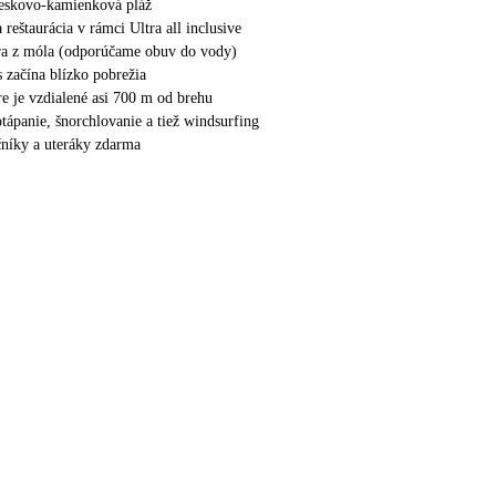
ieskovo-kamienková pláž
 reštaurácia v rámci Ultra all inclusive
ra z móla (odporúčame obuv do vody)
s začína blízko pobrežia
e je vzdialené asi 700 m od brehu
tápanie, šnorchlovanie a tiež windsurfing
ečníky a uteráky zdarma