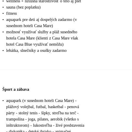
•
wellness + luxusná starostlivosť o telo aj pleť
•
sauna (bez poplatku)
•
fitness
•
aquapark pre deti aj dospelých zadarmo (v
susednom hoteli Casa Mare)
•
možnosť využívať služby a pláž susedného
hotela Casa Mare (klienti z Casa Mare však
hotel Casa Blue využívať nemôžu)
•
lehátka, slnečníky a osušky zadarmo
Šport a zábava
•
aquapark (v susednom hoteli Casa Mare) -
plážový volejbal, futbal, basketbal - penová
párty - stolný tenis - šípky, streľba na terč -
trampolína - joga, pilates, aerobik (všetko s
inštruktorom) - lukostreľba - živé predstavenia
- diskotéka - detské ihrisko - animačné