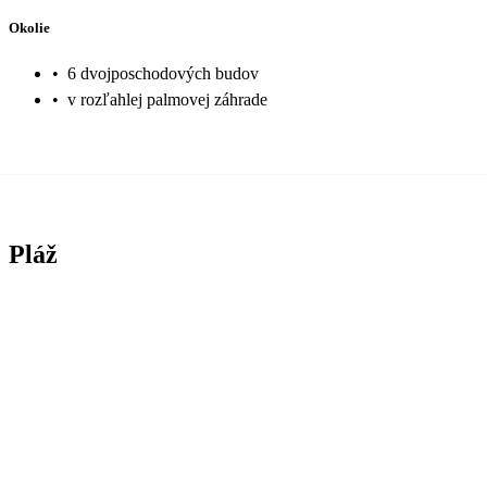
Okolie
•
6 dvojposchodových budov
•
v rozľahlej palmovej záhrade
Pláž