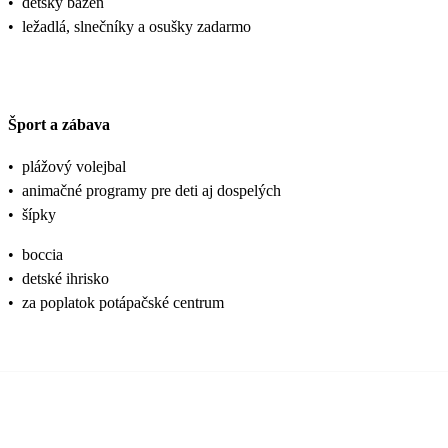
•
detský bazén
•
ležadlá, slnečníky a osušky zadarmo
Šport a zábava
•
plážový volejbal
•
animačné programy pre deti aj dospelých
•
šípky
•
boccia
•
detské ihrisko
•
za poplatok potápačské centrum