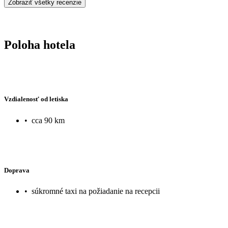
Zobraziť všetky recenzie
Poloha hotela
Vzdialenosť od letiska
•
cca 90 km
Doprava
•
súkromné taxi na požiadanie na recepcii