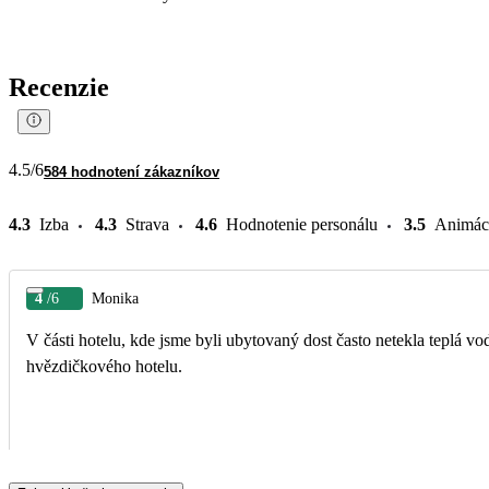
Recenzie
4.5
/6
584 hodnotení zákazníkov
4.3
Izba
4.3
Strava
4.6
Hodnotenie personálu
3.5
Animác
4
/6
Monika
V části hotelu, kde jsme byli ubytovaný dost často netekla teplá vo
hvězdičkového hotelu.