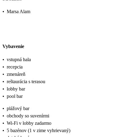
•
Marsa Alam
Vybavenie
•
vstupná hala
•
recepcia
•
zmenáreň
•
reštaurácia s terasou
•
lobby bar
•
pool bar
•
plážový bar
•
obchody so suvenírmi
•
Wi-Fi v lobby zadarmo
•
5 bazénov (1 v zime vyhrievaný)