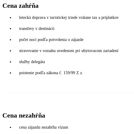
Cena zahŕňa
letecká doprava v turistickej triede vrátane tax a príplatkov
transfery v destinácii
počet nocí podľa potvrdenia o zájazde
stravovanie v rozsahu uvedenom pri ubytovacom zariadení
služby delegáta
poistenie podľa zákona č. 159/99 Z.z.
Cena nezahŕňa
cena zájazdu nezahŕňa vízum