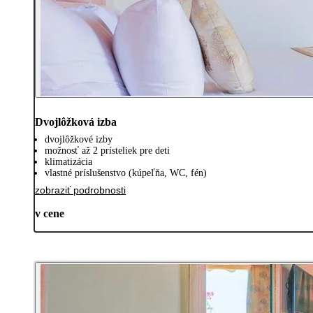
Dvojlôžková izba
dvojlôžkové izby
možnosť až 2 prísteliek pre deti
klimatizácia
vlastné príslušenstvo (kúpeľňa, WC, fén)
zobraziť podrobnosti
v cene