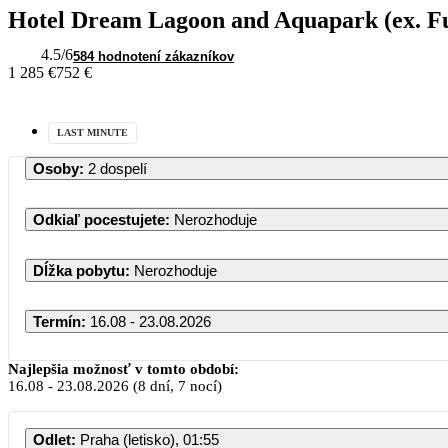
Hotel Dream Lagoon and Aquapark (ex. F
4.5
/6
584 hodnotení zákazníkov
1 285 €
752 €
LAST MINUTE
Osoby
:
2 dospelí
Odkiaľ pocestujete
:
Nerozhoduje
Dĺžka pobytu
:
Nerozhoduje
Termín
:
16.08 - 23.08.2026
Najlepšia možnosť v tomto období:
16.08
-
23.08.2026
(8 dní, 7 nocí)
Odlet
:
Praha (letisko), 01:55