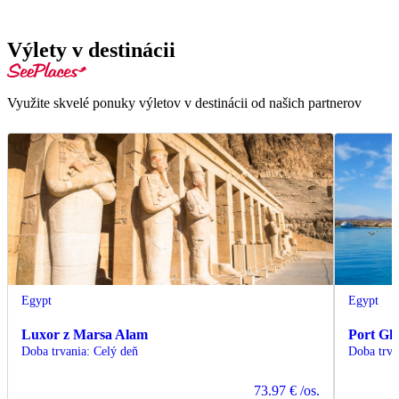
Výlety v destinácii
Využite skvelé ponuky výletov v destinácii od našich partnerov
Egypt
Egypt
Luxor z Marsa Alam
Port Gh
Doba trvania
:
Celý deň
Doba trva
73.97 €
/os.