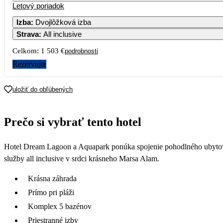
Letový poriadok
Izba
:
Dvojlôžková izba
Strava
:
All inclusive
Celkom:
1 503 €
podrobnosti
Rezervujte
uložiť do obľúbených
Prečo si vybrať tento hotel
Hotel Dream Lagoon a Aquapark ponúka spojenie pohodlného ubytovani
služby all inclusive v srdci krásneho Marsa Alam.
Krásna záhrada
Prímo pri pláži
Komplex 5 bazénov
Priestranné izby