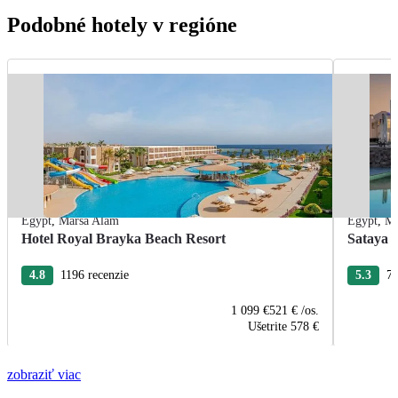
Podobné hotely v regióne
Egypt
,
Marsa Alam
Egypt
,
Ma
Hotel Royal Brayka Beach Resort
Sataya 
4.8
1196 recenzie
5.3
75
1 099 €
521 €
/os.
Ušetrite
578 €
zobraziť viac