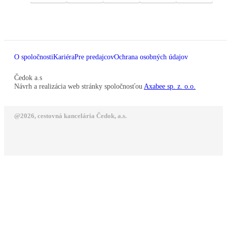
O spoločnosti
Kariéra
Pre predajcov
Ochrana osobných údajov
Čedok a.s
Návrh a realizácia web stránky spoločnosťou
Axabee sp. z. o.o.
@2026, cestovná kancelária Čedok, a.s.