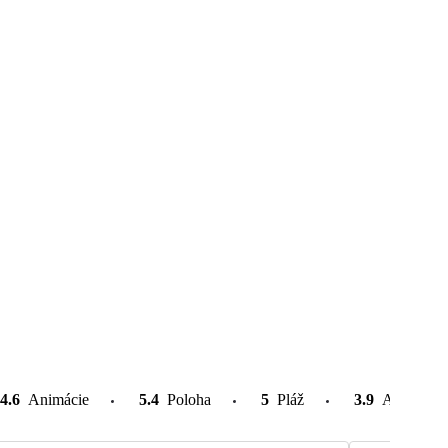
4.6
Animácie
5.4
Poloha
5
Pláž
3.9
Atrakcie v