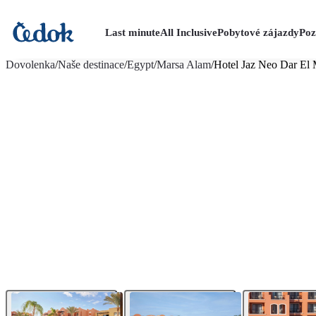
Last minute
All Inclusive
Pobytové zájazdy
Poz
viac fotografií (32)
Dovolenka
/
Naše destinace
/
Egypt
/
Marsa Alam
/
Hotel Jaz Neo Dar El