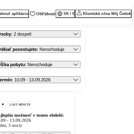
ahnuť aplikáciu
Obľúbené
SK / €
Klientská zóna Môj Čedok
Osoby
:
2 dospelí
dkiaľ pocestujete
:
Nerozhoduje
ĺžka pobytu
:
Nerozhoduje
ermín
:
10.09 - 13.09.2026
LAST MINUTE
jlepšia možnosť v tomto období:
.09
-
13.09.2026
 dni, 3 noci)