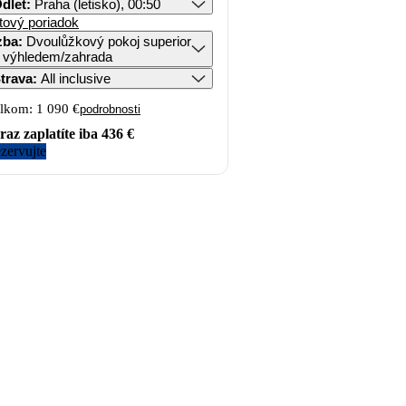
dlet
:
Praha (letisko), 00:50
tový poriadok
zba
:
Dvoulůžkový pokoj superior
 výhledem/zahrada
trava
:
All inclusive
lkom:
1 090 €
podrobnosti
raz zaplatíte iba
436 €
zervujte