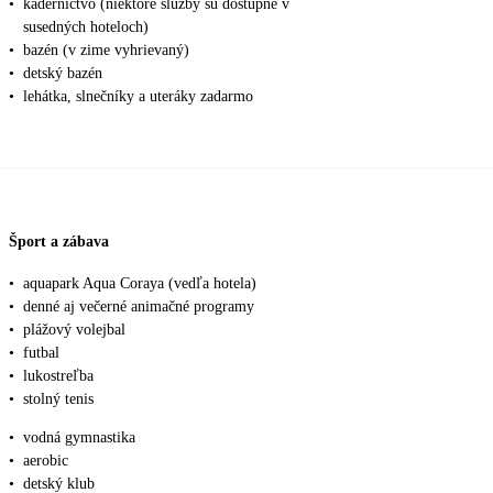
•
kaderníctvo (niektoré služby sú dostupné v
susedných hoteloch)
•
bazén (v zime vyhrievaný)
•
detský bazén
•
lehátka, slnečníky a uteráky zadarmo
Šport a zábava
•
aquapark Aqua Coraya (vedľa hotela)
•
denné aj večerné animačné programy
•
plážový volejbal
•
futbal
•
lukostreľba
•
stolný tenis
•
vodná gymnastika
•
aerobic
•
detský klub