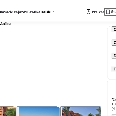
návacie zájazdy
Exotika
Ďalšie
Pre vás
Sti
 Madina
O
D
T
Na
10
(4