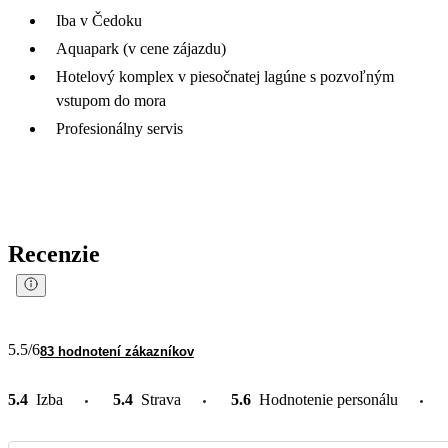
Iba v Čedoku
Aquapark (v cene zájazdu)
Hotelový komplex v piesočnatej lagúne s pozvoľným
vstupom do mora
Profesionálny servis
Recenzie
5.5
/6
83 hodnotení zákazníkov
5.4
Izba
5.4
Strava
5.6
Hodnotenie personálu