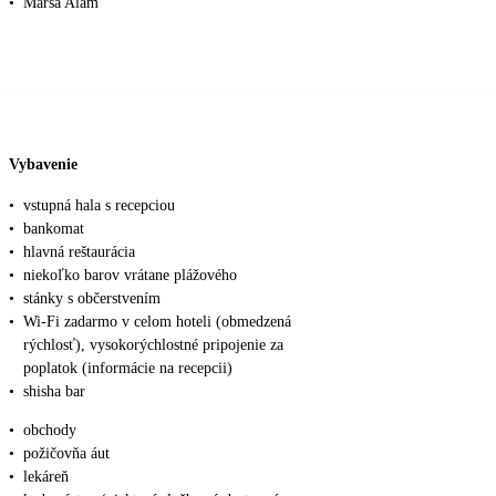
•
Marsa Alam
Vybavenie
•
vstupná hala s recepciou
•
bankomat
•
hlavná reštaurácia
•
niekoľko barov vrátane plážového
•
stánky s občerstvením
•
Wi-Fi zadarmo v celom hoteli (obmedzená
rýchlosť), vysokorýchlostné pripojenie za
poplatok (informácie na recepcii)
•
shisha bar
•
obchody
•
požičovňa áut
•
lekáreň