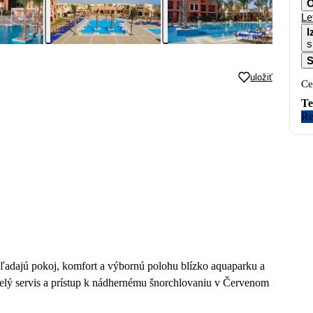
O
Le
I
s
S
uložiť
Ce
Te
Re
hľadajú pokoj, komfort a výbornú polohu blízko aquaparku a
lý servis a prístup k nádhernému šnorchlovaniu v Červenom