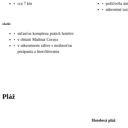
•
cca 7 km
•
požičovňa áut
•
súkromné taxi
okolie
•
súčasťou komplexu piatich hotelov
•
v oblasti Madinat Coraya
•
v súkromnom zálive s možnosťou
potápania a šnorchlovania
Pláž
Hotelová pláž