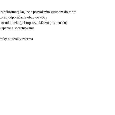
áž v súkromnej lagúne s pozvoľným vstupom do mora
 koral, odporúčame obuv do vody
0 m od hotela (prístup cez plážovú promenádu)
tápanie a šnorchlovanie
ečníky a uteráky zdarma