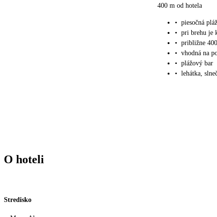
400 m od hotela
•
piesočná pl
•
pri brehu je
•
približne 40
•
vhodná na po
•
plážový bar
•
lehátka, sln
O hoteli
Stredisko