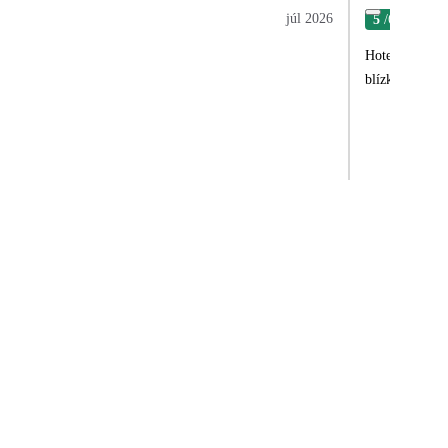
júl 2026
5
/6
Jan
Hotel klidný, příjemný a ochotný personál
blízkosti děti, 