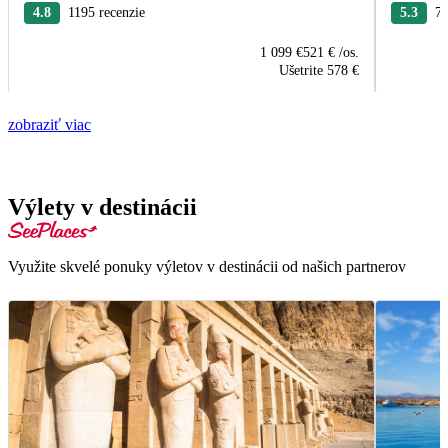
4.8
1195 recenzie
5.3
75
1 099 €
521 €
/os.
Ušetrite
578 €
zobraziť viac
Výlety v destinácii
Využite skvelé ponuky výletov v destinácii od našich partnerov