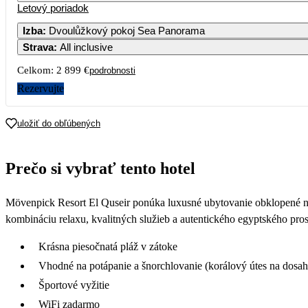
Letový poriadok
Izba
:
Dvoulůžkový pokoj Sea Panorama
Strava
:
All inclusive
Celkom:
2 899 €
podrobnosti
Rezervujte
uložiť do obľúbených
Prečo si vybrať tento hotel
Mövenpick Resort El Quseir ponúka luxusné ubytovanie obklopené ne
kombináciu relaxu, kvalitných služieb a autentického egyptského pros
Krásna piesočnatá pláž v zátoke
Vhodné na potápanie a šnorchlovanie (korálový útes na dosah
Športové vyžitie
WiFi zadarmo