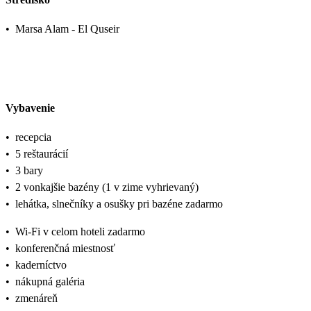
•
Marsa Alam - El Quseir
Vybavenie
•
recepcia
•
5 reštaurácií
•
3 bary
•
2 vonkajšie bazény (1 v zime vyhrievaný)
•
lehátka, slnečníky a osušky pri bazéne zadarmo
•
Wi-Fi v celom hoteli zadarmo
•
konferenčná miestnosť
•
kaderníctvo
•
nákupná galéria
•
zmenáreň