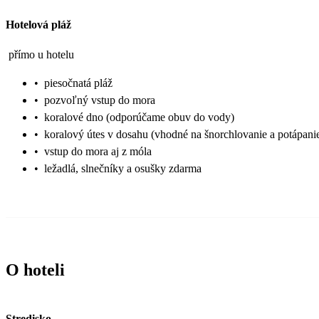
Hotelová pláž
přímo u hotelu
•
piesočnatá pláž
•
pozvoľný vstup do mora
•
koralové dno (odporúčame obuv do vody)
•
koralový útes v dosahu (vhodné na šnorchlovanie a potápani
•
vstup do mora aj z móla
•
ležadlá, slnečníky a osušky zdarma
O hoteli
Stredisko