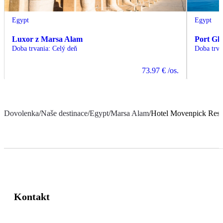
Egypt
Egypt
Luxor z Marsa Alam
Port Gh
Doba trvania
:
Celý deň
Doba trva
73.97 €
/os.
Dovolenka
/
Naše destinace
/
Egypt
/
Marsa Alam
/
Hotel Movenpick Resor
Kontakt