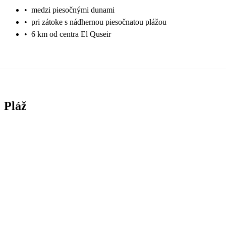
•
medzi piesočnými dunami
•
pri zátoke s nádhernou piesočnatou plážou
•
6 km od centra El Quseir
Pláž