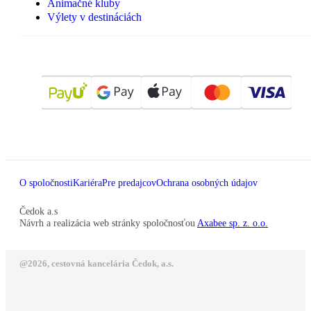
Animačné kluby
Výlety v destináciách
O spoločnosti
Kariéra
Pre predajcov
Ochrana osobných údajov
Čedok a.s
Návrh a realizácia web stránky spoločnosťou
Axabee sp. z. o.o.
@2026, cestovná kancelária Čedok, a.s.