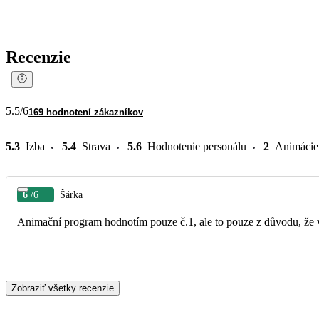
Recenzie
5.5
/6
169 hodnotení zákazníkov
5.3
Izba
5.4
Strava
5.6
Hodnotenie personálu
2
Animácie
6
/6
Šárka
Animační program hodnotím pouze č.1, ale to pouze z důvodu, že v t
Zobraziť všetky recenzie