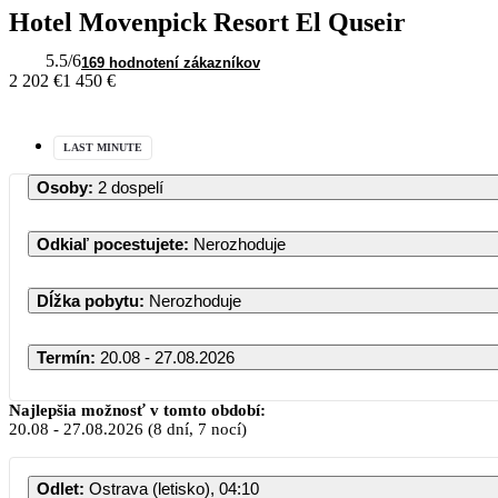
Hotel Movenpick Resort El Quseir
5.5
/6
169 hodnotení zákazníkov
2 202 €
1 450 €
LAST MINUTE
Osoby
:
2 dospelí
Odkiaľ pocestujete
:
Nerozhoduje
Dĺžka pobytu
:
Nerozhoduje
Termín
:
20.08 - 27.08.2026
Najlepšia možnosť v tomto období:
20.08
-
27.08.2026
(8 dní, 7 nocí)
Odlet
:
Ostrava (letisko), 04:10