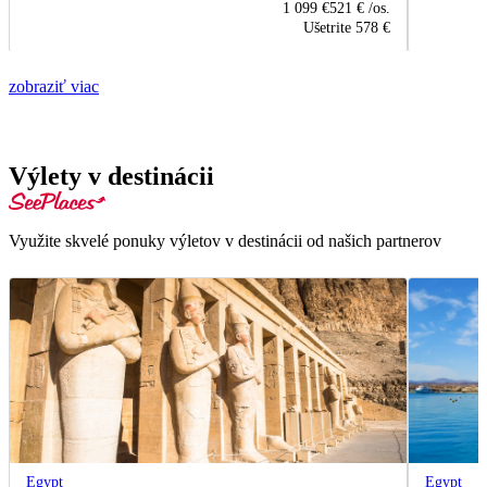
1 099 €
521 €
/os.
Ušetrite
578 €
zobraziť viac
Výlety v destinácii
Využite skvelé ponuky výletov v destinácii od našich partnerov
Egypt
Egypt