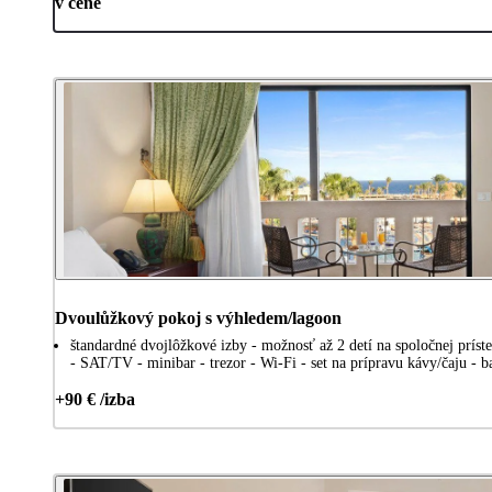
v cene
Dvoulůžkový pokoj s výhledem/lagoon
štandardné dvojlôžkové izby - možnosť až 2 detí na spoločnej príste
- SAT/TV - minibar - trezor - Wi-Fi - set na prípravu kávy/čaju - 
+90 € /izba