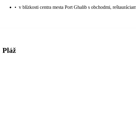
•
v blízkosti centra mesta Port Ghalib s obchodmi, reštaurácia
Pláž