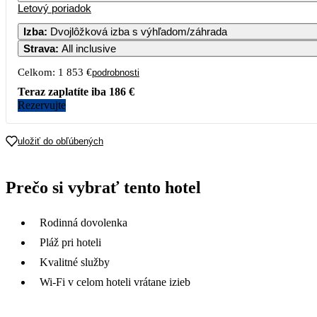
Letový poriadok
Izba
:
Dvojlôžková izba s výhľadom/záhrada
Strava
:
All inclusive
3
4
5
6
Celkom:
1 853 €
podrobnosti
10
11
12
13
Teraz zaplatíte iba
186 €
Rezervujte
17
18
19
20
uložiť do obľúbených
24
25
26
27
Prečo si vybrať tento hotel
31
Rodinná dovolenka
Pláž pri hoteli
Kvalitné služby
Wi-Fi v celom hoteli vrátane izieb