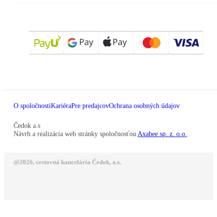
O spoločnosti
Kariéra
Pre predajcov
Ochrana osobných údajov
Čedok a.s
Návrh a realizácia web stránky spoločnosťou
Axabee sp. z. o.o.
@2026, cestovná kancelária Čedok, a.s.