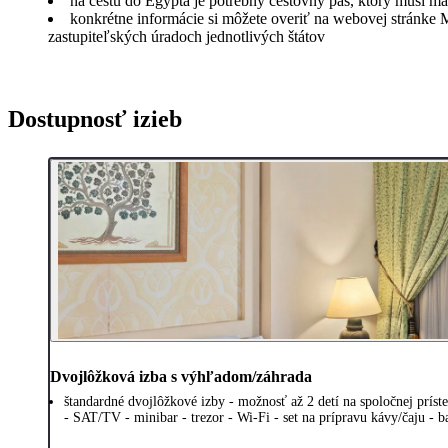
na cestu do Egypta je potrebný cestovný pas, ktorý musí m
konkrétne informácie si môžete overiť na webovej stránke 
zastupiteľských úradoch jednotlivých štátov
Dostupnosť izieb
Dvojlôžková izba s výhľadom/záhrada
štandardné dvojlôžkové izby - možnosť až 2 detí na spoločnej príste
- SAT/TV - minibar - trezor - Wi-Fi - set na prípravu kávy/čaju - 