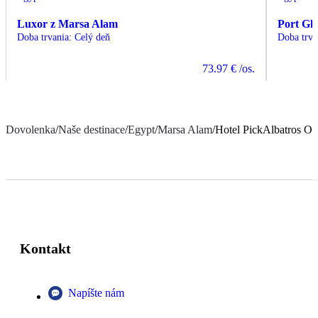
Luxor z Marsa Alam
Port Gh
Doba trvania
:
Celý deň
Doba trva
73.97 €
/os.
Dovolenka
/
Naše destinace
/
Egypt
/
Marsa Alam
/
Hotel PickAlbatros Oas
Kontakt
Napíšte nám