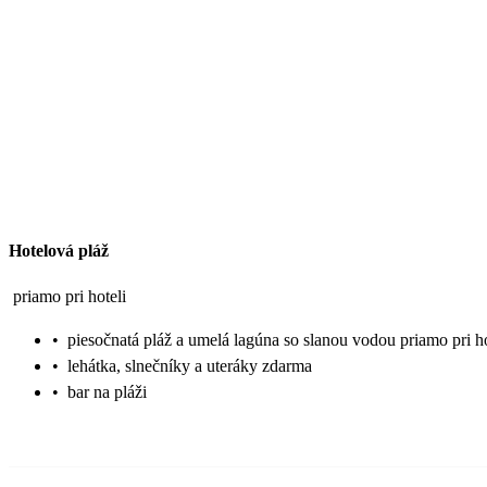
Hotelová pláž
priamo pri hoteli
•
piesočnatá pláž a umelá lagúna so slanou vodou priamo pri ho
•
lehátka, slnečníky a uteráky zdarma
•
bar na pláži