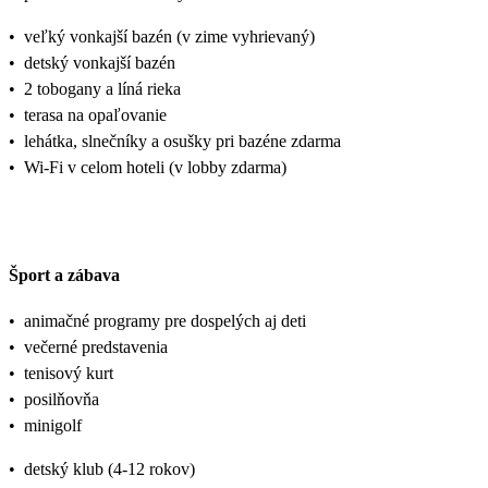
•
veľký vonkajší bazén (v zime vyhrievaný)
•
detský vonkajší bazén
•
2 tobogany a líná rieka
•
terasa na opaľovanie
•
lehátka, slnečníky a osušky pri bazéne zdarma
•
Wi-Fi v celom hoteli (v lobby zdarma)
Šport a zábava
•
animačné programy pre dospelých aj deti
•
večerné predstavenia
•
tenisový kurt
•
posilňovňa
•
minigolf
•
detský klub (4-12 rokov)