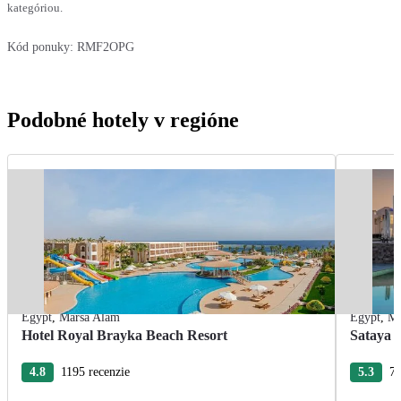
kategóriou.
Kód ponuky:
RMF2OPG
Podobné hotely v regióne
Egypt
,
Marsa Alam
Egypt
,
Ma
Hotel Royal Brayka Beach Resort
Sataya 
4.8
1195 recenzie
5.3
75