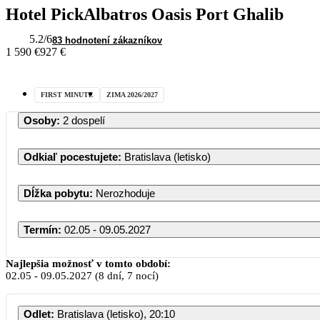
Hotel PickAlbatros Oasis Port Ghalib
5.2
/6
83 hodnotení zákazníkov
1 590 €
927 €
FIRST MINUTE
ZIMA 2026/2027
Osoby
:
2 dospelí
Odkiaľ pocestujete
:
Bratislava (letisko)
Dĺžka pobytu
:
Nerozhoduje
Termín
:
02.05 - 09.05.2027
Máj 202
Najlepšia možnosť v tomto období:
02.05
-
09.05.2027
(8 dní, 7 nocí)
PO
UT
ST
ŠT
Odlet
:
Bratislava (letisko), 20:10