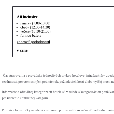
All inclusive
raňajky (7:00-10:00)
obedy (12:30-14:30)
večere (18:30-21:30)
formou bufetu
zobraziť podrobnosti
v cene
Čas stravovania a prevádzka jednotlivých prvkov hotelovej infraštruktúry u
sezónnosti, poveternostných podmienok, požiadaviek hostí alebo vyššej moci, na
Informácie o oficiálnej kategorizácii hotela sú v súlade s kategorizáciou používan
pre udelenie konkrétnej kategórie.
Polovica hviezdičky uvedená v slovnom popise môže označovať nadhodnotenú a