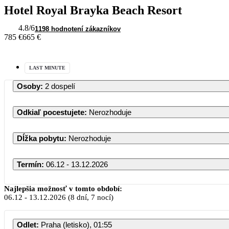
Hotel Royal Brayka Beach Resort
4.8
/6
1198 hodnotení zákazníkov
785 €
665 €
LAST MINUTE
Osoby
:
2 dospelí
Odkiaľ pocestujete
:
Nerozhoduje
Dĺžka pobytu
:
Nerozhoduje
Termín
:
06.12 - 13.12.2026
Najlepšia možnosť v tomto období:
06.12
-
13.12.2026
(8 dní, 7 nocí)
Odlet
:
Praha (letisko), 01:55