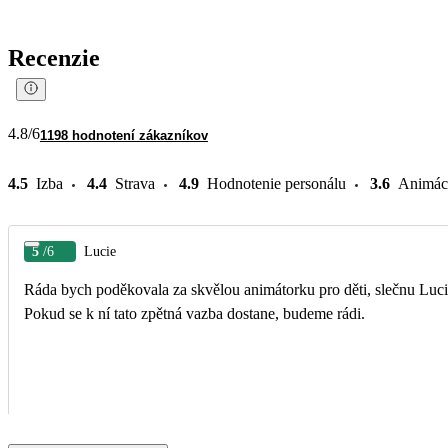
Recenzie
4.8
/6
1198 hodnotení zákazníkov
4.5
Izba
4.4
Strava
4.9
Hodnotenie personálu
3.6
Animác
5
/6
Lucie
Ráda bych poděkovala za skvělou animátorku pro děti, slečnu Lucii
Pokud se k ní tato zpětná vazba dostane, budeme rádi.