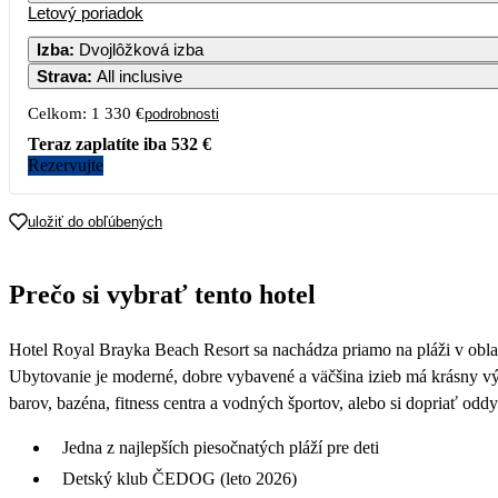
Letový poriadok
Izba
:
Dvojlôžková izba
Strava
:
All inclusive
Celkom:
1 330 €
podrobnosti
Teraz zaplatíte iba
532 €
Rezervujte
uložiť do obľúbených
Prečo si vybrať tento hotel
Hotel Royal Brayka Beach Resort sa nachádza priamo na pláži v obla
Ubytovanie je moderné, dobre vybavené a väčšina izieb má krásny vý
barov, bazéna, fitness centra a vodných športov, alebo si dopriať odd
Jedna z najlepších piesočnatých pláží pre deti
Detský klub ČEDOG (leto 2026)