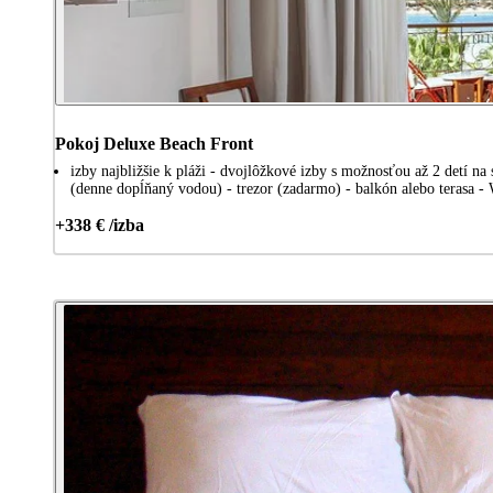
Pokoj Deluxe Beach Front
izby najbližšie k pláži - dvojlôžkové izby s možnosťou až 2 detí n
(denne dopĺňaný vodou) - trezor (zadarmo) - balkón alebo terasa - 
+338 € /izba