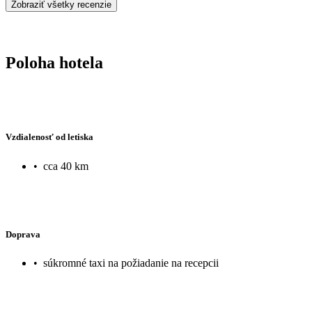
Zobraziť všetky recenzie
Poloha hotela
Vzdialenosť od letiska
•
cca 40 km
Doprava
•
súkromné taxi na požiadanie na recepcii