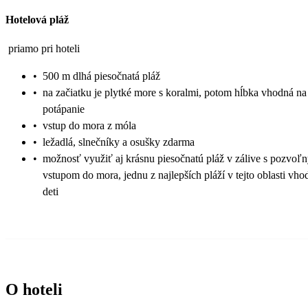
Hotelová pláž
priamo pri hoteli
•
500 m dlhá piesočnatá pláž
•
na začiatku je plytké more s koralmi, potom hĺbka vhodná na
potápanie
•
vstup do mora z móla
•
ležadlá, slnečníky a osušky zdarma
•
možnosť využiť aj krásnu piesočnatú pláž v zálive s pozvoľ
vstupom do mora, jednu z najlepších pláží v tejto oblasti vho
deti
O hoteli