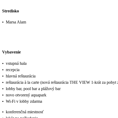
Stredisko
•
Marsa Alam
Vybavenie
•
vstupná hala
•
recepcia
•
hlavná reštaurácia
•
reštaurácia à la carte (nová reštaurácia THE VIEW 1-krát za pobyt
•
lobby bar, pool bar a plážový bar
•
novo otvorený aquapark
•
Wi-Fi v lobby zdarma
•
konferenčná miestnosť