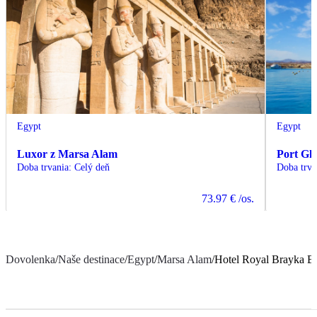
Egypt
Egypt
Luxor z Marsa Alam
Port Gh
Doba trvania
:
Celý deň
Doba trva
73.97 €
/os.
Dovolenka
/
Naše destinace
/
Egypt
/
Marsa Alam
/
Hotel Royal Brayka B