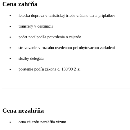
Cena zahŕňa
letecká doprava v turistickej triede vrátane tax a príplatkov
transfery v destinácii
počet nocí podľa potvrdenia o zájazde
stravovanie v rozsahu uvedenom pri ubytovacom zariadení
služby delegáta
poistenie podľa zákona č. 159/99 Z.z.
Cena nezahŕňa
cena zájazdu nezahŕňa vízum