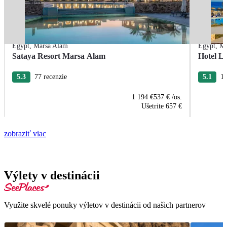
Egypt
,
Marsa Alam
Egypt
,
Ma
Sataya Resort Marsa Alam
Hotel La
5.3
77 recenzie
5.1
12
1 194 €
537 €
/os.
Ušetrite
657 €
zobraziť viac
Výlety v destinácii
Využite skvelé ponuky výletov v destinácii od našich partnerov