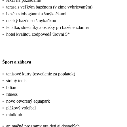
•
lekár na požiadanie
•
terasa s veľkým bazénom (v zime vyhrievaným)
•
bazén s tobogánmi a šmýkačkami
•
detský bazén so šmýkačkou
•
lehátka, slnečníky a osušky pri bazéne zdarma
•
hotel kvalitou zodpovedá úrovni 5*
Šport a zábava
•
tenisové kurty (osvetlenie za poplatok)
•
stolný tenis
•
biliard
•
fitness
•
novo otvorený aquapark
•
plážový volejbal
•
miniklub
•
animačné programy pre deti aj dospelých